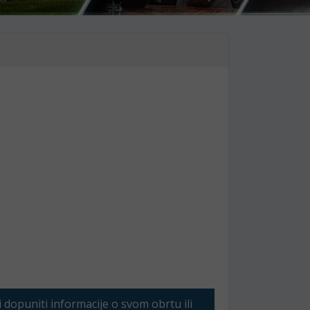
li dopuniti informacije o svom obrtu ili