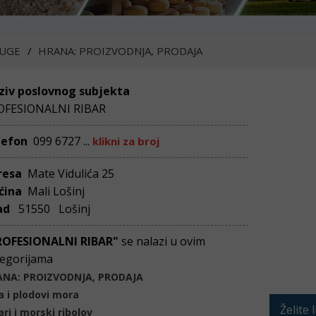
UGE
HRANA: PROIZVODNJA, PRODAJA
ziv poslovnog subjekta
OFESIONALNI RIBAR
lefon
099 6727 ...
klikni za broj
resa
Mate Vidulića 25
ćina
Mali Lošinj
ad
51550 Lošinj
ROFESIONALNI RIBAR"
se nalazi u ovim
egorijama
ANA: PROIZVODNJA, PRODAJA
a i plodovi mora
Želite 
ari i morski ribolov