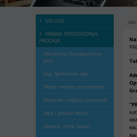
USLUGE
USL
HRANA: PROIZVODNJA,
Na
PRODAJA
PR
Alkoholna i bezalkoholna
pića
Te
Jaja, tjestenina, ulja
Ad
Op
Meso i mesne prerađevine
Gr
Pekarski i mliječni proizvodi
"P
kat
Riba i plodovi mora
HR
Slastice, torte, kolači
Rib
Rib