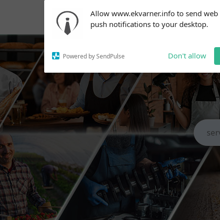
Subscribe to our
Allow www.ekvarner.info to send web
notifications!
push notifications to your desktop.
To enable permission prompts, click
on the notification icon
Don't allow
Powered by SendPulse