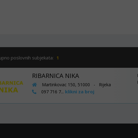
upno poslovnih subjekata:
1
RIBARNICA NIKA
Martinkovac 150, 51000 - Rijeka
klikni za broj
097 716 7...