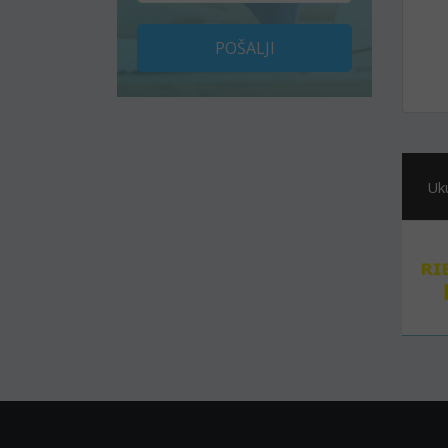
POŠALJI
Uk