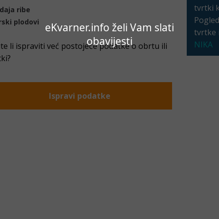
tvrtki 
daja ribe
Pogleda
ski plodovi
eKvarner.info želi Vam slati
tvrtke
obavijesti
NIKA
ite li ispraviti već postojeće podatke o obrtu ili
tki?
Ispravi podatke