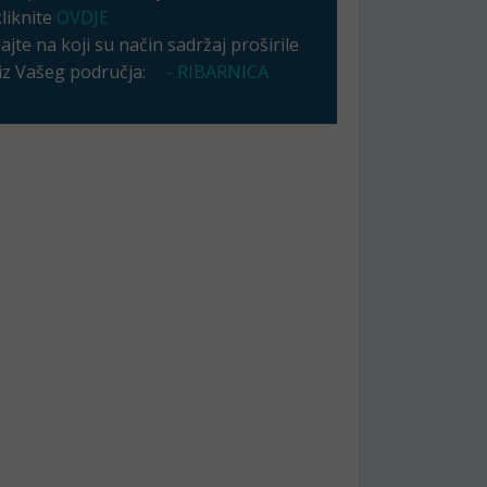
kliknite
OVDJE
jte na koji su način sadržaj proširile
 iz Vašeg područja:
- RIBARNICA