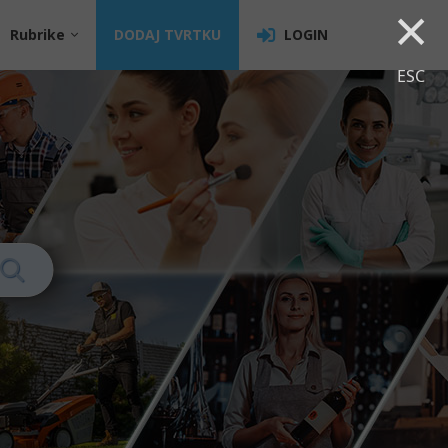
×
Rubrike
DODAJ TVRTKU
LOGIN
ESC