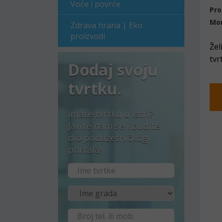
Voće i povrće
Pro
Mor
Zdrava hrana | Eko
proizvodi
Žel
tvr
Dodaj svoju
tvrtku.
Imate tvrtku u Istri?
Javite nam se i budite
dio poduzetničkog
portala!