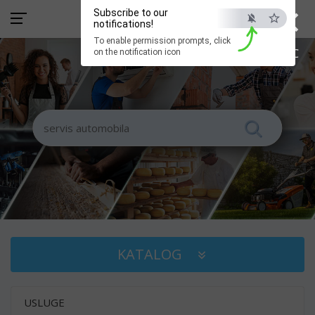
×
Subscribe to our
notifications!
To enable permission prompts, click
ESC
on the notification icon
KATALOG
USLUGE