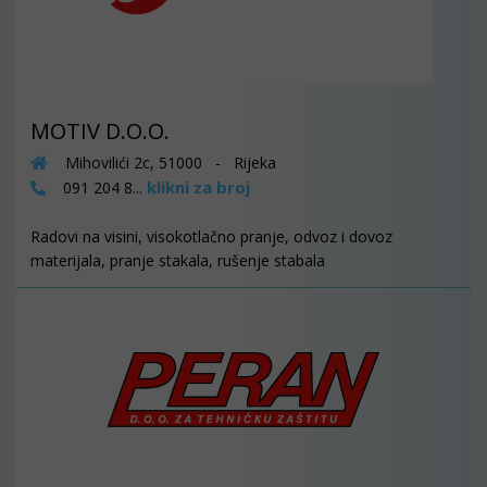
MOTIV D.O.O.
Mihovilići 2c, 51000 - Rijeka
klikni za broj
091 204 8...
Radovi na visini, visokotlačno pranje, odvoz i dovoz
materijala, pranje stakala, rušenje stabala