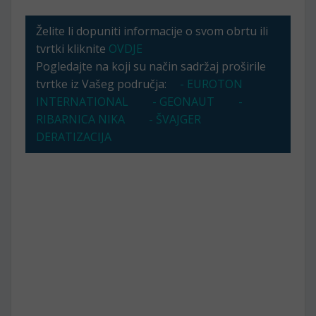
Želite li dopuniti informacije o svom obrtu ili
tvrtki kliknite
OVDJE
Pogledajte na koji su način sadržaj proširile
tvrtke iz Vašeg područja:
- EUROTON
INTERNATIONAL
- GEONAUT
-
RIBARNICA NIKA
- ŠVAJGER
DERATIZACIJA