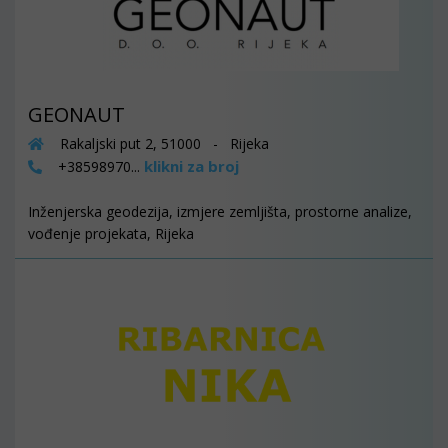
GEONAUT
Rakaljski put 2, 51000 - Rijeka
klikni za broj
+38598970...
Inženjerska geodezija, izmjere zemljišta, prostorne analize,
vođenje projekata, Rijeka