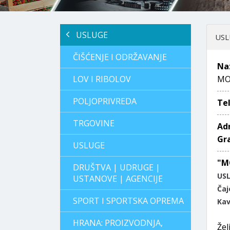
USLUGE
USL
ČIŠĆENJE I ODRŽAVANJE
Na
LOV I RIBOLOV
MO
POLJOPRIVREDA
Te
TRGOVINE
Ad
Gr
USLUGE
"M
DRUŠTVA | UDRUGE |
US
USTANOVE | AGENCIJE
Čaj
SPORT I SPORTSKA OPREMA
Kav
HRANA: PROIZVODNJA,
Žel