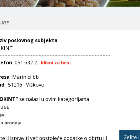
UGE
ziv poslovnog subjekta
KINT
lefon
051 632 2...
klikni za broj
resa
Marinići bb
ad
51216 Viškovo
OKINT"
se nalazi u ovim kategorijama
LUGE
evi
a prodaja
Želite 
ite li ispraviti već postojeće podatke o obrtu ili