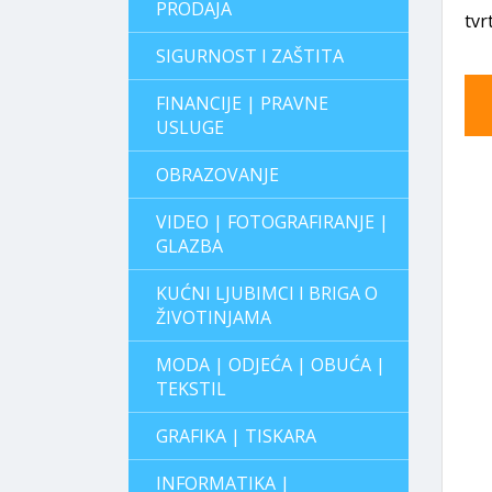
PRODAJA
tvr
SIGURNOST I ZAŠTITA
FINANCIJE | PRAVNE
USLUGE
OBRAZOVANJE
VIDEO | FOTOGRAFIRANJE |
GLAZBA
KUĆNI LJUBIMCI I BRIGA O
ŽIVOTINJAMA
MODA | ODJEĆA | OBUĆA |
TEKSTIL
GRAFIKA | TISKARA
INFORMATIKA |