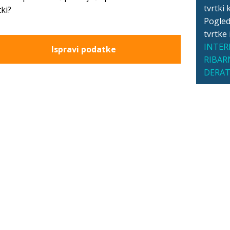
tvrtki 
tki?
Pogleda
tvrtke
INTER
Ispravi podatke
RIBAR
DERAT