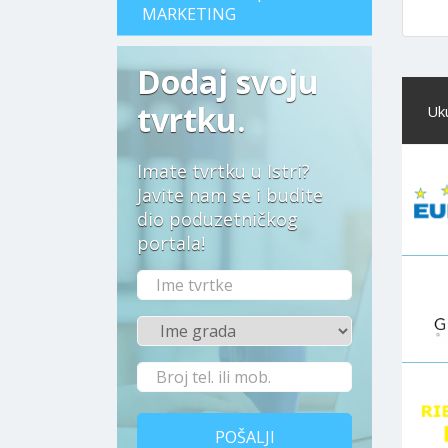
MARKETING
Dodaj svoju
tvrtku.
Uk
Imate tvrtku u Istri?
Javite nam se i budite
dio poduzetničkog
portala!
POŠALJI