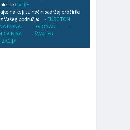
kliknite
OVDJE
jte na koji su način sadržaj proširile
 iz Vašeg područja:
- EUROTON
NATIONAL
- GEONAUT
-
NICA NIKA
- ŠVAJGER
IZACIJA