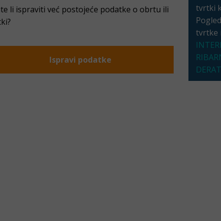
tvrtki 
ite li ispraviti već postojeće podatke o obrtu ili
Pogleda
tki?
tvrtke
INTER
RIBAR
Ispravi podatke
DERAT