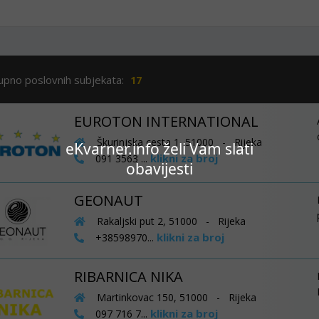
upno poslovnih subjekata:
17
EUROTON INTERNATIONAL
Škurinjska cesta 1, 51000 - Rijeka
eKvarner.info želi Vam slati
klikni za broj
091 3563 ...
obavijesti
GEONAUT
Rakaljski put 2, 51000 - Rijeka
klikni za broj
+38598970...
RIBARNICA NIKA
Martinkovac 150, 51000 - Rijeka
klikni za broj
097 716 7...