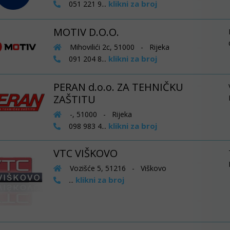
klikni za broj
051 221 9...
MOTIV D.O.O.
Mihovilići 2c, 51000 - Rijeka
klikni za broj
091 204 8...
PERAN d.o.o. ZA TEHNIČKU
ZAŠTITU
-, 51000 - Rijeka
klikni za broj
098 983 4...
VTC VIŠKOVO
Vozišće 5, 51216 - Viškovo
klikni za broj
...