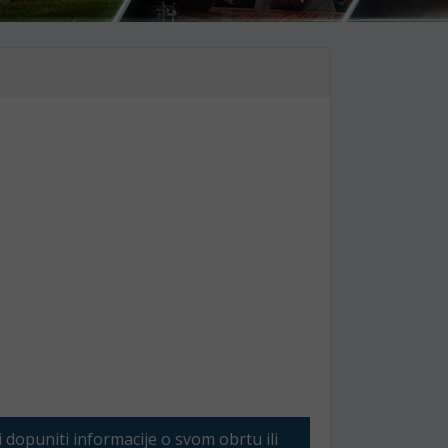
li dopuniti informacije o svom obrtu ili