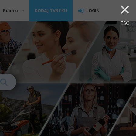
×
Rubrike
DODAJ TVRTKU
LOGIN
ESC