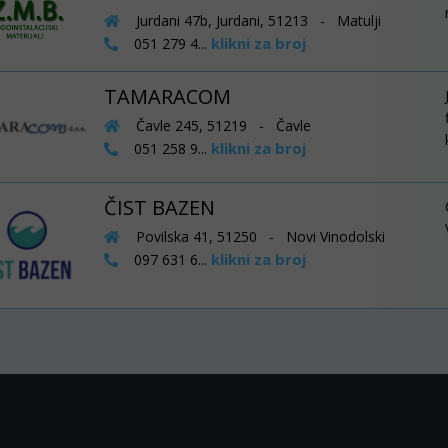
Jurdani 47b, Jurdani, 51213 - Matulji
klikni za broj
051 279 4...
TAMARACOM
Čavle 245, 51219 - Čavle
klikni za broj
051 258 9...
ČIST BAZEN
Povilska 41, 51250 - Novi Vinodolski
klikni za broj
097 631 6...