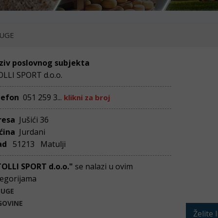
UGE
ziv poslovnog subjekta
LLI SPORT d.o.o.
lefon
051 259 3...
klikni za broj
resa
Jušići 36
ćina
Jurdani
ad
51213 Matulji
TOLLI SPORT d.o.o."
se nalazi u ovim
egorijama
LUGE
GOVINE
Želite 