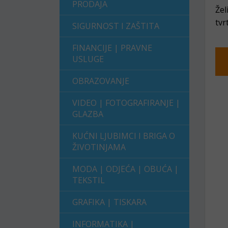
PRODAJA
Žel
tvr
SIGURNOST I ZAŠTITA
FINANCIJE | PRAVNE
USLUGE
OBRAZOVANJE
VIDEO | FOTOGRAFIRANJE |
GLAZBA
KUĆNI LJUBIMCI I BRIGA O
ŽIVOTINJAMA
MODA | ODJEĆA | OBUĆA |
TEKSTIL
GRAFIKA | TISKARA
INFORMATIKA |