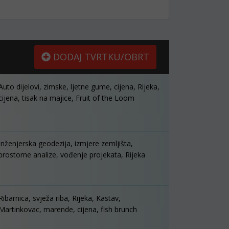
DODAJ TVRTKU/OBRT
Auto dijelovi, zimske, ljetne gume, cijena, Rijeka,
cijena, tisak na majice, Fruit of the Loom
Inženjerska geodezija, izmjere zemljišta,
prostorne analize, vođenje projekata, Rijeka
Ribarnica, svježa riba, Rijeka, Kastav,
Martinkovac, marende, cijena, fish brunch