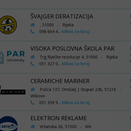
ŠVAJGER DERATIZACIJA
, 51000 - Rijeka
klikni za broj
098 664 4...
VISOKA POSLOVNA ŠKOLA PAR
Trg Riječke rezolucije 4, 51000 - Rijeka
klikni za broj
051 327 0...
CERAMICHE MARINER
Pušća 137, Omišalj | Stupari 23b, 51216 -
Viškovo
klikni za broj
051 359 9...
ELEKTRON REKLAME
Vršanska 26, 51500 - Krk