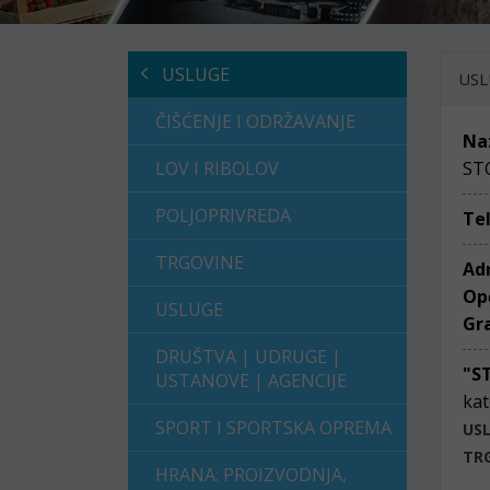
USLUGE
USL
ČIŠĆENJE I ODRŽAVANJE
Na
LOV I RIBOLOV
STO
POLJOPRIVREDA
Te
TRGOVINE
Ad
Op
USLUGE
Gr
DRUŠTVA | UDRUGE |
"S
USTANOVE | AGENCIJE
kat
SPORT I SPORTSKA OPREMA
US
TR
HRANA: PROIZVODNJA,