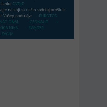
kliknite
OVDJE
jte na koji su način sadržaj proširile
 iz Vašeg područja:
- EUROTON
NATIONAL
- GEONAUT
-
NICA NIKA
- ŠVAJGER
IZACIJA