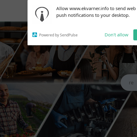
Subscribe to our
Allow www.ekvarner.info to send web
notifications!
push notifications to your desktop.
To enable permission prompts, click
on the notification icon
Don't allow
Powered by SendPulse