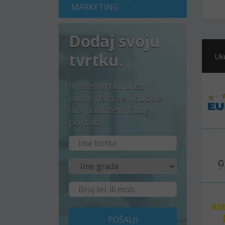
MARKETING
Dodaj svoju
tvrtku.
Uk
Imate tvrtku u Istri?
Javite nam se i budite
dio poduzetničkog
portala!
POŠALJI