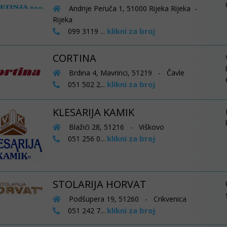
Andrije Peruča 1, 51000 Rijeka Rijeka -
Rijeka
klikni za broj
099 3119 ...
CORTINA
Brdina 4, Mavrinci, 51219 - Čavle
klikni za broj
051 502 2...
KLESARIJA KAMIK
Blažići 28, 51216 - Viškovo
klikni za broj
051 256 0...
STOLARIJA HORVAT
Podšupera 19, 51260 - Crikvenica
klikni za broj
051 242 7...