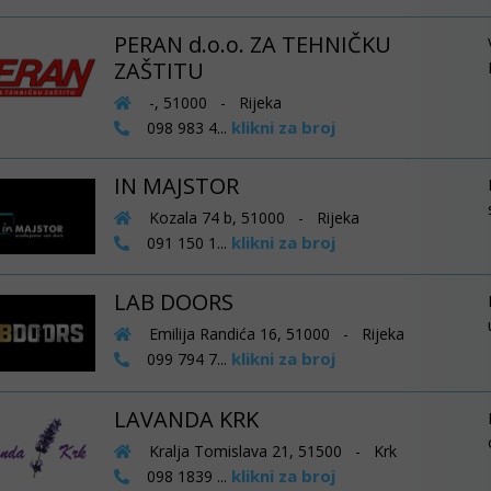
PERAN d.o.o. ZA TEHNIČKU
ZAŠTITU
-, 51000 - Rijeka
klikni za broj
098 983 4...
IN MAJSTOR
Kozala 74 b, 51000 - Rijeka
klikni za broj
091 150 1...
LAB DOORS
Emilija Randića 16, 51000 - Rijeka
klikni za broj
099 794 7...
LAVANDA KRK
Kralja Tomislava 21, 51500 - Krk
klikni za broj
098 1839 ...