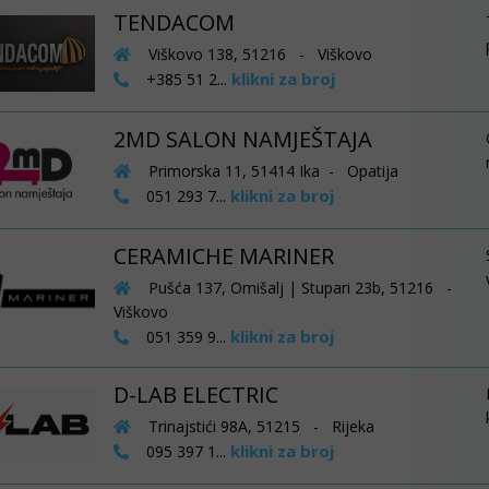
TENDACOM
Viškovo 138, 51216 - Viškovo
klikni za broj
+385 51 2...
2MD SALON NAMJEŠTAJA
Primorska 11, 51414 Ika - Opatija
klikni za broj
051 293 7...
CERAMICHE MARINER
Pušća 137, Omišalj | Stupari 23b, 51216 -
Viškovo
klikni za broj
051 359 9...
D-LAB ELECTRIC
Trinajstići 98A, 51215 - Rijeka
klikni za broj
095 397 1...