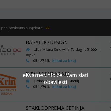
upno poslovnih subjekata:
22
BABALOO DESIGN
Ulica Milana Smokvine Tvrdog 1, 51000 -
Rijeka
klikni za broj
051 274 5...
DRVNI CENTAR KRIN
eKvarner.info želi Vam slati
obavijesti
Jurdani 47, 51213 - Matulji
klikni za broj
051 279 3...
STAKLOOPREMA CETINJA