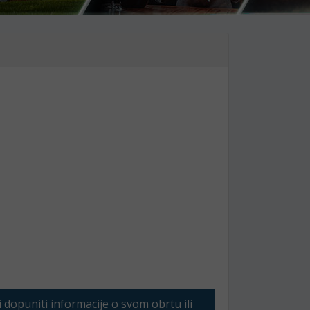
li dopuniti informacije o svom obrtu ili