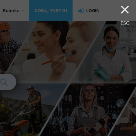
×
Rubrike
DODAJ TVRTKU
LOGIN
ESC