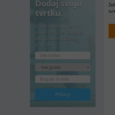
Dodaj svoju
Žel
tvrtku.
tvr
Imate tvrtku u Istri?
Javite nam se i budite
dio poduzetničkog
portala!
POŠALJI