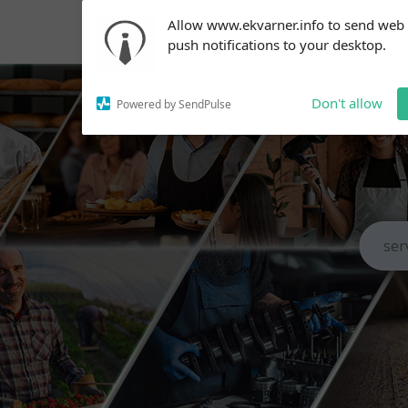
Subscribe to our
Allow www.ekvarner.info to send web
notifications!
push notifications to your desktop.
To enable permission prompts, click
on the notification icon
Don't allow
Powered by SendPulse