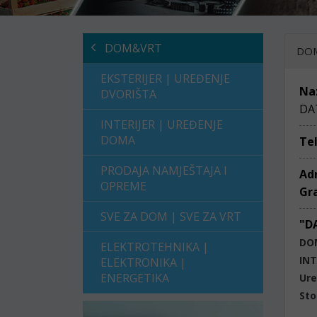
DOM&VRT
DO
EKSTERIJER | UREĐENJE
Na
DVORIŠTA
DA
INTERIJER | UREĐENJE
DOMA
Te
PRODAJA NAMJEŠTAJA I
Ad
OPREME
Gr
SVE ZA DOM | SVE ZA VRT
"D
DO
ELEKTROTEHNIKA |
INT
ELEKTRONIKA |
ENERGETIKA
Ure
Sto