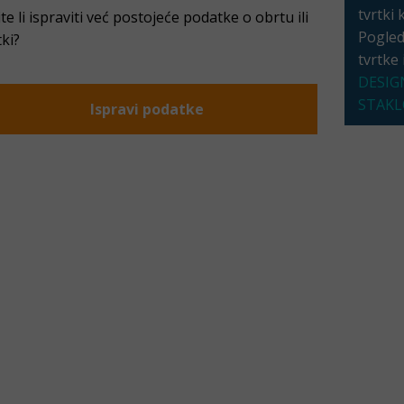
tvrtki 
ite li ispraviti već postojeće podatke o obrtu ili
Pogleda
tki?
tvrtke
DESIG
STAKL
Ispravi podatke