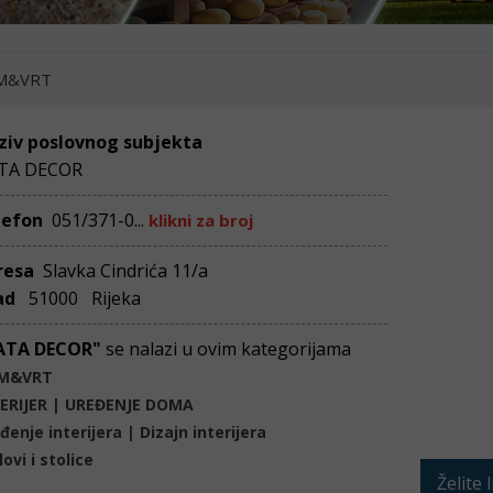
M&VRT
ziv poslovnog subjekta
TA DECOR
lefon
051/371-0...
klikni za broj
resa
Slavka Cindrića 11/a
ad
51000 Rijeka
ATA DECOR"
se nalazi u ovim kategorijama
M&VRT
ERIJER | UREĐENJE DOMA
đenje interijera | Dizajn interijera
lovi i stolice
Želite 