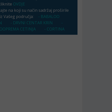
kliknite
OVDJE
jte na koji su način sadržaj proširile
 iz Vašeg područja:
- BABALOO
N
- DRVNI CENTAR KRIN
-
OOPREMA CETINJA
- CORTINA