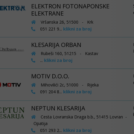
ELEKTRON FOTONAPONSKE
ELEKTRANE
Vršanska 26, 51500 - Krk
klikni za broj
051 221 9...
KLESARIJA ORBAN
Rubeši 160, 51215 - Kastav
klikni za broj
...
MOTIV D.O.O.
Mihovilići 2c, 51000 - Rijeka
klikni za broj
091 204 8...
NEPTUN KLESARIJA
Cesta Lovranska Draga b.b., 51415 Lovran -
Opatija
klikni za broj
051 293 2...