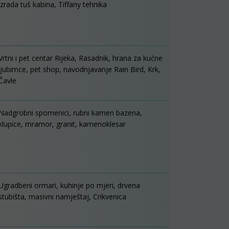
izrada tuš kabina, Tiffany tehnika
Vrtni i pet centar Rijeka, Rasadnik, hrana za kućne
ljubimce, pet shop, navodnjavanje Rain Bird, Krk,
Čavle
Nadgrobni spomenici, rubni kamen bazena,
klupice, mramor, granit, kamenoklesar
Ugradbeni ormari, kuhinje po mjeri, drvena
stubišta, masivni namještaj, Crikvenica