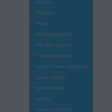
strojeva
Pleksiglas
Pločice
Poliuretanske ploče
PPR cijevi i spojnice
Prepumpna stanica
Sendvič, krovni, zidni paneli
Šljunak i pijesak
Staklene fasade
Stiropor
Tlakovci | Rubnjaci