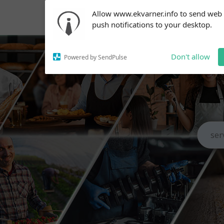
Subscribe to our
Allow www.ekvarner.info to send web
notifications!
push notifications to your desktop.
To enable permission prompts, click
on the notification icon
Don't allow
Powered by SendPulse