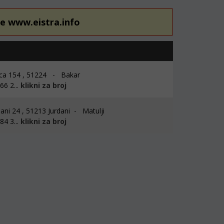
re www.eistra.info
ca 154 , 51224 - Bakar
6 2...
klikni za broj
ni 24 , 51213 Jurdani - Matulji
4 3...
klikni za broj