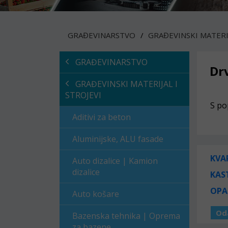
GRAĐEVINARSTVO
GRAĐEVINSKI MATERIJ
GRAĐEVINARSTVO
Dr
GRAĐEVINSKI MATERIJAL I
STROJEVI
S po
Aditivi za beton
Aluminijske, ALU fasade
KVA
Auto dizalice | Kamion
dizalice
KAS
OPA
Auto košare
Od
Bazenska tehnika | Oprema
za bazene