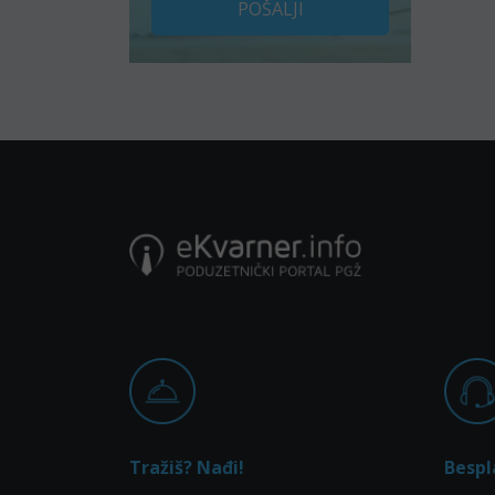
POŠALJI
Tražiš? Nađi!
Bespl