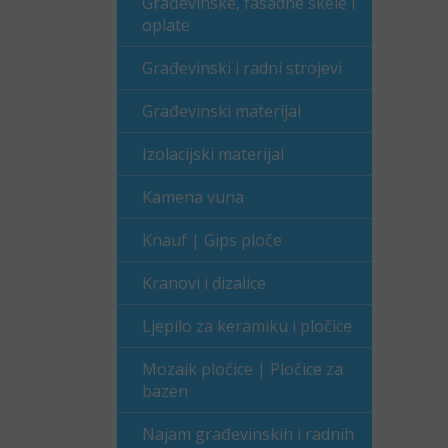
Građevinske, fasadne skele i
oplate
Građevinski i radni strojevi
Građevinski materijal
Izolacijski materijal
Kamena vuna
Knauf | Gips ploče
Kranovi i dizalice
Ljepilo za keramiku i pločice
Mozaik pločice | Pločice za
bazen
Najam građevinskih i radnih