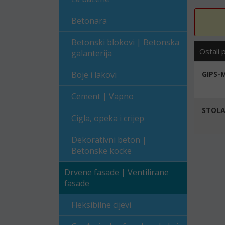
Betonara
Betonski blokovi | Betonska
Ostali 
galanterija
Boje i lakovi
GIPS-
Cement | Vapno
STOLA
Cigla, opeka i crijep
Dekorativni beton |
Betonske kocke
Drvene fasade | Ventilirane
fasade
Fleksibilne cijevi