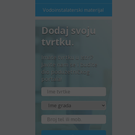
Vodoinstalaterski materijal
Dodaj svoju
tvrtku.
Imate tvrtku u Istri?
Javite nam se i budite
dio poduzetničkog
portala!