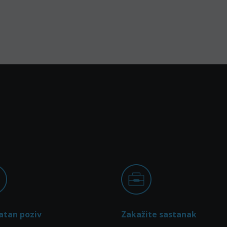
atan poziv
Zakažite sastanak