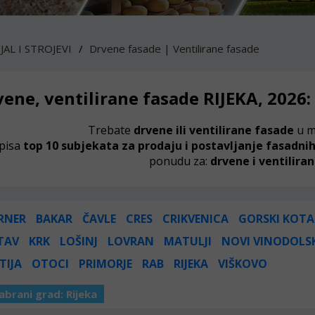
AL I STROJEVI
Drvene fasade | Ventilirane fasade
vene, ventilirane fasade RIJEKA, 2026:
Trebate
drvene ili ventilirane fasade
u m
pisa
top 10 subjekata za prodaju i postavljanje fasadni
ponudu za:
drvene i ventilira
RNER
BAKAR
ČAVLE
CRES
CRIKVENICA
GORSKI KOTA
TAV
KRK
LOŠINJ
LOVRAN
MATULJI
NOVI VINODOLS
TIJA
OTOCI
PRIMORJE
RAB
RIJEKA
VIŠKOVO
abrani grad:
Rijeka