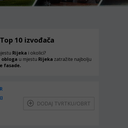
 Top 10 izvođača
jestu
Rijeka
i okolici?
h obloga
u mjestu
Rijeka
zatražite najbolju
ne fasade.
R
KI
DODAJ TVRTKU/OBRT