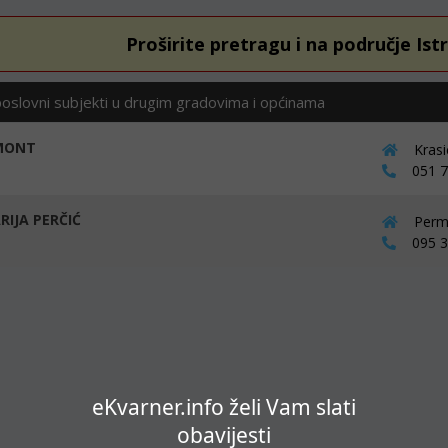
Proširite pretragu i na područje Ist
poslovni subjekti u drugim gradovima i općinama
MONT
Krasi
051 76
RIJA PERČIĆ
Perma
095 38
eKvarner.info želi Vam slati
obavijesti