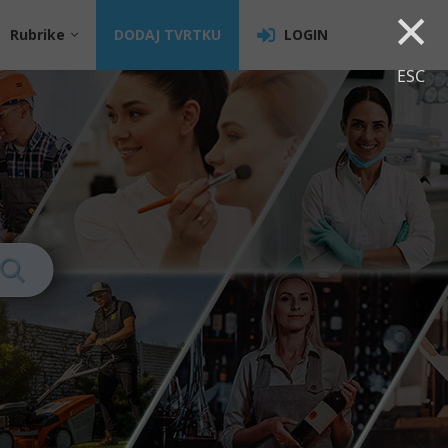
×
Rubrike
DODAJ TVRTKU
LOGIN
ESC