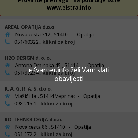
Proširite pretragu i na područje Istre
www.eistra.info
AREAL OPATIJA d.o.o.
Nova cesta 212 , 51410 - Opatija
051/60322...
klikni za broj
H2O DESIGN d. o. o.
Antona Dminaka 45 , 51414 - Opatija
eKvarner.info želi Vam slati
051/37234...
klikni za broj
obavijesti
R. A. G. R. A. S. d.o.o.
Vlašići 1a , 51414 Veprinac - Opatija
098 216 1...
klikni za broj
RO-TEHNOLOGIJA d.o.o.
Nova cesta 86 , 51410 - Opatija
051 272 2...
klikni za broj