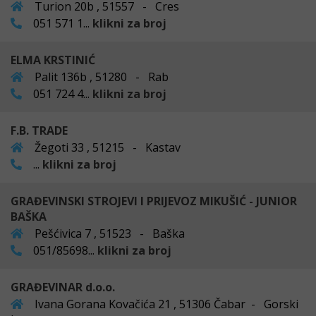
Turion 20b , 51557 - Cres
051 571 1...
klikni za broj
ELMA KRSTINIĆ
Palit 136b , 51280 - Rab
051 724 4...
klikni za broj
F.B. TRADE
Žegoti 33 , 51215 - Kastav
...
klikni za broj
GRAĐEVINSKI STROJEVI I PRIJEVOZ MIKUŠIĆ - JUNIOR
BAŠKA
Pešćivica 7 , 51523 - Baška
051/85698...
klikni za broj
GRAĐEVINAR d.o.o.
Ivana Gorana Kovačića 21 , 51306 Čabar - Gorski