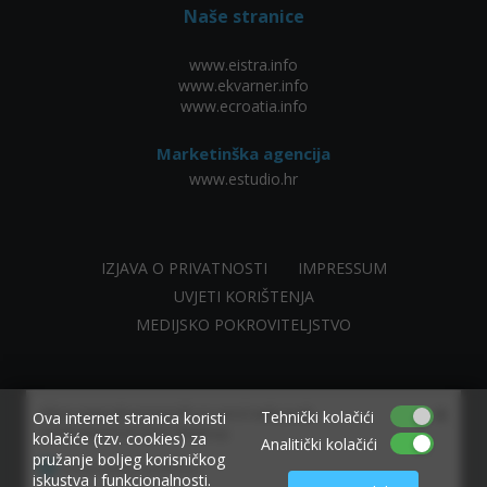
Naše stranice
www.eistra.info
www.ekvarner.info
www.ecroatia.info
Marketinška agencija
www.estudio.hr
IZJAVA O PRIVATNOSTI
IMPRESSUM
UVJETI KORIŠTENJA
MEDIJSKO POKROVITELJSTVO
×
Allow www.ekvarner.info to send web push
Tehnički kolačići
Ova internet stranica koristi
notifications to your desktop.
kolačiće (tzv. cookies) za
Analitički kolačići
pružanje boljeg korisničkog
Powered by SendPulse
iskustva i funkcionalnosti.