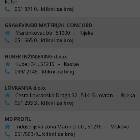
kotar
051 821 0...
klikni za broj
GRAĐEVINSKI MATERIJAL CONCORD
Martinkovac bb , 51000 - Rijeka
051 665 0...
klikni za broj
HUBER INŽINJERING d.o.o.
Kudeji 34 , 51215 - Kastav
099/ 2145...
klikni za broj
LOVRANKA d.o.o.
Cesta Lovranska Draga 32 , 51415 Lovran - Rijeka
051 293 3...
klikni za broj
MD PROFIL
Industrijska zona Marinići bb , 51216 - Viškovo
051/503-9...
klikni za broj