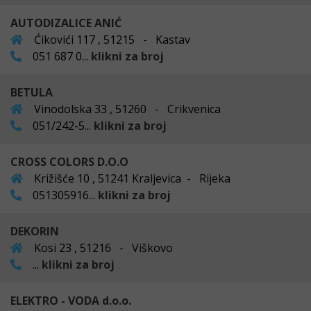
AUTODIZALICE ANIĆ
Ćikovići 117 , 51215 - Kastav
051 687 0...
klikni za broj
BETULA
Vinodolska 33 , 51260 - Crikvenica
051/242-5...
klikni za broj
CROSS COLORS D.O.O
Križišće 10 , 51241 Kraljevica - Rijeka
051305916...
klikni za broj
DEKORIN
Kosi 23 , 51216 - Viškovo
...
klikni za broj
ELEKTRO - VODA d.o.o.