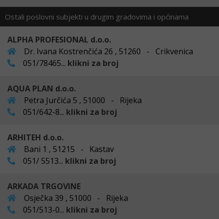
Ostali poslovni subjekti u drugim gradovima i općinama
ALPHA PROFESIONAL d.o.o.
Dr. Ivana Kostrenčića 26 , 51260 - Crikvenica
051/78465...
klikni za broj
AQUA PLAN d.o.o.
Petra Jurčića 5 , 51000 - Rijeka
051/642-8...
klikni za broj
ARHITEH d.o.o.
Bani 1 , 51215 - Kastav
051/ 5513...
klikni za broj
ARKADA TRGOVINE
Osječka 39 , 51000 - Rijeka
051/513-0...
klikni za broj