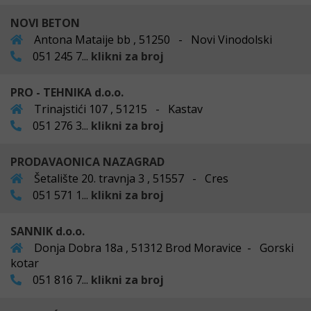
NOVI BETON
Antona Mataije bb , 51250 - Novi Vinodolski
051 245 7...
klikni za broj
PRO - TEHNIKA d.o.o.
Trinajstići 107 , 51215 - Kastav
051 276 3...
klikni za broj
PRODAVAONICA NAZAGRAD
Šetalište 20. travnja 3 , 51557 - Cres
051 571 1...
klikni za broj
SANNIK d.o.o.
Donja Dobra 18a , 51312 Brod Moravice - Gorski
kotar
051 816 7...
klikni za broj