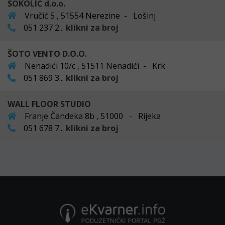
SOKOLIĆ d.o.o.
Vručić 5 , 51554 Nerezine - Lošinj
051 237 2...
klikni za broj
ŠOTO VENTO D.O.O.
Nenadići 10/c , 51511 Nenadići - Krk
051 869 3...
klikni za broj
WALL FLOOR STUDIO
Franje Čandeka 8b , 51000 - Rijeka
051 678 7...
klikni za broj