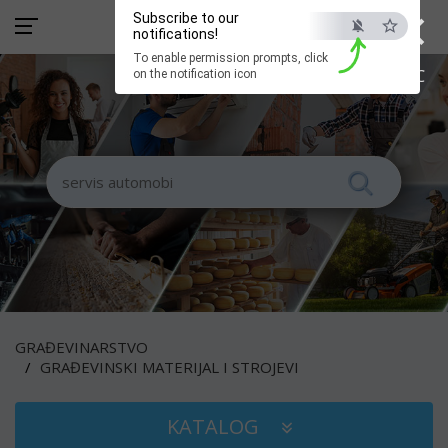
×
Subscribe to our
notifications!
To enable permission prompts, click
ESC
on the notification icon
GRAĐEVINARSTVO
GRAĐEVINSKI MATERIJAL I STROJEVI
KATALOG