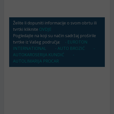
Želite li dopuniti informacije o svom obrtu ili
tvrtki kliknite
OVDJE
Pogledajte na koji su način sadržaj proširile
tvrtke iz Vašeg područja:
- EUROTON
INTERNATIONAL
- AUTO BROZIĆ
-
AUTOKAROSERIJA KUNDIĆ
-
AUTOLIMARIJA PROCAR