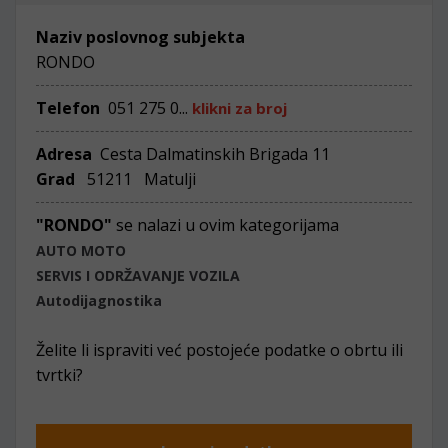
Naziv poslovnog subjekta
RONDO
Telefon
051 275 0...
klikni za broj
Adresa
Cesta Dalmatinskih Brigada 11
Grad
51211 Matulji
"RONDO"
se nalazi u ovim kategorijama
AUTO MOTO
SERVIS I ODRŽAVANJE VOZILA
Autodijagnostika
Želite li ispraviti već postojeće podatke o obrtu ili
tvrtki?