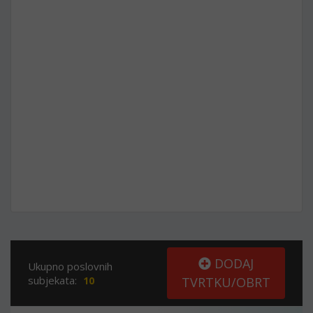
DODAJ
Ukupno poslovnih
subjekata:
10
TVRTKU/OBRT