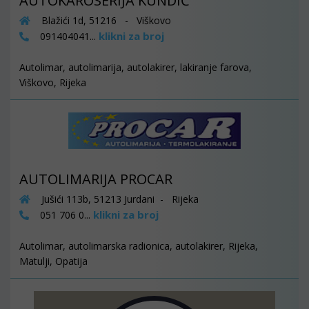
AUTOKAROSERIJA KUNDIĆ
Blažići 1d, 51216 - Viškovo
klikni za broj
091404041...
Autolimar, autolimarija, autolakirer, lakiranje farova,
Viškovo, Rijeka
AUTOLIMARIJA PROCAR
Jušići 113b, 51213 Jurdani - Rijeka
klikni za broj
051 706 0...
Autolimar, autolimarska radionica, autolakirer, Rijeka,
Matulji, Opatija