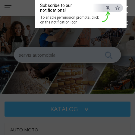
×
Subscribe to our
notifications!
To enable permission prompts, click
ESC
on the notification icon
KATALOG
AUTO MOTO