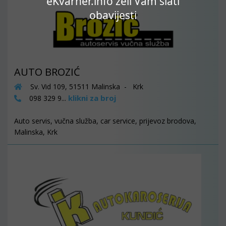
eKvarner.info želi Vam slati
obavijesti
AUTO BROZIĆ
Sv. Vid 109, 51511 Malinska - Krk
klikni za broj
098 329 9...
Auto servis, vučna služba, car service, prijevoz brodova,
Malinska, Krk