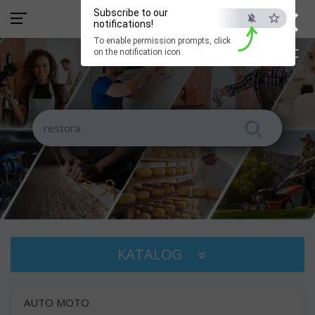
×
Subscribe to our
notifications!
To enable permission prompts, click
ESC
on the notification icon
KATALOG
AUTO MOTO