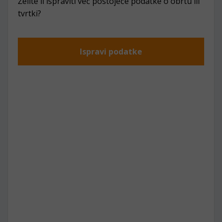
Želite li ispraviti već postojeće podatke o obrtu ili
tvrtki?
Ispravi podatke