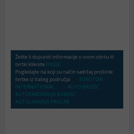
Želite li dopuniti informacije o svom obrtu ili
tvrtki kliknite
OVDJE
Pogledajte na koji su način sadržaj proširile
tvrtke iz Vašeg područja:
- EUROTON
INTERNATIONAL
- AUTO BROZIĆ
-
AUTOKAROSERIJA KUNDIĆ
-
AUTOLIMARIJA PROCAR