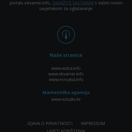
portalu eKvarner.info,
ZAKAŽITE SASTANAK
s Vašim novim
savjetnikom za oglašavanje.
Naše stranice
www.eistra.info
www.ekvarner.info
www.ecroatia.info
Marketinška agencija
www.estudio.hr
IZJAVA O PRIVATNOSTI
IMPRESSUM
UVJETI KORIŠTENJA