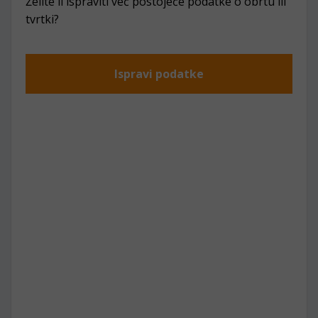
Želite li ispraviti već postojeće podatke o obrtu ili
tvrtki?
Ispravi podatke