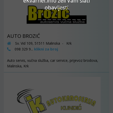
eKvarner.info želi Vam slati
obavijesti
AUTO BROZIĆ
Sv. Vid 109, 51511 Malinska - Krk
klikni za broj
098 329 9...
Auto servis, vučna služba, car service, prijevoz brodova,
Malinska, Krk