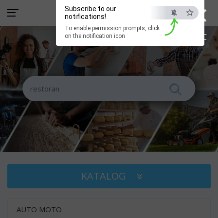
×
Subscribe to our
notifications!
To enable permission prompts, click
ESC
on the notification icon
KATALOG
AUTO MOTO