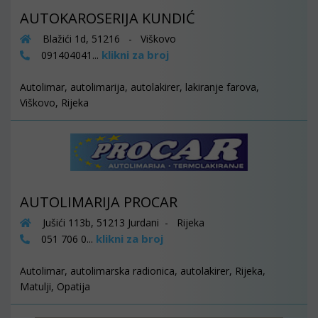
AUTOKAROSERIJA KUNDIĆ
Blažići 1d, 51216 - Viškovo
klikni za broj
091404041...
Autolimar, autolimarija, autolakirer, lakiranje farova,
Viškovo, Rijeka
AUTOLIMARIJA PROCAR
Jušići 113b, 51213 Jurdani - Rijeka
klikni za broj
051 706 0...
Autolimar, autolimarska radionica, autolakirer, Rijeka,
Matulji, Opatija