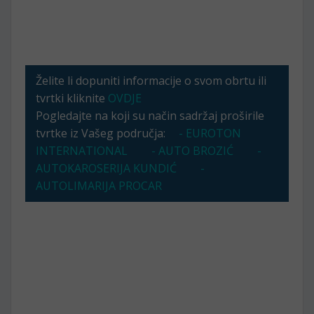
Želite li dopuniti informacije o svom obrtu ili
tvrtki kliknite
OVDJE
Pogledajte na koji su način sadržaj proširile
tvrtke iz Vašeg područja:
- EUROTON
INTERNATIONAL
- AUTO BROZIĆ
-
AUTOKAROSERIJA KUNDIĆ
-
AUTOLIMARIJA PROCAR