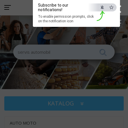
×
Subscribe to our
notifications!
To enable permission prompts, click
ESC
on the notification icon
KATALOG
AUTO MOTO