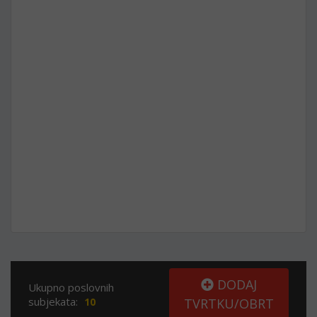
DODAJ
Ukupno poslovnih
subjekata:
10
TVRTKU/OBRT