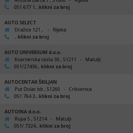
Antuna Barca 7 , 51000 - Rijeka
051 677 1...
klikni za broj
AUTO SELECT
Dražice 121 , - Rijeka
...
klikni za broj
AUTO UNIVERSUM d.o.o.
Kvarnerska cesta 30 , 51211 - Matulji
051/27436...
klikni za broj
AUTOCENTAR ŠKILJAN
Put Dolac bb , 51260 - Crikvenica
051 764 3...
klikni za broj
AUTOINA d.o.o.
Rupa 5 , 51214 - Matulji
051/ 7324...
klikni za broj