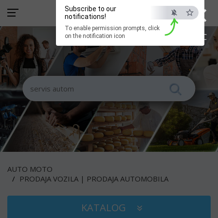
×
Subscribe to our
notifications!
To enable permission prompts, click
ESC
on the notification icon
AUTO MOTO
PRODAJA VOZILA | PRODAJA AUTOMOBILA
KATALOG