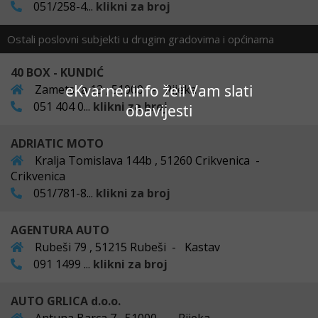
051/258-4...
klikni za broj
Ostali poslovni subjekti u drugim gradovima i općinama
40 BOX - KUNDIĆ
eKvarner.info želi Vam slati
Zametska 13 , 51000 - Rijeka
051 404 0...
klikni za broj
obavijesti
ADRIATIC MOTO
Kralja Tomislava 144b , 51260 Crikvenica -
Crikvenica
051/781-8...
klikni za broj
AGENTURA AUTO
Rubeši 79 , 51215 Rubeši - Kastav
091 1499 ...
klikni za broj
AUTO GRLICA d.o.o.