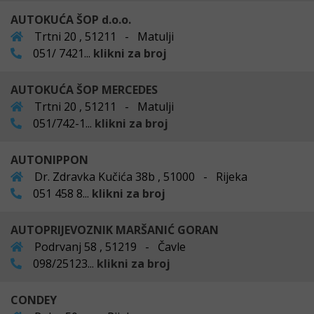
AUTOKUĆA ŠOP d.o.o.
Trtni 20 , 51211 - Matulji
051/ 7421...
klikni za broj
AUTOKUĆA ŠOP MERCEDES
Trtni 20 , 51211 - Matulji
051/742-1...
klikni za broj
AUTONIPPON
Dr. Zdravka Kučića 38b , 51000 - Rijeka
051 458 8...
klikni za broj
AUTOPRIJEVOZNIK MARŠANIĆ GORAN
Podrvanj 58 , 51219 - Čavle
098/25123...
klikni za broj
CONDEY