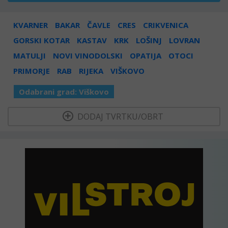
KVARNER
BAKAR
ČAVLE
CRES
CRIKVENICA
GORSKI KOTAR
KASTAV
KRK
LOŠINJ
LOVRAN
MATULJI
NOVI VINODOLSKI
OPATIJA
OTOCI
PRIMORJE
RAB
RIJEKA
VIŠKOVO
Odabrani grad:
Viškovo
  DODAJ TVRTKU/OBRT 