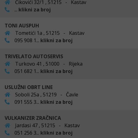
Ćikovići 32/1 , 51215 - Kastav
...
klikni za broj
TONI AUSPUH
Tometići 1a , 51215 - Kastav
095 908 1...
klikni za broj
TRIVELATO AUTOSERVIS
Turkovo 41 , 51000 - Rijeka
051 682 1...
klikni za broj
USLUŽNI OBRT LINE
Soboli 25a , 51219 - Čavle
091 555 3...
klikni za broj
VULKANIZER ZRAČNICA
Jardasi 47 , 51215 - Kastav
051 256 3...
klikni za broj