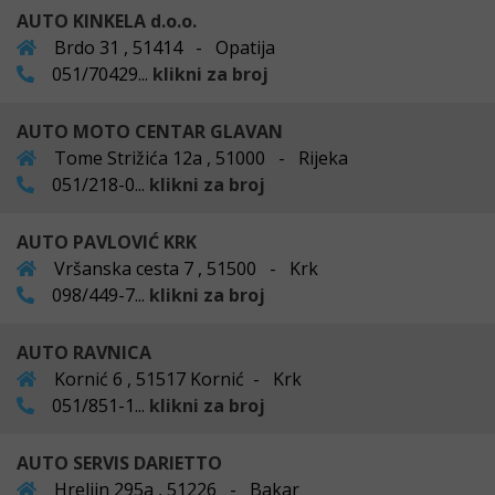
AUTO KINKELA d.o.o.
Brdo 31 , 51414 - Opatija
051/70429...
klikni za broj
AUTO MOTO CENTAR GLAVAN
Tome Strižića 12a , 51000 - Rijeka
051/218-0...
klikni za broj
AUTO PAVLOVIĆ KRK
Vršanska cesta 7 , 51500 - Krk
098/449-7...
klikni za broj
AUTO RAVNICA
Kornić 6 , 51517 Kornić - Krk
051/851-1...
klikni za broj
AUTO SERVIS DARIETTO
Hreljin 295a , 51226 - Bakar