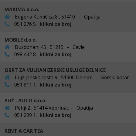
MAXIMA d.o.o.
Eugena Kumičića 8 , 51410 - Opatija
051 276 5...
klikni za broj
MOBILE d.o.o.
Buzdohanj 45 , 51219 - Čavle
098 442 8...
klikni za broj
OBRT ZA VULKANIZERSKE USLUGE DELNICE
Lujzijanska cesta 9 , 51300 Delnice - Gorski kotar
051 811 1...
klikni za broj
PUŽ - AUTO d.o.o.
Pehji 2 , 51414 Veprinac - Opatija
051 299 1...
klikni za broj
RENT A CAR TEA