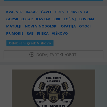
KVARNER
BAKAR
ČAVLE
CRES
CRIKVENICA
GORSKI KOTAR
KASTAV
KRK
LOŠINJ
LOVRAN
MATULJI
NOVI VINODOLSKI
OPATIJA
OTOCI
PRIMORJE
RAB
RIJEKA
VIŠKOVO
Odabrani grad:
Viškovo
  DODAJ TVRTKU/OBRT 