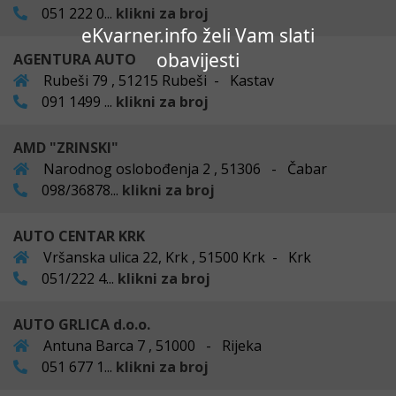
051 222 0...
klikni za broj
eKvarner.info želi Vam slati
obavijesti
AGENTURA AUTO
Rubeši 79 , 51215 Rubeši - Kastav
091 1499 ...
klikni za broj
AMD "ZRINSKI"
Narodnog oslobođenja 2 , 51306 - Čabar
098/36878...
klikni za broj
AUTO CENTAR KRK
Vršanska ulica 22, Krk , 51500 Krk - Krk
051/222 4...
klikni za broj
AUTO GRLICA d.o.o.
Antuna Barca 7 , 51000 - Rijeka
051 677 1...
klikni za broj