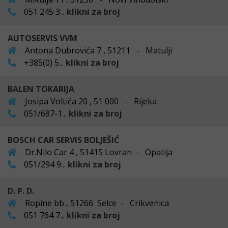
051 245 3...
klikni za broj
AUTOSERVIS VVM
Antona Dubrovića 7 , 51211 - Matulji
+385(0) 5...
klikni za broj
BALEN TOKARIJA
Josipa Voltića 20 , 51 000 - Rijeka
051/687-1...
klikni za broj
BOSCH CAR SERVIS BOLJEŠIĆ
Dr.Nilo Car 4 , 51415 Lovran - Opatija
051/294 9...
klikni za broj
D. P. D.
Ropine bb , 51266 Selce - Crikvenica
051 764 7...
klikni za broj