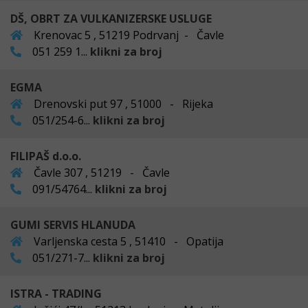
DŠ, OBRT ZA VULKANIZERSKE USLUGE
Krenovac 5 , 51219 Podrvanj - Čavle
051 259 1...
klikni za broj
EGMA
Drenovski put 97 , 51000 - Rijeka
051/254-6...
klikni za broj
FILIPAŠ d.o.o.
Čavle 307 , 51219 - Čavle
091/54764...
klikni za broj
GUMI SERVIS HLANUDA
Varljenska cesta 5 , 51410 - Opatija
051/271-7...
klikni za broj
ISTRA - TRADING