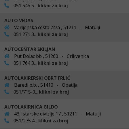
051 545 5...
klikni za broj
AUTO VEDAS
Varljenska cesta 24/a , 51211 - Matulji
051 271 3...
klikni za broj
AUTOCENTAR ŠKILJAN
Put Dolac bb , 51260 - Crikvenica
051 764 3...
klikni za broj
AUTOLAKIRERSKI OBRT FRLIĆ
Baredi b.b. , 51410 - Opatija
051/715-0...
klikni za broj
AUTOLAKIRNICA GILDO
43. Istarske divizije 17 , 51211 - Matulji
051/275 4...
klikni za broj