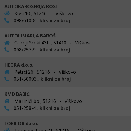
AUTOKAROSERIJA KOSI
Kosi 10 , 51216 - Viškovo
098/610-8...
klikni za broj
AUTOLIMARIJA BAROŠ
Gornji Sroki 43b , 51410 - Viškovo
098/257-9...
klikni za broj
HEGRA d.o.o.
Petrci 26 , 51216 - Viškovo
051/50093...
klikni za broj
KMD BABIĆ
Marinići bb , 51216 - Viškovo
051/258-4...
klikni za broj
LORILOR d.o.o.
Trampov breg 21 , 51216 - Viškovo