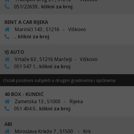
051/22639...
klikni za broj
RENT A CAR RIJEKA
Marinići 143 , 51216 - Viškovo
...
klikni za broj
VJ AUTO
Vrtače 63 , 51216 Marčelji - Viškovo
051 547 1...
klikni za broj
Ostali poslovni subjekti u drugim gradovima i općinama
40 BOX - KUNDIĆ
Zametska 13 , 51000 - Rijeka
051 404 0...
klikni za broj
ABI
Miroslava Krleže 7 , 51500 - Krk