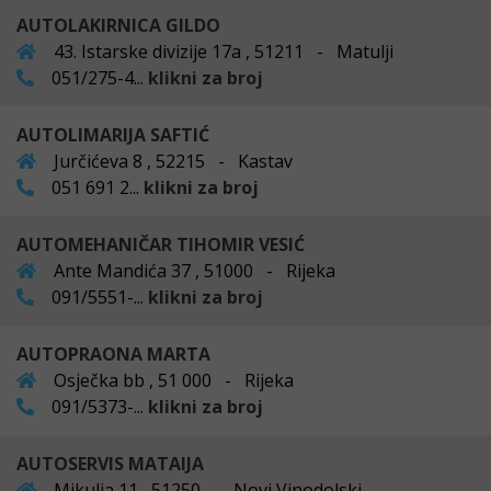
AUTOLAKIRNICA GILDO
43. Istarske divizije 17a , 51211 - Matulji
051/275-4...
klikni za broj
AUTOLIMARIJA SAFTIĆ
Jurčićeva 8 , 52215 - Kastav
051 691 2...
klikni za broj
AUTOMEHANIČAR TIHOMIR VESIĆ
Ante Mandića 37 , 51000 - Rijeka
091/5551-...
klikni za broj
AUTOPRAONA MARTA
Osječka bb , 51 000 - Rijeka
091/5373-...
klikni za broj
AUTOSERVIS MATAIJA
Mikulja 11 , 51250 - Novi Vinodolski