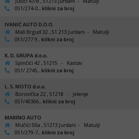
Jušići 47/b , 51213 Jurdani - Matulji
051/274-0...
klikni za broj
IVANIĆ AUTO D.O.O.
Mali Brgud 32 , 51 213 Jurdani - Matulji
051/277 9...
klikni za broj
K. D. GRUPA d.o.o.
Spinčići 42 , 51215 - Kastav
051/ 2745...
klikni za broj
L. S. MOTO d.o.o.
Borovička 22 , 51218 - Jelenje
051/40366...
klikni za broj
MARINO AUTO
Mučići 50a , 51213 Jurdani - Matulji
051/279-7...
klikni za broj