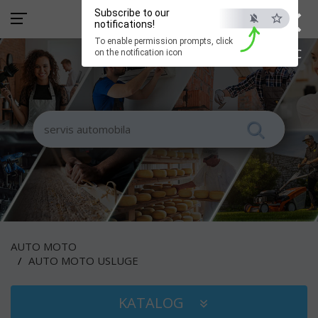
×
Subscribe to our
notifications!
To enable permission prompts, click
ESC
on the notification icon
AUTO MOTO
AUTO MOTO USLUGE
KATALOG