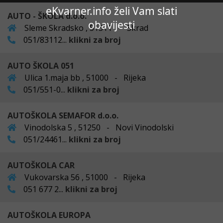
eKvarner.info želi Vam slati
AUTO - ŠKOLA d.o.o.
obavijesti
Sleme Skradsko , 51311 - Skrad
051/83112...
klikni za broj
AUTO ŠKOLA 051
Ulica 1.maja bb , 51000 - Rijeka
051/551-0...
klikni za broj
AUTOŠKOLA SEMAFOR d.o.o.
Vinodolska 5 , 51250 - Novi Vinodolski
051/24461...
klikni za broj
AUTOŠKOLA CAR
Vukovarska 56 , 51000 - Rijeka
051 677 2...
klikni za broj
AUTOŠKOLA EUROPA