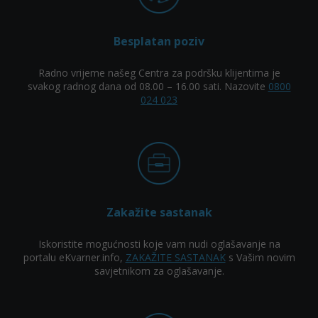
Besplatan poziv
Radno vrijeme našeg Centra za podršku klijentima je
svakog radnog dana od 08.00 – 16.00 sati. Nazovite
0800
024 023
Zakažite sastanak
Iskoristite mogućnosti koje vam nudi oglašavanje na
portalu eKvarner.info,
ZAKAŽITE SASTANAK
s Vašim novim
savjetnikom za oglašavanje.