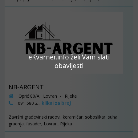
eKvarner.info želi Vam slati
obavijesti
NB-ARGENT
Oprić 80/A, Lovran - Rijeka
klikni za broj
091 580 2...
Završni građevinski radovi, keramičar, soboslikar, suha
gradnja, fasader, Lovran, Rijeka