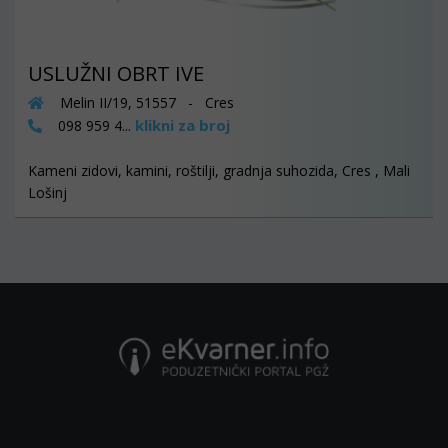
USLUŽNI OBRT IVE
Melin II/19, 51557 - Cres
klikni za broj
098 959 4...
Kameni zidovi, kamini, roštilji, gradnja suhozida, Cres , Mali
Lošinj