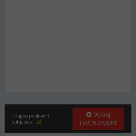
DODAJ
Ukupno poslovnih
subjekata:
22
TVRTKU/OBRT