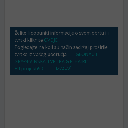
Želite li dopuniti informacije o svom obrtu ili
tvrtki kliknite
OVDJE
Pogledajte na koji su način sadržaj proširile
tvrtke iz Vašeg područja:
- GEONAUT
-
GRAĐEVINSKA TVRTKA G.P. BAJRIĆ
-
HTprojekti90
- MAGAŠ