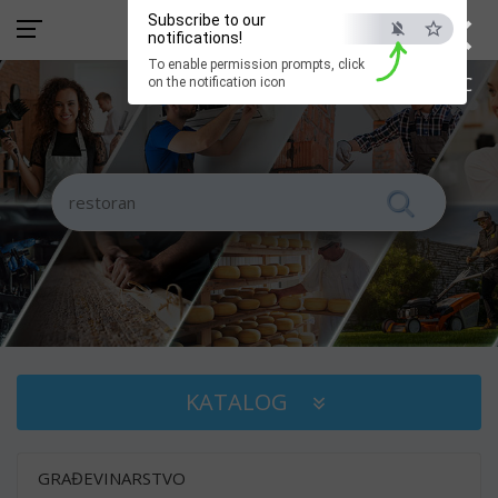
×
Subscribe to our
notifications!
To enable permission prompts, click
ESC
on the notification icon
KATALOG
GRAĐEVINARSTVO