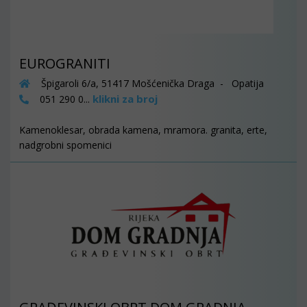
EUROGRANITI
Špigaroli 6/a, 51417 Mošćenička Draga - Opatija
klikni za broj
051 290 0...
Kamenoklesar, obrada kamena, mramora. granita, erte,
nadgrobni spomenici