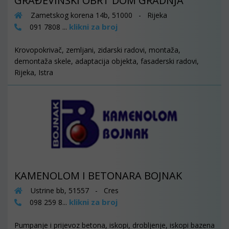
GRAĐEVINSKI OBRT DOM GRADNJA
Zametskog korena 14b, 51000 - Rijeka
klikni za broj
091 7808 ...
Krovopokrivač, zemljani, zidarski radovi, montaža,
demontaža skele, adaptacija objekta, fasaderski radovi,
Rijeka, Istra
KAMENOLOM I BETONARA BOJNAK
Ustrine bb, 51557 - Cres
klikni za broj
098 259 8...
Pumpanje i prijevoz betona, iskopi, drobljenje, iskopi bazena