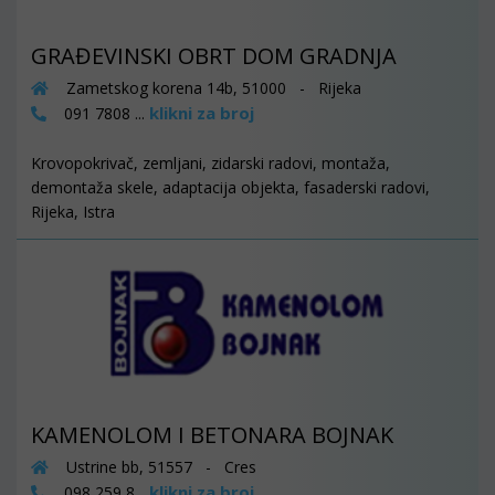
GRAĐEVINSKI OBRT DOM GRADNJA
Zametskog korena 14b, 51000 - Rijeka
klikni za broj
091 7808 ...
Krovopokrivač, zemljani, zidarski radovi, montaža,
demontaža skele, adaptacija objekta, fasaderski radovi,
Rijeka, Istra
KAMENOLOM I BETONARA BOJNAK
Ustrine bb, 51557 - Cres
klikni za broj
098 259 8...