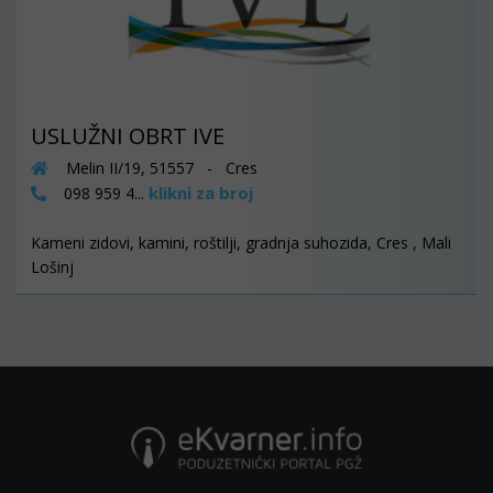
USLUŽNI OBRT IVE
Melin II/19, 51557 - Cres
klikni za broj
098 959 4...
Kameni zidovi, kamini, roštilji, gradnja suhozida, Cres , Mali
Lošinj