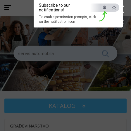
×
Subscribe to our
notifications!
To enable permission prompts, click
ESC
on the notification icon
KATALOG
GRAĐEVINARSTVO