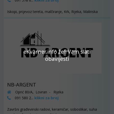
klikni za broj
091 578 6...
Iskopi, prijevoz tereta, malčiranje, Krk, Rijeka, Malinska
eKvarner.info želi Vam slati
obavijesti
NB-ARGENT
Oprić 80/A, Lovran - Rijeka
klikni za broj
091 580 2...
Završni građevinski radovi, keramičar, soboslikar, suha