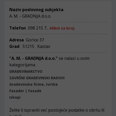
Naziv poslovnog subjekta
A. M. - GRADNJA d.o.o.
Telefon
098 215 7...
klikni za broj
Adresa
Gorice 37
Grad
51215 Kastav
"A. M. - GRADNJA d.o.o."
se nalazi u ovim
kategorijama
GRAĐEVINARSTVO
ZAVRŠNI GRAĐEVINSKI RADOVI
Građevinske firme, tvrtke
Fasader | Fasade
Iskopi
Želite li ispraviti već postojeće podatke o obrtu ili