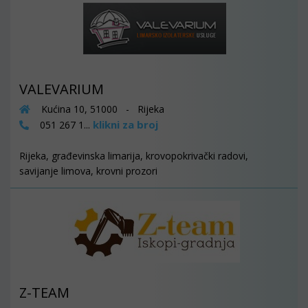
VALEVARIUM
Kućina 10, 51000 - Rijeka
klikni za broj
051 267 1...
Rijeka, građevinska limarija, krovopokrivački radovi,
savijanje limova, krovni prozori
Z-TEAM