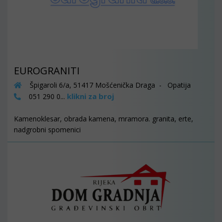
EUROGRANITI
Špigaroli 6/a, 51417 Mošćenička Draga - Opatija
klikni za broj
051 290 0...
Kamenoklesar, obrada kamena, mramora. granita, erte,
nadgrobni spomenici