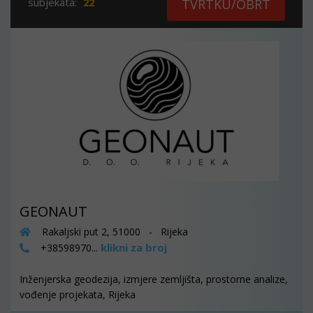
subjekata:
22
TVRTKU/OBRT
GEONAUT
Rakaljski put 2, 51000 - Rijeka
klikni za broj
+38598970...
Inženjerska geodezija, izmjere zemljišta, prostorne analize,
vođenje projekata, Rijeka