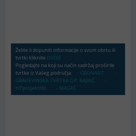
Želite li dopuniti informacije o svom obrtu ili
tvrtki kliknite
OVDJE
Pogledajte na koji su način sadržaj proširile
tvrtke iz Vašeg područja:
- GEONAUT
-
GRAĐEVINSKA TVRTKA G.P. BAJRIĆ
-
HTprojekti90
- MAGAŠ