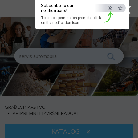
×
Subscribe to our
notifications!
To enable permission prompts, click
ESC
on the notification icon
GRAĐEVINARSTVO
PRIPREMNI I IZVRŠNI RADOVI
KATALOG