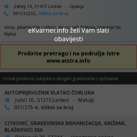
Zaheji 19, 51415 Lovran - Opatija
klikni za broj
091532232...
Iskop, pikamiranje i odvoz, dovoz svih frakcija, ravnanje tla,
eKvarner.info želi Vam slati
Rijeka
obavijesti
Proširite pretragu i na područje Istre
www.eistra.info
Ostali poslovni subjekti u drugim gradovima i općinama
AUTOPRIJEVOZNIK VLATKO ČORLUKA
Jušići 10 , 51213 Jurdani - Matulji
051/275-4...
klikni za broj
CITKOVIĆ, GRAĐEVINSKA MEHANIZACIJA, GRIŽANE,
BLAŠKOVIĆI 30A