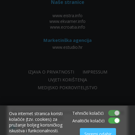
Naše stranice
www.eistra.info
www.ekvarner.info
www.ecroatia.info
Marketinška agencija
www.estudio.hr
IZJAVA O PRIVATNOSTI
IMPRESSUM
UVJETI KORIŠTENJA
MEDIJSKO POKROVITELJSTVO
×
Allow www.ekvarner.info to send web push
Tehnički kolačići
Ova internet stranica koristi
notifications to your desktop.
kolačiće (tzv. cookies) za
Analitički kolačići
pružanje boljeg korisničkog
Powered by SendPulse
iskustva i funkcionalnosti.
Spremi odabir
made by NIVAGO