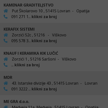
KAMENAR GRADITELJSTVO
Put Školarovo 10 , 51415 Lovran - Opatija
091 271 1...
klikni za broj
KERAFIX SISTEMI
Zorzići 52c , 51216 - Viškovo
095 578 3...
klikni za broj
KNAUF I KERAMIKA KIK LUČIĆ
Zorzići 1 , 51216 Saršoni - Viškovo
...
klikni za broj
MDR
43. Istarske divizije 43 , 51415 Lovran - Lovran
091 3222 ...
klikni za broj
ME GRA d.o.o.
Medveja 11a, Medveja , 51415 Lovran - Opatija