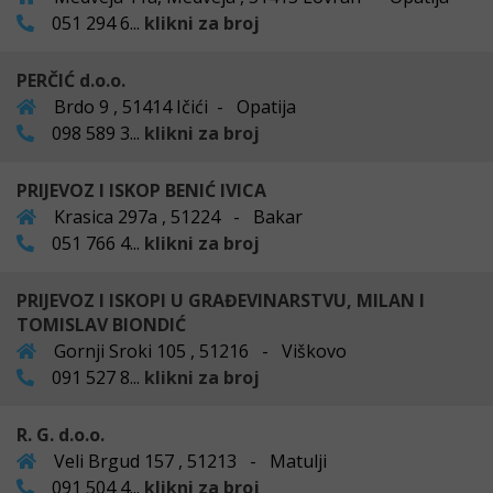
051 294 6...
klikni za broj
PERČIĆ d.o.o.
Brdo 9 , 51414 Ičići - Opatija
098 589 3...
klikni za broj
PRIJEVOZ I ISKOP BENIĆ IVICA
Krasica 297a , 51224 - Bakar
051 766 4...
klikni za broj
PRIJEVOZ I ISKOPI U GRAĐEVINARSTVU, MILAN I
TOMISLAV BIONDIĆ
Gornji Sroki 105 , 51216 - Viškovo
091 527 8...
klikni za broj
R. G. d.o.o.
Veli Brgud 157 , 51213 - Matulji
091 504 4...
klikni za broj