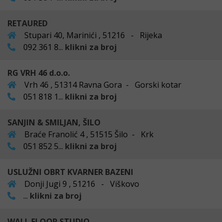
RETAURED
Stupari 40, Marinići , 51216 - Rijeka
092 361 8...
klikni za broj
RG VRH 46 d.o.o.
Vrh 46 , 51314 Ravna Gora - Gorski kotar
051 818 1...
klikni za broj
SANJIN & SMILJAN, ŠILO
Braće Franolić 4 , 51515 Šilo - Krk
051 852 5...
klikni za broj
USLUŽNI OBRT KVARNER BAZENI
Donji Jugi 9 , 51216 - Viškovo
...
klikni za broj
WALL FLOOR STUDIO