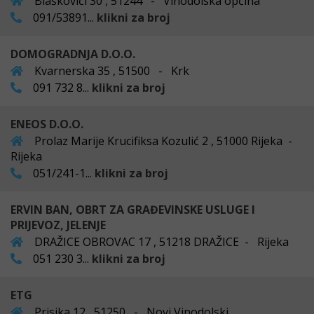
Blaškovići 30 , 51244 - Vinodolska općina
091/53891...
klikni za broj
DOMOGRADNJA D.O.O.
Kvarnerska 35 , 51500 - Krk
091 732 8...
klikni za broj
ENEOS D.O.O.
Prolaz Marije Krucifiksa Kozulić 2 , 51000 Rijeka -
Rijeka
051/241-1...
klikni za broj
ERVIN BAN, OBRT ZA GRAĐEVINSKE USLUGE I
PRIJEVOZ, JELENJE
DRAŽICE OBROVAC 17 , 51218 DRAŽICE - Rijeka
051 230 3...
klikni za broj
ETG
Prisika 12 , 51250 - Novi Vinodolski