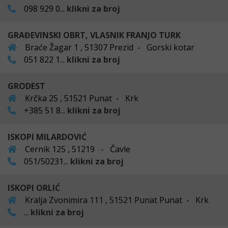
098 929 0...
klikni za broj
GRAĐEVINSKI OBRT, VLASNIK FRANJO TURK
Braće Žagar 1 , 51307 Prezid - Gorski kotar
051 822 1...
klikni za broj
GRODEST
Krčka 25 , 51521 Punat - Krk
+385 51 8...
klikni za broj
ISKOPI MILARDOVIĆ
Cernik 125 , 51219 - Čavle
051/50231...
klikni za broj
ISKOPI ORLIĆ
Kralja Zvonimira 111 , 51521 Punat Punat - Krk
...
klikni za broj