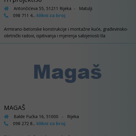
Antončićeva 55, 51211 Rijeka - Matulji
klikni za broj
098 711 4...
Armirano-betonske konstrukcije i montažne kuće, građevinsko-
obrtnički radovi, ispitivanja i mjerenja sabijenosti tla
MAGAŠ
Balde Fućka 16, 51000 - Rijeka
klikni za broj
098 272 8...