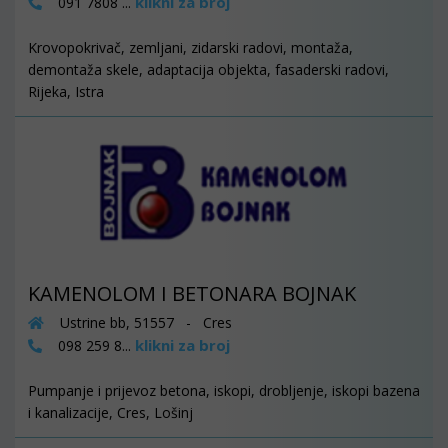
klikni za broj
091 7808 ...
Krovopokrivač, zemljani, zidarski radovi, montaža,
demontaža skele, adaptacija objekta, fasaderski radovi,
Rijeka, Istra
KAMENOLOM I BETONARA BOJNAK
Ustrine bb, 51557 - Cres
klikni za broj
098 259 8...
Pumpanje i prijevoz betona, iskopi, drobljenje, iskopi bazena
i kanalizacije, Cres, Lošinj