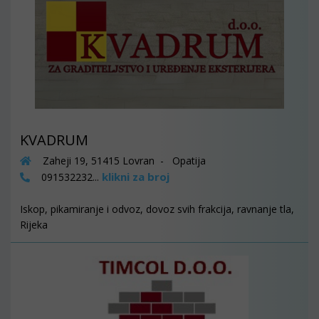
KVADRUM
Zaheji 19, 51415 Lovran - Opatija
klikni za broj
091532232...
Iskop, pikamiranje i odvoz, dovoz svih frakcija, ravnanje tla,
Rijeka