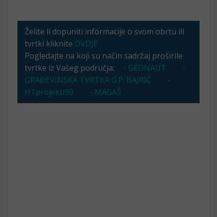
Želite li dopuniti informacije o svom obrtu ili
tvrtki kliknite
OVDJE
Pogledajte na koji su način sadržaj proširile
tvrtke iz Vašeg područja:
- GEONAUT
-
GRAĐEVINSKA TVRTKA G.P. BAJRIĆ
-
HTprojekti90
- MAGAŠ