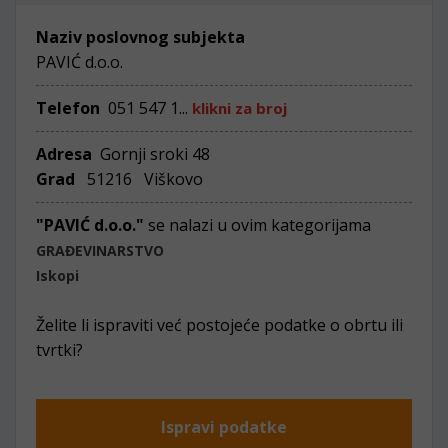
Naziv poslovnog subjekta
PAVIĆ d.o.o.
Telefon
051 547 1...
klikni za broj
Adresa
Gornji sroki 48
Grad
51216 Viškovo
"PAVIĆ d.o.o."
se nalazi u ovim kategorijama
GRAĐEVINARSTVO
Iskopi
Želite li ispraviti već postojeće podatke o obrtu ili
tvrtki?
Ispravi podatke