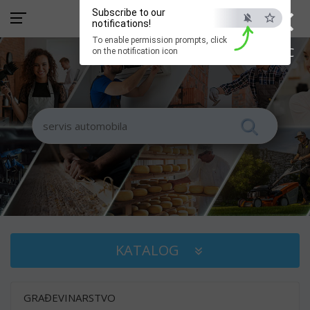
×
Subscribe to our
notifications!
To enable permission prompts, click
ESC
on the notification icon
KATALOG
GRAĐEVINARSTVO