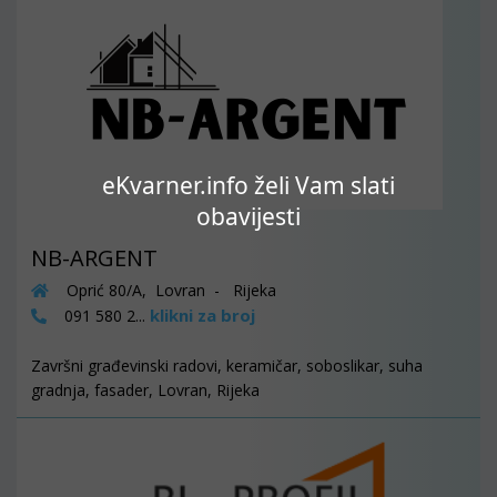
eKvarner.info želi Vam slati
obavijesti
NB-ARGENT
Oprić 80/A, Lovran - Rijeka
klikni za broj
091 580 2...
Završni građevinski radovi, keramičar, soboslikar, suha
gradnja, fasader, Lovran, Rijeka