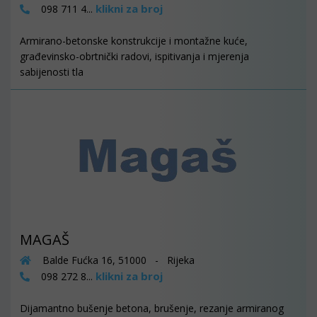
klikni za broj
098 711 4...
Armirano-betonske konstrukcije i montažne kuće,
građevinsko-obrtnički radovi, ispitivanja i mjerenja
sabijenosti tla
MAGAŠ
Balde Fućka 16, 51000 - Rijeka
klikni za broj
098 272 8...
Dijamantno bušenje betona, brušenje, rezanje armiranog