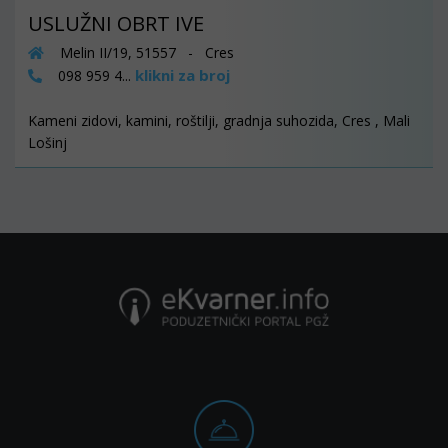
USLUŽNI OBRT IVE
Melin II/19, 51557 - Cres
klikni za broj
098 959 4...
Kameni zidovi, kamini, roštilji, gradnja suhozida, Cres , Mali
Lošinj