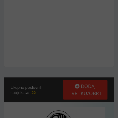
DODAJ
Ukupno poslovnih
subjekata:
22
TVRTKU/OBRT