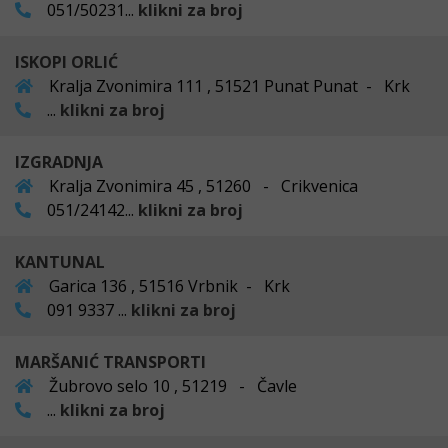
051/50231...
klikni za broj
ISKOPI ORLIĆ
Kralja Zvonimira 111 , 51521 Punat Punat - Krk
...
klikni za broj
IZGRADNJA
Kralja Zvonimira 45 , 51260 - Crikvenica
051/24142...
klikni za broj
KANTUNAL
Garica 136 , 51516 Vrbnik - Krk
091 9337 ...
klikni za broj
MARŠANIĆ TRANSPORTI
Žubrovo selo 10 , 51219 - Čavle
...
klikni za broj