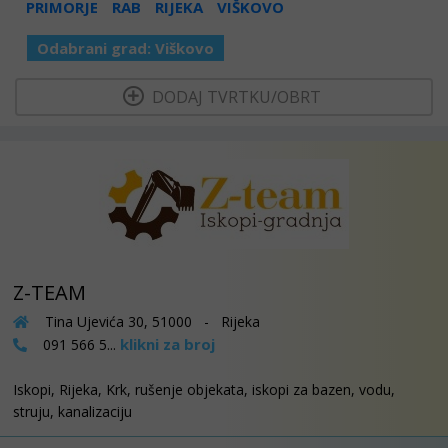
PRIMORJE
RAB
RIJEKA
VIŠKOVO
Odabrani grad:
Viškovo
  DODAJ TVRTKU/OBRT 
Z-TEAM
Tina Ujevića 30, 51000 - Rijeka
klikni za broj
091 566 5...
Iskopi, Rijeka, Krk, rušenje objekata, iskopi za bazen, vodu,
struju, kanalizaciju