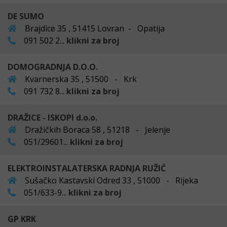
DE SUMO
Brajdice 35 , 51415 Lovran - Opatija
091 502 2...
klikni za broj
DOMOGRADNJA D.O.O.
Kvarnerska 35 , 51500 - Krk
091 732 8...
klikni za broj
DRAŽICE - ISKOPI d.o.o.
Dražičkih Boraca 58 , 51218 - Jelenje
051/29601...
klikni za broj
ELEKTROINSTALATERSKA RADNJA RUŽIĆ
Sušačko Kastavski Odred 33 , 51000 - Rijeka
051/633-9...
klikni za broj
GP KRK