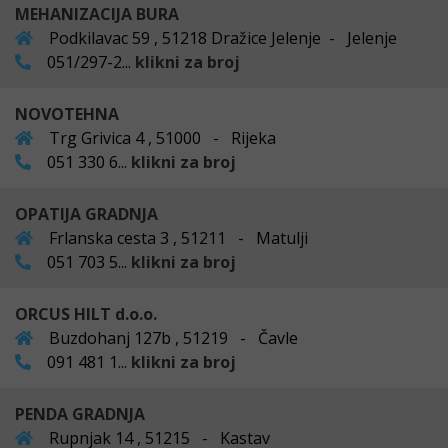
MEHANIZACIJA BURA
Podkilavac 59 , 51218 Dražice Jelenje - Jelenje
051/297-2...
klikni za broj
NOVOTEHNA
Trg Grivica 4 , 51000 - Rijeka
051 330 6...
klikni za broj
OPATIJA GRADNJA
Frlanska cesta 3 , 51211 - Matulji
051 703 5...
klikni za broj
ORCUS HILT d.o.o.
Buzdohanj 127b , 51219 - Čavle
091 481 1...
klikni za broj
PENDA GRADNJA
Rupnjak 14 , 51215 - Kastav