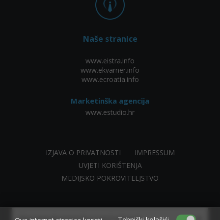
Naše stranice
www.eistra.info
www.ekvarner.info
www.ecroatia.info
Marketinška agencija
www.estudio.hr
IZJAVA O PRIVATNOSTI
IMPRESSUM
UVJETI KORIŠTENJA
MEDIJSKO POKROVITELJSTVO
×
Allow www.ekvarner.info to send web push
Tehnički kolačići