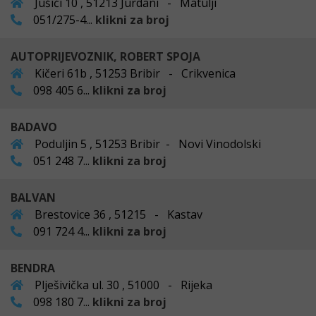
Jušići 10 , 51213 Jurdani - Matulji
051/275-4...
klikni za broj
AUTOPRIJEVOZNIK, ROBERT SPOJA
Kičeri 61b , 51253 Bribir - Crikvenica
098 405 6...
klikni za broj
BADAVO
Poduljin 5 , 51253 Bribir - Novi Vinodolski
051 248 7...
klikni za broj
BALVAN
Brestovice 36 , 51215 - Kastav
091 724 4...
klikni za broj
BENDRA
Plješivička ul. 30 , 51000 - Rijeka
098 180 7...
klikni za broj