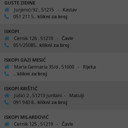
GUSTE ZIDINE
Jurjenići 92 , 51215 - Kastav
051 211 5...
klikni za broj
ISKOPI
Cernik 126 , 51219 - Čavle
051/25085...
klikni za broj
ISKOPI GAZI MESIĆ
Maria Gennaria 35/d , 51000 - Rijeka
...
klikni za broj
ISKOPI KRIŠTIĆ
Jušići 2 , 51213 Jurdani - Matulji
091 943 8...
klikni za broj
ISKOPI MILARDOVIĆ
Cernik 125 , 51219 - Čavle