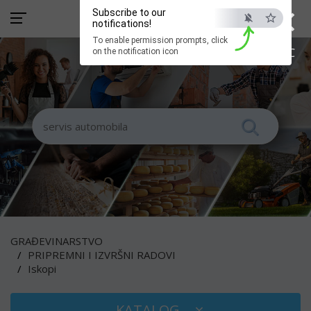
×
Subscribe to our
notifications!
To enable permission prompts, click
ESC
on the notification icon
GRAĐEVINARSTVO
PRIPREMNI I IZVRŠNI RADOVI
Iskopi
KATALOG