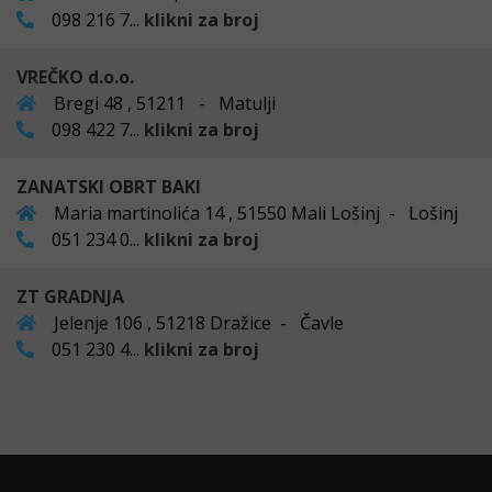
098 216 7...
klikni za broj
VREČKO d.o.o.
Bregi 48 , 51211 - Matulji
098 422 7...
klikni za broj
ZANATSKI OBRT BAKI
Maria martinolića 14 , 51550 Mali Lošinj - Lošinj
051 234 0...
klikni za broj
ZT GRADNJA
Jelenje 106 , 51218 Dražice - Čavle
051 230 4...
klikni za broj