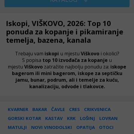
Iskopi, VIŠKOVO, 2026: Top 10
ponuda za kopanje i pikamiranje
temelja, bazena, kanala
Trebaju vam
iskopi
u mjestu
Viškovo
i okolici?
S popisa
top 10 izvođača za kopanje
u
mjestu
Viškovo
zatražite najbolju ponudu za:
iskope
bagerom ili mini bagerom, iskope za septičku
jamu, bunar, podrum, ali i temelje za kuću,
kanalizaciju, odvode i tlakovce.
KVARNER
BAKAR
ČAVLE
CRES
CRIKVENICA
GORSKI KOTAR
KASTAV
KRK
LOŠINJ
LOVRAN
MATULJI
NOVI VINODOLSKI
OPATIJA
OTOCI