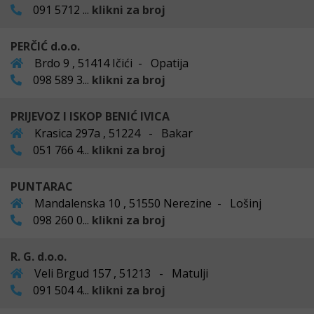
091 5712 ...
klikni za broj
PERČIĆ d.o.o.
Brdo 9 , 51414 Ičići - Opatija
098 589 3...
klikni za broj
PRIJEVOZ I ISKOP BENIĆ IVICA
Krasica 297a , 51224 - Bakar
051 766 4...
klikni za broj
PUNTARAC
Mandalenska 10 , 51550 Nerezine - Lošinj
098 260 0...
klikni za broj
R. G. d.o.o.
Veli Brgud 157 , 51213 - Matulji
091 504 4...
klikni za broj