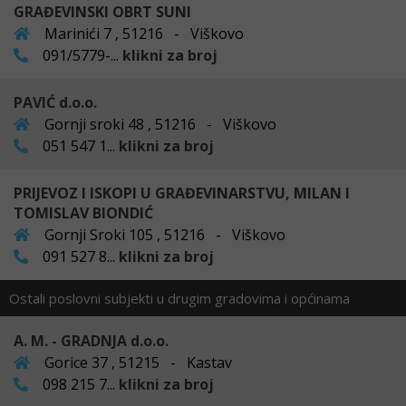
GRAĐEVINSKI OBRT SUNI
Marinići 7 , 51216 - Viškovo
091/5779-...
klikni za broj
PAVIĆ d.o.o.
Gornji sroki 48 , 51216 - Viškovo
051 547 1...
klikni za broj
PRIJEVOZ I ISKOPI U GRAĐEVINARSTVU, MILAN I
TOMISLAV BIONDIĆ
Gornji Sroki 105 , 51216 - Viškovo
091 527 8...
klikni za broj
Ostali poslovni subjekti u drugim gradovima i općinama
A. M. - GRADNJA d.o.o.
Gorice 37 , 51215 - Kastav
098 215 7...
klikni za broj