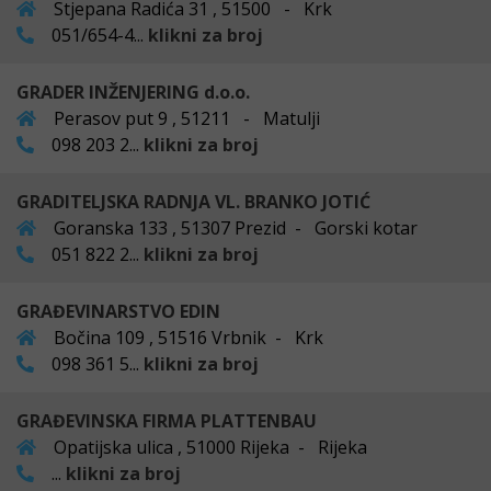
Stjepana Radića 31 , 51500 - Krk
051/654-4...
klikni za broj
GRADER INŽENJERING d.o.o.
Perasov put 9 , 51211 - Matulji
098 203 2...
klikni za broj
GRADITELJSKA RADNJA VL. BRANKO JOTIĆ
Goranska 133 , 51307 Prezid - Gorski kotar
051 822 2...
klikni za broj
GRAĐEVINARSTVO EDIN
Bočina 109 , 51516 Vrbnik - Krk
098 361 5...
klikni za broj
GRAĐEVINSKA FIRMA PLATTENBAU
Opatijska ulica , 51000 Rijeka - Rijeka
...
klikni za broj