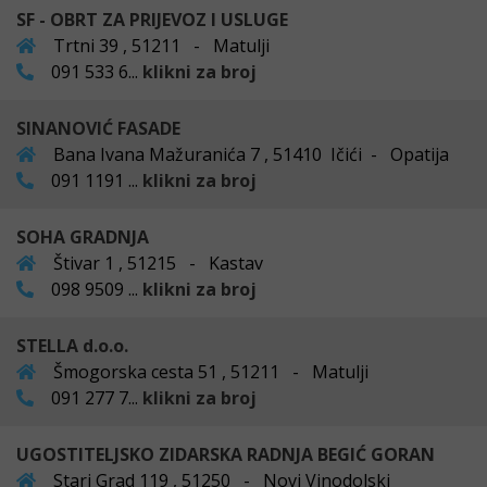
SF - OBRT ZA PRIJEVOZ I USLUGE
Trtni 39 , 51211 - Matulji
091 533 6...
klikni za broj
SINANOVIĆ FASADE
Bana Ivana Mažuranića 7 , 51410 Ičići - Opatija
091 1191 ...
klikni za broj
SOHA GRADNJA
Štivar 1 , 51215 - Kastav
098 9509 ...
klikni za broj
STELLA d.o.o.
Šmogorska cesta 51 , 51211 - Matulji
091 277 7...
klikni za broj
UGOSTITELJSKO ZIDARSKA RADNJA BEGIĆ GORAN
Stari Grad 119 , 51250 - Novi Vinodolski