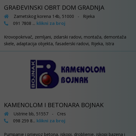
GRAĐEVINSKI OBRT DOM GRADNJA
Zametskog korena 14b, 51000 - Rijeka
klikni za broj
091 7808 ...
Krovopokrivač, zemljani, zidarski radovi, montaža, demontaža
skele, adaptacija objekta, fasaderski radovi, Rijeka, Istra
KAMENOLOM I BETONARA BOJNAK
Ustrine bb, 51557 - Cres
klikni za broj
098 259 8...
Pumpanje i prijevoz betona, iskopi, drobljenje, iskopi bazena i