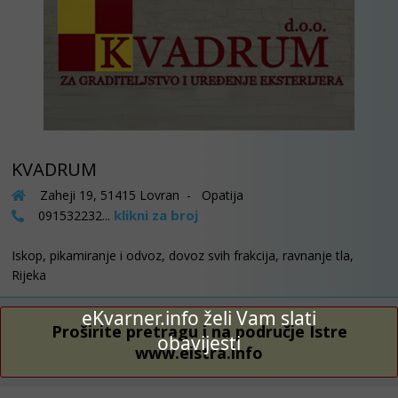
KVADRUM
Zaheji 19, 51415 Lovran - Opatija
klikni za broj
091532232...
Iskop, pikamiranje i odvoz, dovoz svih frakcija, ravnanje tla,
Rijeka
eKvarner.info želi Vam slati
Proširite pretragu i na područje Istre
obavijesti
www.eistra.info