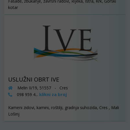
Fasade, žbukanje, završni radovi, Rijeka, Istra, Krk, Gorski
kotar
USLUŽNI OBRT IVE
Melin II/19, 51557 - Cres
klikni za broj
098 959 4...
Kameni zidovi, kamini, roštilji, gradnja suhozida, Cres , Mali
Lošinj