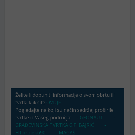
Želite li dopuniti informacije o svom obrtu ili
tvrtki kliknite
OVDJE
Pogledajte na koji su način sadržaj proširile
tvrtke iz Vašeg područja:
- GEONAUT
-
GRAĐEVINSKA TVRTKA G.P. BAJRIĆ
-
HTprojekti90
- MAGAŠ