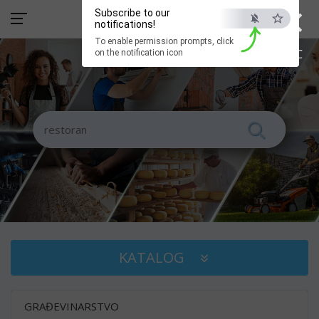
×
Subscribe to our
notifications!
To enable permission prompts, click
ESC
on the notification icon
KATALOG
GRAĐEVINARSTVO