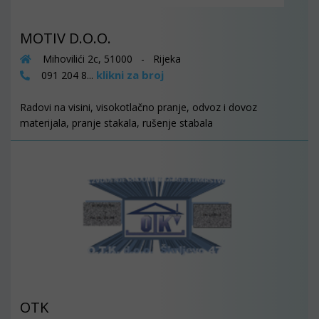
MOTIV D.O.O.
Mihovilići 2c, 51000 - Rijeka
klikni za broj
091 204 8...
Radovi na visini, visokotlačno pranje, odvoz i dovoz
materijala, pranje stakala, rušenje stabala
OTK