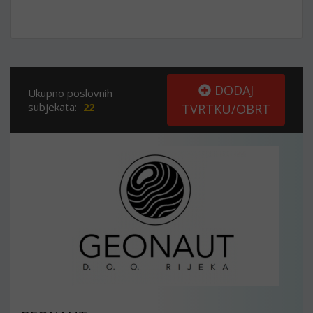
DODAJ
Ukupno poslovnih
subjekata:
22
TVRTKU/OBRT