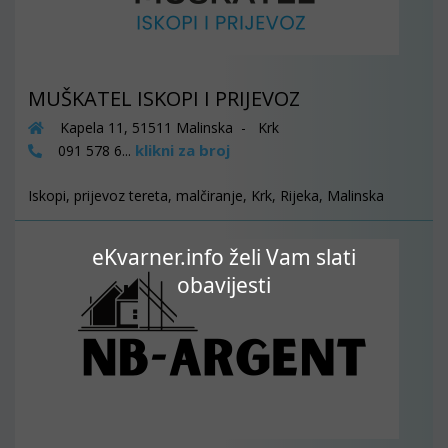
MUŠKATEL ISKOPI I PRIJEVOZ
Kapela 11, 51511 Malinska - Krk
klikni za broj
091 578 6...
Iskopi, prijevoz tereta, malčiranje, Krk, Rijeka, Malinska
eKvarner.info želi Vam slati
obavijesti