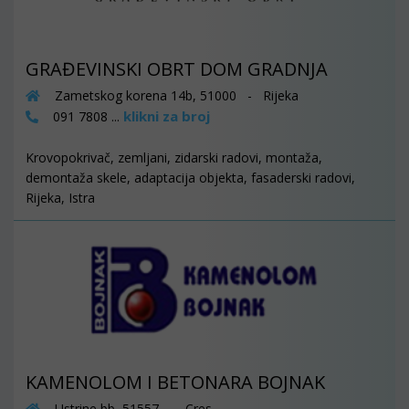
GRAĐEVINSKI OBRT DOM GRADNJA
Zametskog korena 14b, 51000 - Rijeka
klikni za broj
091 7808 ...
Krovopokrivač, zemljani, zidarski radovi, montaža,
demontaža skele, adaptacija objekta, fasaderski radovi,
Rijeka, Istra
KAMENOLOM I BETONARA BOJNAK
Ustrine bb, 51557 - Cres