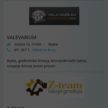
VALEVARIUM
Kućina 10, 51000 - Rijeka
klikni za broj
051 267 1...
Rijeka, građevinska limarija, krovopokrivački radovi,
savijanje limova, krovni prozori