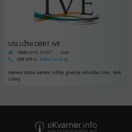
USLUŽNI OBRT IVE
Melin II/19, 51557 - Cres
klikni za broj
098 959 4...
Kameni zidovi, kamini, roštilji, gradnja suhozida, Cres , Mali
Lošinj