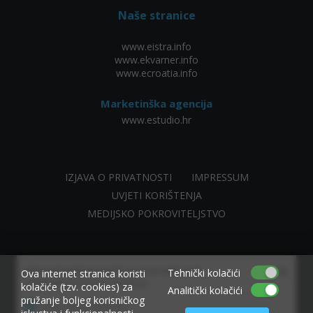
Naše stranice
www.eistra.info
www.ekvarner.info
www.ecroatia.info
Marketinška agencija
www.estudio.hr
IZJAVA O PRIVATNOSTI
IMPRESSUM
UVJETI KORIŠTENJA
MEDIJSKO POKROVITELJSTVO
×
Allow www.ekvarner.info to send web push
Tehnički kolačići
Ova internet stranica koristi
notifications to your desktop.
kolačiće (tzv. cookies) za
Analitički kolačići
pružanje boljeg korisničkog
Powered by SendPulse