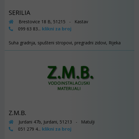
SERILIA
Brestovice 18 B, 51215 - Kastav
klikni za broj
099 63 83...
Suha gradnja, spušteni stropovi, pregradni zidovi, Rijeka
Z.M.B.
Jurdani 47b, Jurdani, 51213 - Matulji
klikni za broj
051 279 4...