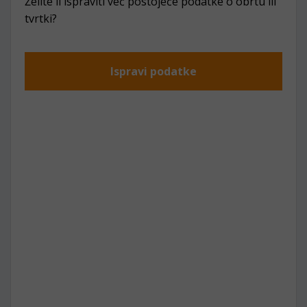
Želite li ispraviti već postojeće podatke o obrtu ili
tvrtki?
Ispravi podatke