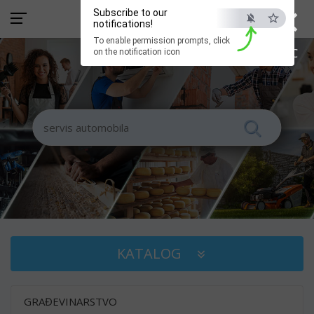
×
Subscribe to our
notifications!
To enable permission prompts, click
ESC
on the notification icon
KATALOG
GRAĐEVINARSTVO