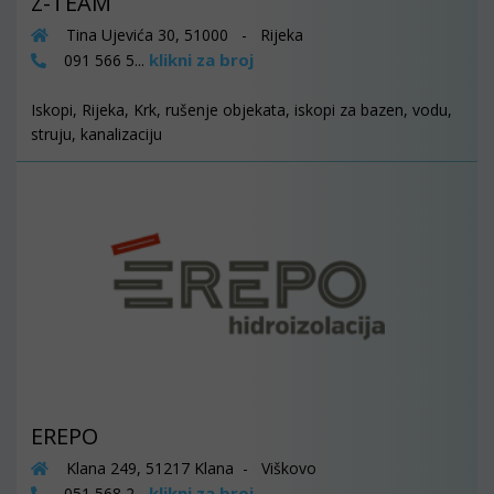
Z-TEAM
Tina Ujevića 30, 51000 - Rijeka
klikni za broj
091 566 5...
Iskopi, Rijeka, Krk, rušenje objekata, iskopi za bazen, vodu,
struju, kanalizaciju
EREPO
Klana 249, 51217 Klana - Viškovo
klikni za broj
051 568 2...