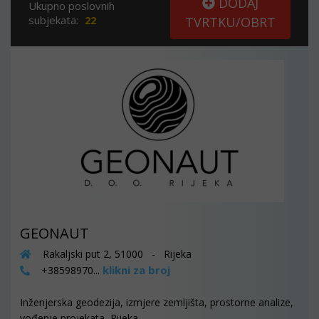
DODAJ
Ukupno poslovnih
subjekata:
22
TVRTKU/OBRT
GEONAUT
Rakaljski put 2, 51000 - Rijeka
klikni za broj
+38598970...
Inženjerska geodezija, izmjere zemljišta, prostorne analize,
vođenje projekata, Rijeka