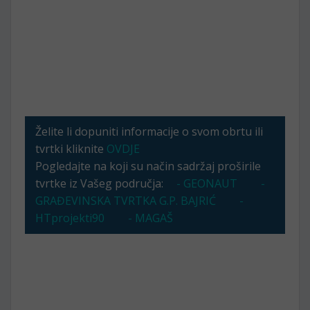
Želite li dopuniti informacije o svom obrtu ili
tvrtki kliknite
OVDJE
Pogledajte na koji su način sadržaj proširile
tvrtke iz Vašeg područja:
- GEONAUT
-
GRAĐEVINSKA TVRTKA G.P. BAJRIĆ
-
HTprojekti90
- MAGAŠ