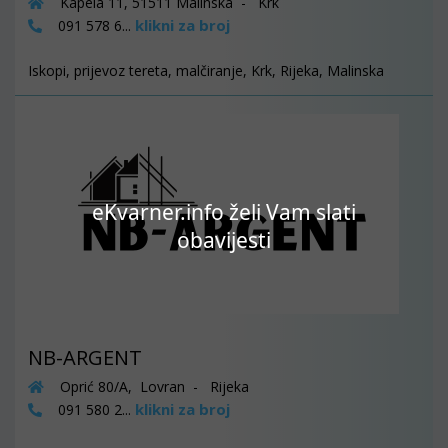
Kapela 11, 51511 Malinska - Krk
klikni za broj
091 578 6...
Iskopi, prijevoz tereta, malčiranje, Krk, Rijeka, Malinska
eKvarner.info želi Vam slati
obavijesti
NB-ARGENT
Oprić 80/A, Lovran - Rijeka
klikni za broj
091 580 2...