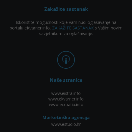
Zakažite sastanak
Iskoristite mogućnosti koje vam nudi oglašavanje na
portalu eKvarner.info,
ZAKAŽITE SASTANAK
s Vašim novim
savjetnikom za oglašavanje.
Naše stranice
www.eistra.info
www.ekvarner.info
www.ecroatia.info
Marketinška agencija
www.estudio.hr