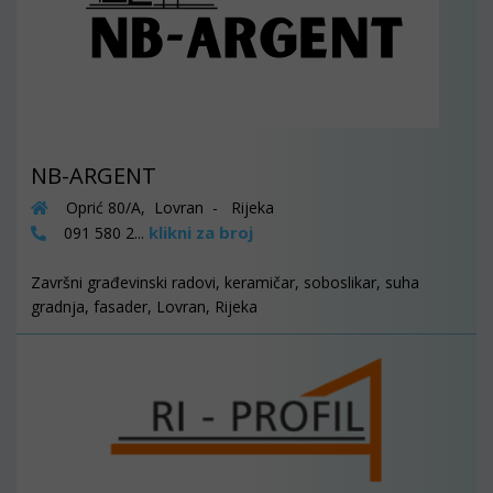
NB-ARGENT
Oprić 80/A, Lovran - Rijeka
klikni za broj
091 580 2...
Završni građevinski radovi, keramičar, soboslikar, suha
gradnja, fasader, Lovran, Rijeka