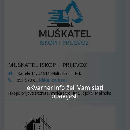
MUŠKATEL ISKOPI I PRIJEVOZ
Kapela 11, 51511 Malinska - Krk
klikni za broj
091 578 6...
eKvarner.info želi Vam slati
Iskopi, prijevoz tereta, malčiranje, Krk, Rijeka, Malinska
obavijesti