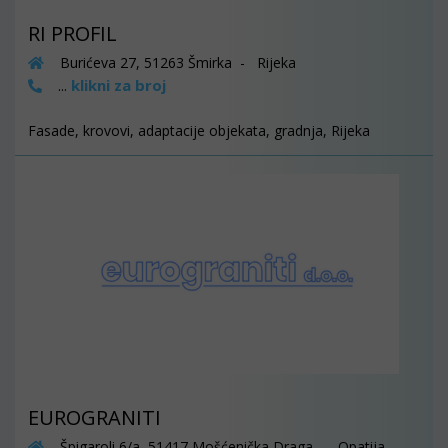
RI PROFIL
Burićeva 27, 51263 Šmirka - Rijeka
klikni za broj
...
Fasade, krovovi, adaptacije objekata, gradnja, Rijeka
EUROGRANITI
Špigaroli 6/a, 51417 Mošćenička Draga - Opatija