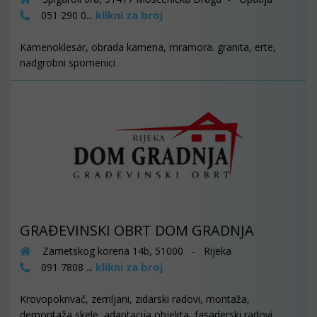
klikni za broj
051 290 0...
Kamenoklesar, obrada kamena, mramora. granita, erte,
nadgrobni spomenici
GRAĐEVINSKI OBRT DOM GRADNJA
Zametskog korena 14b, 51000 - Rijeka
klikni za broj
091 7808 ...
Krovopokrivač, zemljani, zidarski radovi, montaža,
demontaža skele, adaptacija objekta, fasaderski radovi,