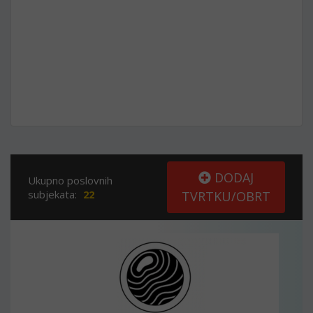
DODAJ
Ukupno poslovnih
subjekata:
22
TVRTKU/OBRT