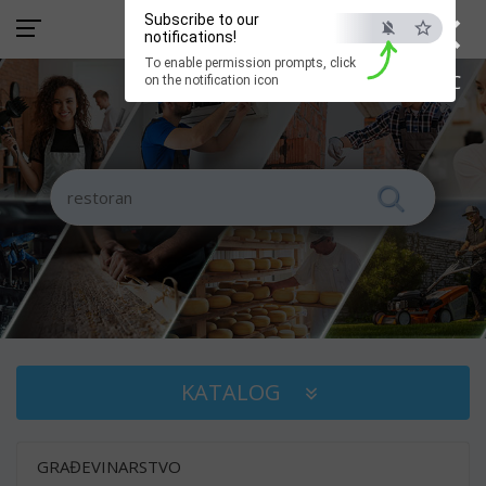
×
Subscribe to our
notifications!
To enable permission prompts, click
ESC
on the notification icon
KATALOG
GRAĐEVINARSTVO