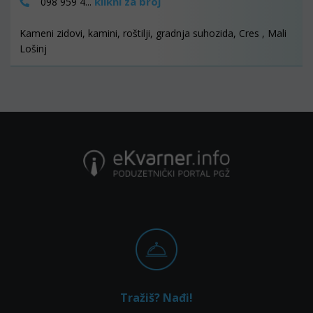
klikni za broj
098 959 4...
Kameni zidovi, kamini, roštilji, gradnja suhozida, Cres , Mali
Lošinj
Tražiš? Nađi!