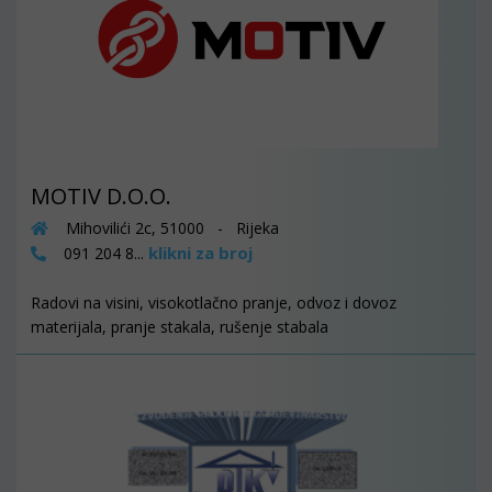
MOTIV D.O.O.
Mihovilići 2c, 51000 - Rijeka
klikni za broj
091 204 8...
Radovi na visini, visokotlačno pranje, odvoz i dovoz
materijala, pranje stakala, rušenje stabala