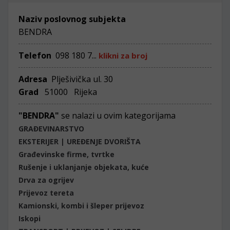
Naziv poslovnog subjekta
BENDRA
Telefon
098 180 7...
klikni za broj
Adresa
Plješivička ul. 30
Grad
51000 Rijeka
"BENDRA"
se nalazi u ovim kategorijama
GRAĐEVINARSTVO
EKSTERIJER | UREĐENJE DVORIŠTA
Građevinske firme, tvrtke
Rušenje i uklanjanje objekata, kuće
Drva za ogrijev
Prijevoz tereta
Kamionski, kombi i šleper prijevoz
Iskopi