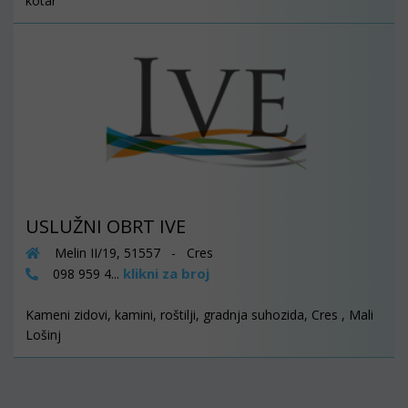
kotar
USLUŽNI OBRT IVE
Melin II/19, 51557 - Cres
klikni za broj
098 959 4...
Kameni zidovi, kamini, roštilji, gradnja suhozida, Cres , Mali
Lošinj