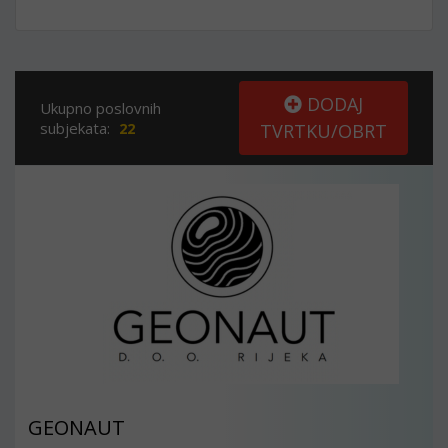
DODAJ
Ukupno poslovnih
subjekata:
22
TVRTKU/OBRT
GEONAUT