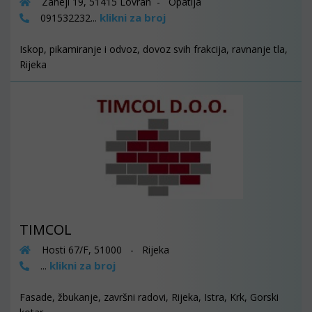
Zaheji 19, 51415 Lovran - Opatija
klikni za broj
091532232...
Iskop, pikamiranje i odvoz, dovoz svih frakcija, ravnanje tla,
Rijeka
TIMCOL
Hosti 67/F, 51000 - Rijeka
klikni za broj
...
Fasade, žbukanje, završni radovi, Rijeka, Istra, Krk, Gorski