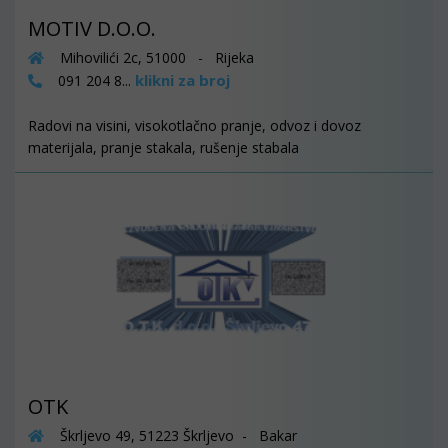
MOTIV D.O.O.
Mihovilići 2c, 51000 - Rijeka
klikni za broj
091 204 8...
Radovi na visini, visokotlačno pranje, odvoz i dovoz
materijala, pranje stakala, rušenje stabala
OTK
Škrljevo 49, 51223 Škrljevo - Bakar