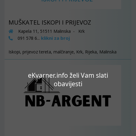
MUŠKATEL ISKOPI I PRIJEVOZ
Kapela 11, 51511 Malinska - Krk
klikni za broj
091 578 6...
Iskopi, prijevoz tereta, malčiranje, Krk, Rijeka, Malinska
eKvarner.info želi Vam slati
obavijesti