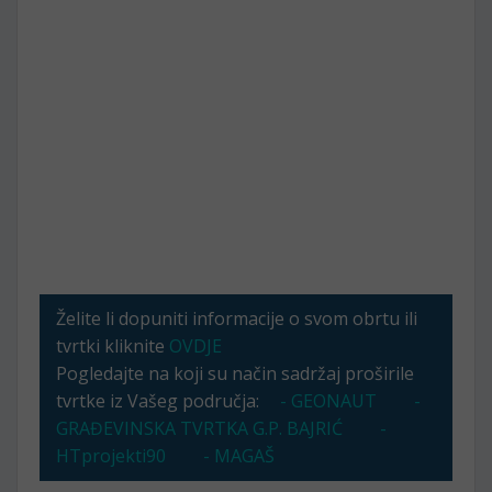
Želite li dopuniti informacije o svom obrtu ili
tvrtki kliknite
OVDJE
Pogledajte na koji su način sadržaj proširile
tvrtke iz Vašeg područja:
- GEONAUT
-
GRAĐEVINSKA TVRTKA G.P. BAJRIĆ
-
HTprojekti90
- MAGAŠ