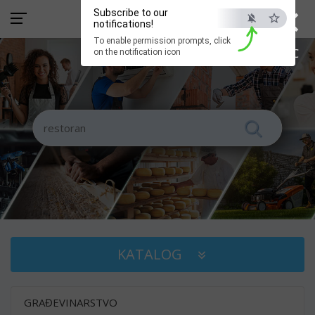
×
Subscribe to our
notifications!
To enable permission prompts, click
ESC
on the notification icon
KATALOG
GRAĐEVINARSTVO