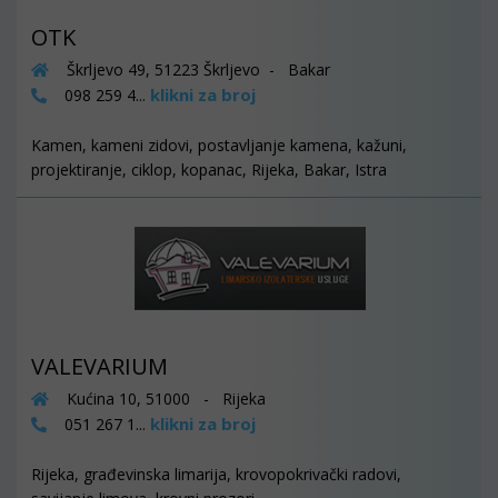
OTK
Škrljevo 49, 51223 Škrljevo - Bakar
klikni za broj
098 259 4...
Kamen, kameni zidovi, postavljanje kamena, kažuni,
projektiranje, ciklop, kopanac, Rijeka, Bakar, Istra
VALEVARIUM
Kućina 10, 51000 - Rijeka
klikni za broj
051 267 1...
Rijeka, građevinska limarija, krovopokrivački radovi,