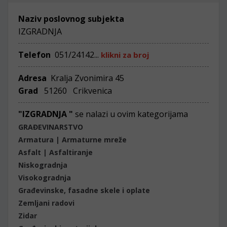
Naziv poslovnog subjekta
IZGRADNJA
Telefon
051/24142...
klikni za broj
Adresa
Kralja Zvonimira 45
Grad
51260 Crikvenica
"IZGRADNJA "
se nalazi u ovim kategorijama
GRAĐEVINARSTVO
Armatura | Armaturne mreže
Asfalt | Asfaltiranje
Niskogradnja
Visokogradnja
Građevinske, fasadne skele i oplate
Zemljani radovi
Zidar