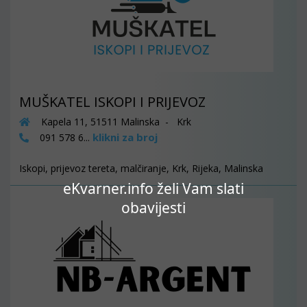
MUŠKATEL ISKOPI I PRIJEVOZ
Kapela 11, 51511 Malinska - Krk
klikni za broj
091 578 6...
Iskopi, prijevoz tereta, malčiranje, Krk, Rijeka, Malinska
eKvarner.info želi Vam slati
obavijesti