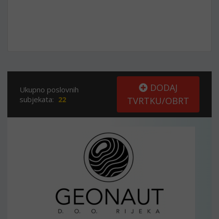
DODAJ
Ukupno poslovnih
subjekata:
22
TVRTKU/OBRT