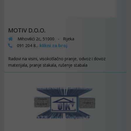
MOTIV D.O.O.
Mihovilići 2c, 51000 - Rijeka
klikni za broj
091 204 8...
Radovi na visini, visokotlačno pranje, odvoz i dovoz
materijala, pranje stakala, rušenje stabala