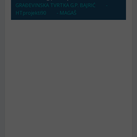
GRAĐEVINSKA TVRTKA G.P. BAJRIĆ
-
HTprojekti90
- MAGAŠ