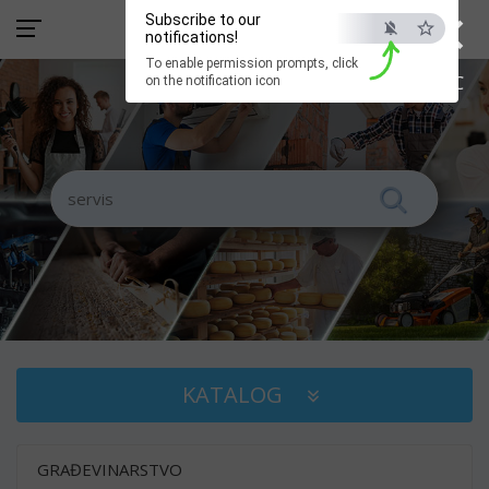
×
Subscribe to our
notifications!
To enable permission prompts, click
ESC
on the notification icon
KATALOG
GRAĐEVINARSTVO