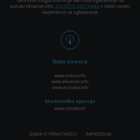
Iskoristite mogućnosti koje vam nudi oglašavanje na
portalu eKvarner.info,
ZAKAŽITE SASTANAK
s Vašim novim
savjetnikom za oglašavanje.
Naše stranice
www.eistra.info
www.ekvarner.info
www.ecroatia.info
Marketinška agencija
www.estudio.hr
IZJAVA O PRIVATNOSTI
IMPRESSUM