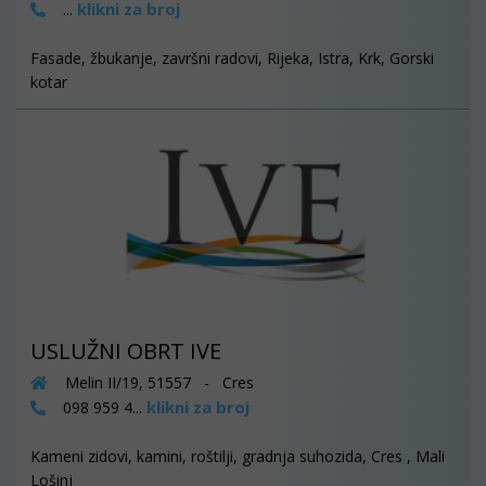
klikni za broj
...
Fasade, žbukanje, završni radovi, Rijeka, Istra, Krk, Gorski
kotar
USLUŽNI OBRT IVE
Melin II/19, 51557 - Cres
klikni za broj
098 959 4...
Kameni zidovi, kamini, roštilji, gradnja suhozida, Cres , Mali
Lošinj