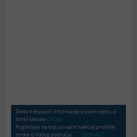
Želite li dopuniti informacije o svom obrtu ili
tvrtki kliknite
OVDJE
Pogledajte na koji su način sadržaj proširile
tvrtke iz Vašeg područja:
- GEONAUT
-