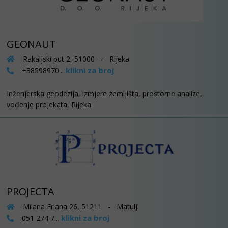
GEONAUT
Rakaljski put 2, 51000 - Rijeka
klikni za broj
+38598970...
Inženjerska geodezija, izmjere zemljišta, prostorne analize,
vođenje projekata, Rijeka
PROJECTA
Milana Frlana 26, 51211 - Matulji
klikni za broj
051 274 7...