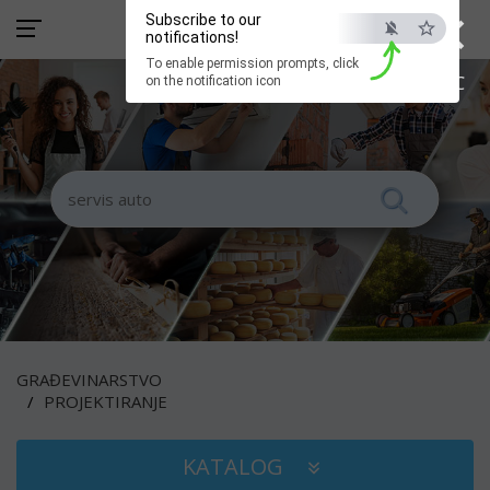
×
Subscribe to our
notifications!
To enable permission prompts, click
ESC
on the notification icon
GRAĐEVINARSTVO
PROJEKTIRANJE
KATALOG