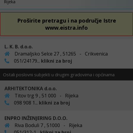
Rijeka
Proširite pretragu i na područje Istre
www.eistra.info
L. K. B. d.o.o.
Dramaljsko Selce 27 , 51265 - Crikvenica
051/24179...
klikni za broj
Ostali poslovni subjekti u drugim gradovima i općinama
ARHITEKTONIKA d.o.o.
Titov trg 9 , 51 000 - Rijeka
098 908 1...
klikni za broj
ENPRO INŽENJERING D.O.O.
Riva Boduli 7 , 51000 - Rijeka
051/312-1...
klikni za broj