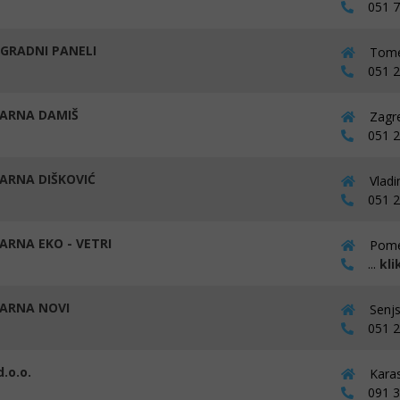
051 70
GRADNI PANELI
Tomet
051 27
ARNA DAMIŠ
Zagre
051 22
ARNA DIŠKOVIĆ
Vladi
051 27
ARNA EKO - VETRI
Pomer
...
kli
ARNA NOVI
Senjs
051 24
.o.o.
Karas
091 33