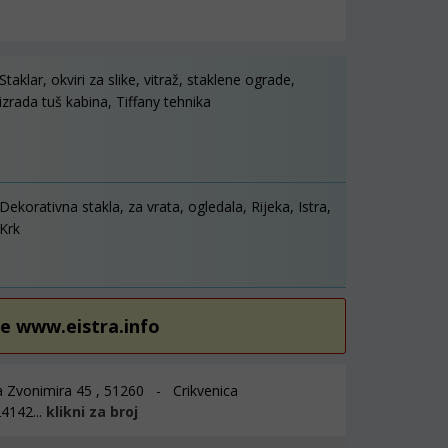
Staklar, okviri za slike, vitraž, staklene ograde,
izrada tuš kabina, Tiffany tehnika
Dekorativna stakla, za vrata, ogledala, Rijeka, Istra,
Krk
re www.eistra.info
a Zvonimira 45 , 51260 - Crikvenica
4142...
klikni za broj