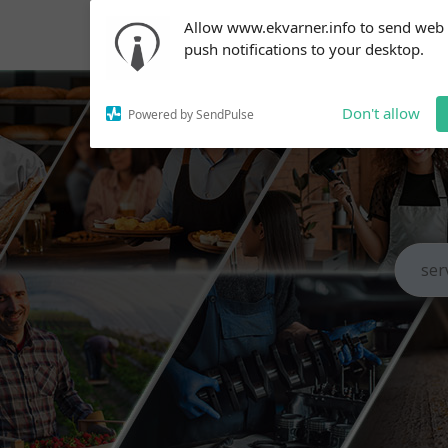
Subscribe to our
Allow www.ekvarner.info to send web
notifications!
push notifications to your desktop.
To enable permission prompts, click
on the notification icon
Don't allow
Powered by SendPulse