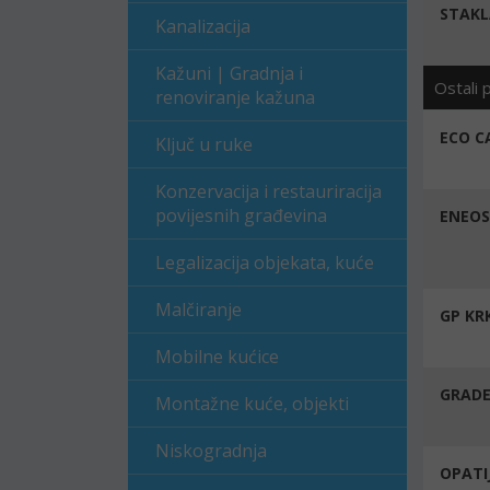
STAKL
Kanalizacija
Kažuni | Gradnja i
Ostali 
renoviranje kažuna
ECO C
Ključ u ruke
Konzervacija i restauriracija
povijesnih građevina
ENEOS
Legalizacija objekata, kuće
Malčiranje
GP KR
Mobilne kućice
GRADE
Montažne kuće, objekti
Niskogradnja
OPATI