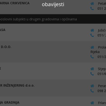
ARNA CRIKVENICA
obavijesti
Petak
051 24
poslovni subjekti u drugim gradovima i općinama
ASA
Jušić
051/ 2
 D.O.O.
Prola
Rijeka
051/2
K
Stjep
051/6
R INŽENJERING d.o.o.
Peras
098 20
JA GRADNJA
Frlan