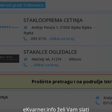
abrani grad:
Crikvenica
STAKLOOPREMA CETINJA
Andrije Peruča 1, 51000 Rijeka Rijeka -
Rijeka
klikni za broj
099 3119 ...
STAKALCE OGLEDALCE
Marčelji 4A, 51216 - Viškovo
klikni za broj
...
Proširite pretragu i na područje Ist
DNJA
Kralj
051/2
eKvarner.info želi Vam slati