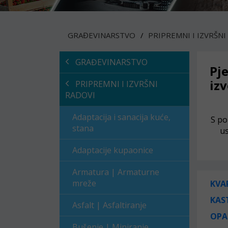
GRAĐEVINARSTVO
PRIPREMNI I IZVRŠNI
GRAĐEVINARSTVO
Pj
iz
PRIPREMNI I IZVRŠNI
RADOVI
Adaptacija i sanacija kuće,
S po
stana
u
Adaptacije kupaonice
Armatura | Armaturne
mreže
KVA
KAS
Asfalt | Asfaltiranje
OPA
Bušenje | Miniranje