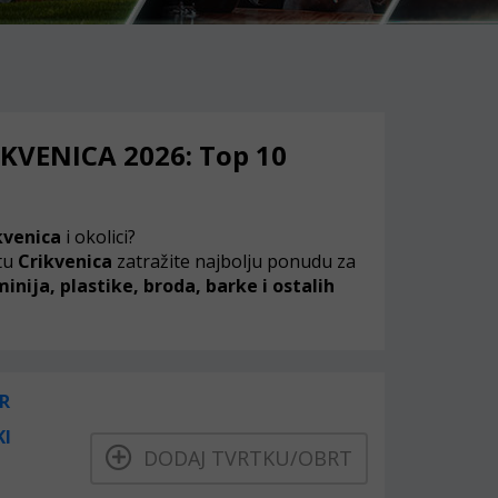
IKVENICA 2026: Top 10
kvenica
i okolici?
tu
Crikvenica
zatražite najbolju ponudu za
nija, plastike, broda, barke i ostalih
R
KI
DODAJ TVRTKU/OBRT