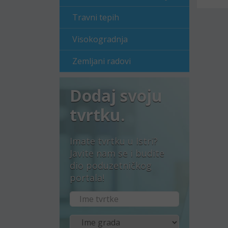
Travni tepih
Visokogradnja
Zemljani radovi
Dodaj svoju
tvrtku.
Imate tvrtku u Istri?
Javite nam se i budite
dio poduzetničkog
portala!