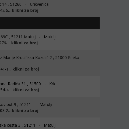
 14 , 51260 - Crikvenica
2 6...
klikni za broj
i 69C , 51211 Matulji - Matulji
76-...
klikni za broj
z Marije Krucifiksa Kozulić 2 , 51000 Rijeka -
41-1...
klikni za broj
ana Radića 31 , 51500 - Krk
54-4...
klikni za broj
ov put 9 , 51211 - Matulji
3 2...
klikni za broj
ska cesta 3 , 51211 - Matulji