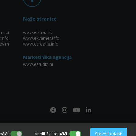
Naše stranice
 nudi
www.eistra.info
.info,
www.ekvarner.info
ovim
www.ecroatia.info
Marketinška agencija
www.estudio.hr
ačići
Analitički kolačići
Spremi odabir