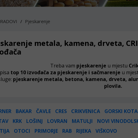
 RADOVI
Pjeskarenje
eskarenje metala, kamena, drveta, CR
vođača
Treba vam
pjeskarenje
u mjestu
Cri
pisa
top 10 izvođača za pjeskarenje i sačmarenje
u mjes
sluge:
pjeskarenje metala, betona, kamena, drveta, alumi
plovila.
RNER
BAKAR
ČAVLE
CRES
CRIKVENICA
GORSKI KOTA
TAV
KRK
LOŠINJ
LOVRAN
MATULJI
NOVI VINODOLS
TIJA
OTOCI
PRIMORJE
RAB
RIJEKA
VIŠKOVO