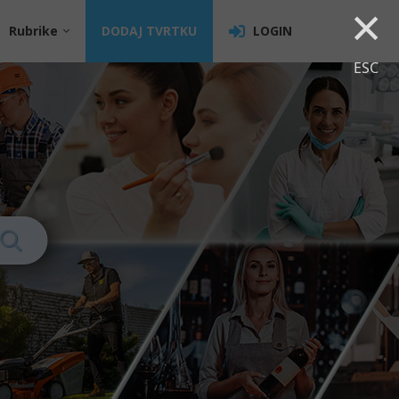
×
Rubrike
DODAJ TVRTKU
LOGIN
ESC