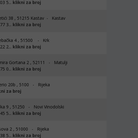
3 5...
klikni za broj
ići 38 , 51215 Kastav - Kastav
7 3...
klikni za broj
bačka 4 , 51500 - Krk
2 2...
klikni za broj
mira Gortana 2 , 52111 - Matulji
5 0...
klikni za broj
io 20b , 5100 - Rijeka
kni za broj
ka 9 , 51250 - Novi Vinodolski
5 5...
klikni za broj
ova 2 , 51000 - Rijeka
8 5...
klikni za broj