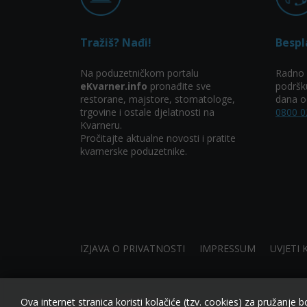
Tražiš? Nađi!
Bespl
Na poduzetničkom portalu
Radno 
eKvarner.info
pronađite sve
podršk
restorane, majstore, stomatologe,
dana od
trgovine i ostale djelatnosti na
0800 0
Kvarneru.
Pročitajte aktualne novosti i pratite
kvarnerske poduzetnike.
IZJAVA O PRIVATNOSTI
IMPRESSUM
UVJETI 
Ova internet stranica koristi kolačiće (tzv. cookies) za pružanje b
made by NIVAGO