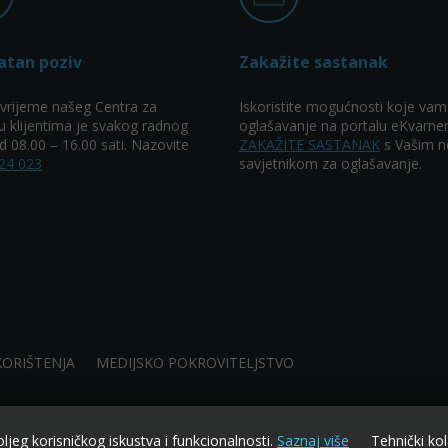
atan poziv
Zakažite sastanak
vrijeme našeg Centra za
Iskoristite mogućnosti koje vam
u klijentima je svakog radnog
oglašavanje na portalu eKvarner
 08.00 – 16.00 sati. Nazovite
ZAKAŽITE SASTANAK
s Vašim n
24 023
savjetnikom za oglašavanje.
KORIŠTENJA
MEDIJSKO POKROVITELJSTVO
oljeg korisničkog iskustva i funkcionalnosti.
Saznaj više
Tehnički kol