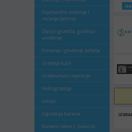
Od
Dijamantno bušenje i
rezanje betona
Dječja igrališta, gradnja i
uređenje
Frezanje i glodanje asfalta
Gradnja kuće
Građevinsko mjerenje
Hidrogradnja
Iskopi
Izgradnja bazena
IZGRA
Kameni zidovi | Suhozid