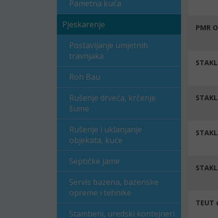
Pametna kuća
Pjeskarenje
PMR O
Postavljanje umjetnih
travnjaka
STAKL
Roh Bau
Rušenje drveća, krčenje
STAKL
šume
Rušenje i uklanjanje
STAKL
objekata, kuće
Septičke jame
STAKL
Servis bazena, bazenske
opreme i tehnike
TEUT d
Stambeni, uredski kontejneri