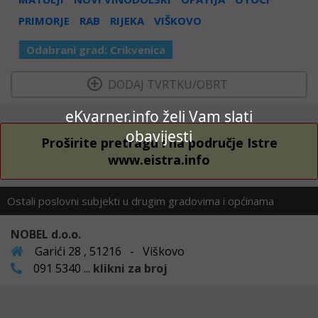
PRIMORJE
RAB
RIJEKA
VIŠKOVO
Odabrani grad:
Crikvenica
  DODAJ TVRTKU/OBRT 
eKvarner.info želi Vam slati
obavijesti
Proširite pretragu i na područje Istre
www.eistra.info
Ostali poslovni subjekti u drugim gradovima i općinama
NOBEL d.o.o.
Garići 28 , 51216 - Viškovo
091 5340 ...
klikni za broj