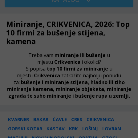
Miniranje, CRIKVENICA, 2026: Top
10 firmi za bušenje stijena,
kamena
Treba vam
miniranje ili bušenje
u
mjestu
Crikvenica
i okolici?
S popisa
top 10 firmi za miniranje
u
mjestu
Crikvenica
zatražite najbolju ponudu
za:
bušenje i miniranje stijena, hladno ili tiho
miniranje kamena, miniranje objekata, miniranje
zgrada te suho miniranje i bušenje rupa u zemlji.
KVARNER
BAKAR
ČAVLE
CRES
CRIKVENICA
GORSKI KOTAR
KASTAV
KRK
LOŠINJ
LOVRAN
MATULJI
NOVI VINODOLSKI
OPATIJA
OTOCI