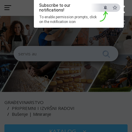
×
Subscribe to our
notifications!
To enable permission prompts, click
ESC
on the notification icon
GRAĐEVINARSTVO
PRIPREMNI I IZVRŠNI RADOVI
Bušenje | Miniranje
KATALOG