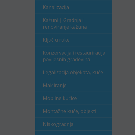
Kanalizacija
Kažuni | Gradnja i
renoviranje kažuna
Ključ u ruke
Konzervacija i restauriracija
povijesnih građevina
Legalizacija objekata, kuće
Malčiranje
Mobilne kućice
Montažne kuće, objekti
Niskogradnja