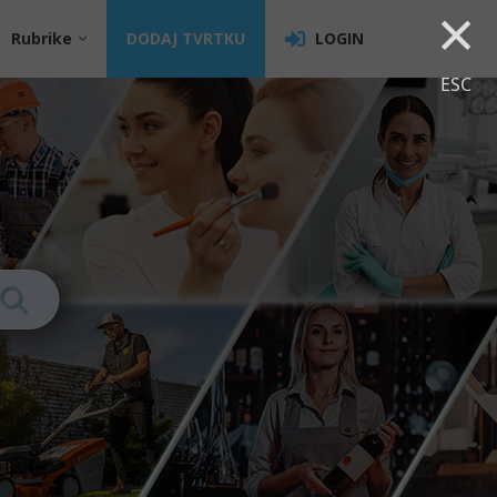
×
Rubrike
DODAJ TVRTKU
LOGIN
ESC