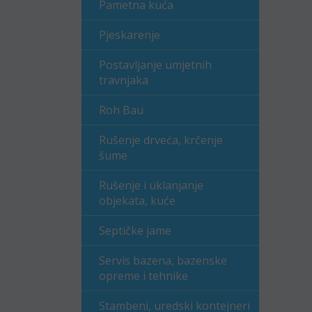
Pametna kuća
Pjeskarenje
Postavljanje umjetnih
travnjaka
Roh Bau
Rušenje drveća, krčenje
šume
Rušenje i uklanjanje
objekata, kuće
Septičke jame
Servis bazena, bazenske
opreme i tehnike
Stambeni, uredski kontejneri