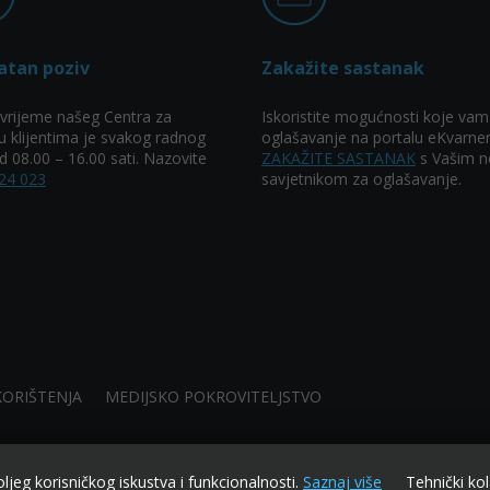
atan poziv
Zakažite sastanak
vrijeme našeg Centra za
Iskoristite mogućnosti koje vam
u klijentima je svakog radnog
oglašavanje na portalu eKvarner
 08.00 – 16.00 sati. Nazovite
ZAKAŽITE SASTANAK
s Vašim n
24 023
savjetnikom za oglašavanje.
KORIŠTENJA
MEDIJSKO POKROVITELJSTVO
oljeg korisničkog iskustva i funkcionalnosti.
Saznaj više
Tehnički kol