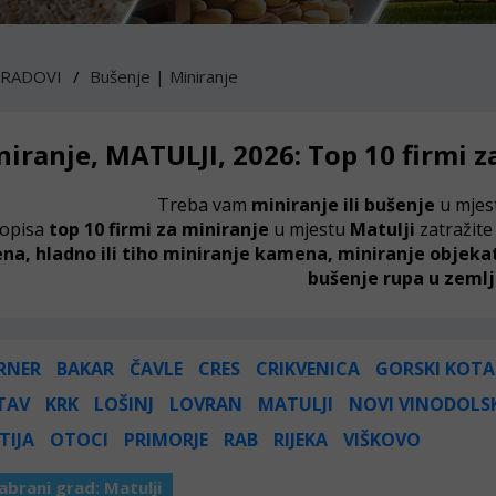
 RADOVI
Bušenje | Miniranje
niranje, MATULJI, 2026: Top 10 firmi 
Treba vam
miniranje ili bušenje
u mje
opisa
top 10 firmi za miniranje
u mjestu
Matulji
zatražite
ena, hladno ili tiho miniranje kamena, miniranje objeka
bušenje rupa u zemlji
RNER
BAKAR
ČAVLE
CRES
CRIKVENICA
GORSKI KOTA
TAV
KRK
LOŠINJ
LOVRAN
MATULJI
NOVI VINODOLS
TIJA
OTOCI
PRIMORJE
RAB
RIJEKA
VIŠKOVO
abrani grad:
Matulji