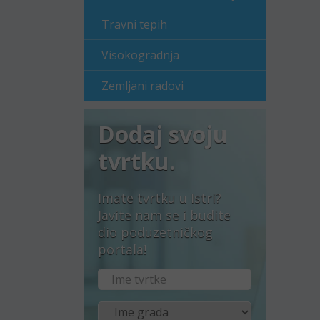
Travni tepih
Visokogradnja
Zemljani radovi
Dodaj svoju
tvrtku.
Imate tvrtku u Istri?
Javite nam se i budite
dio poduzetničkog
portala!