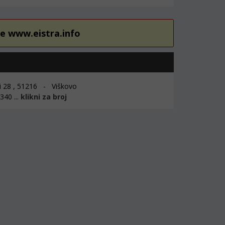
re www.eistra.info
i 28 , 51216 - Viškovo
40 ...
klikni za broj