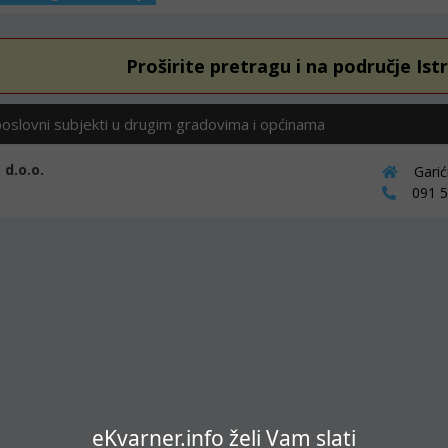
Proširite pretragu i na područje Ist
poslovni subjekti u drugim gradovima i općinama
d.o.o.
Garić
091 53
eKvarner.info želi Vam slati