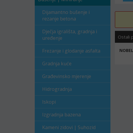
Dijamantno bušenje i
rezanje betona
Dječja igrališta, gradnja i
Ostali 
uređenje
Frezanje i glodanje asfalta
NOBEL 
Gradnja kuće
Građevinsko mjerenje
Hidrogradnja
Iskopi
Izgradnja bazena
Kameni zidovi | Suhozid