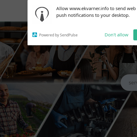
Subscribe to our
Allow www.ekvarner.info to send web
notifications!
push notifications to your desktop.
To enable permission prompts, click
on the notification icon
Don't allow
Powered by SendPulse