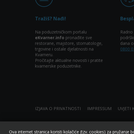
Tražiš? Nađi!
Bespl
Na poduzetničkom portalu
Radno 
eKvarner.info
pronađite sve
podršk
restorane, majstore, stomatologe,
dana od
trgovine i ostale djelatnosti na
0800 0
Kvarneru.
Pročitajte aktualne novosti i pratite
kvarnerske poduzetnike.
IZJAVA O PRIVATNOSTI
IMPRESSUM
UVJETI 
Ova internet stranica koristi kolačiće (tzv. cookies) za pružanje b
made by NIVAGO