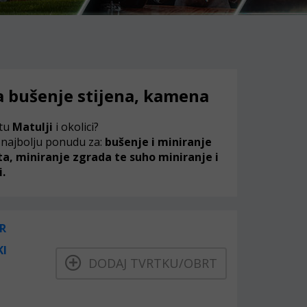
za bušenje stijena, kamena
stu
Matulji
i okolici?
 najbolju ponudu za:
bušenje i miniranje
ta, miniranje zgrada te suho miniranje i
.
R
KI
DODAJ TVRTKU/OBRT