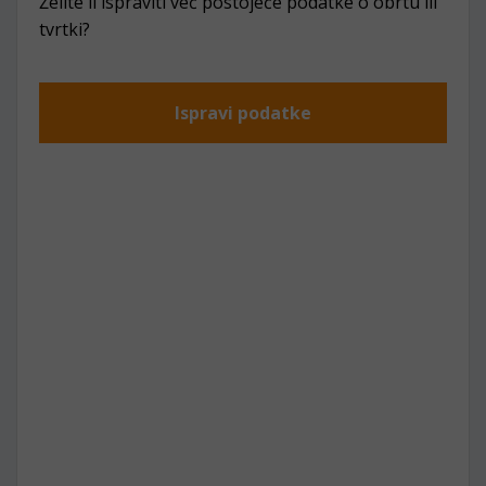
Želite li ispraviti već postojeće podatke o obrtu ili
tvrtki?
Ispravi podatke