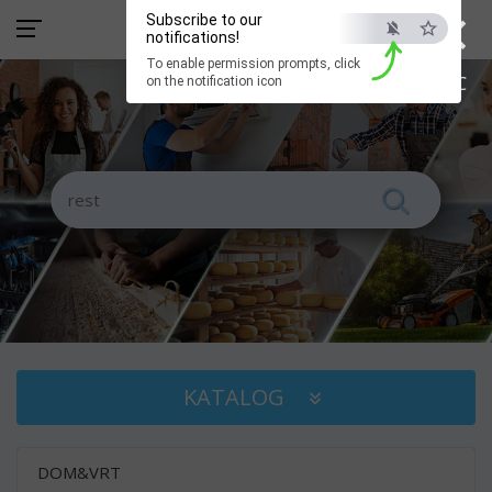
×
Subscribe to our
notifications!
To enable permission prompts, click
ESC
on the notification icon
KATALOG
DOM&VRT