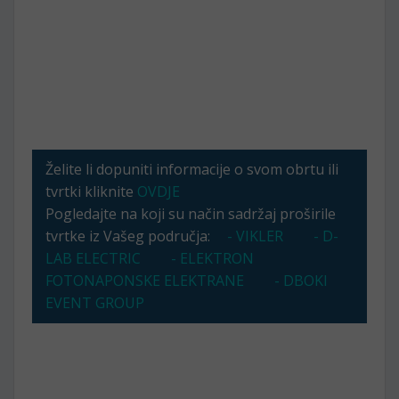
Želite li dopuniti informacije o svom obrtu ili
tvrtki kliknite
OVDJE
Pogledajte na koji su način sadržaj proširile
tvrtke iz Vašeg područja:
- VIKLER
- D-
LAB ELECTRIC
- ELEKTRON
FOTONAPONSKE ELEKTRANE
- DBOKI
EVENT GROUP