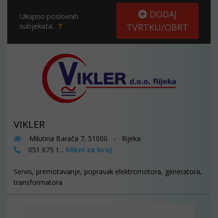
DODAJ
Ukupno poslovnih
subjekata:
7
TVRTKU/OBRT
VIKLER
Milutina Barača 7, 51000 - Rijeka
klikni za broj
051 675 1...
Servis, premotavanje, popravak elektromotora, generatora,
transformatora