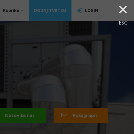
×
Rubrike
DODAJ TVRTKU
LOGIN
ESC
Nazovite nas
Pošalji upit