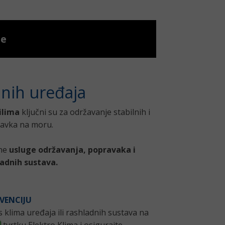
ge
dnih uređaja
vilima
ključni su za održavanje stabilnih i
ravka na moru.
ne
usluge održavanja, popravaka i
ladnih sustava.
RVENCIJU
is klima uređaja ili rashladnih sustava na