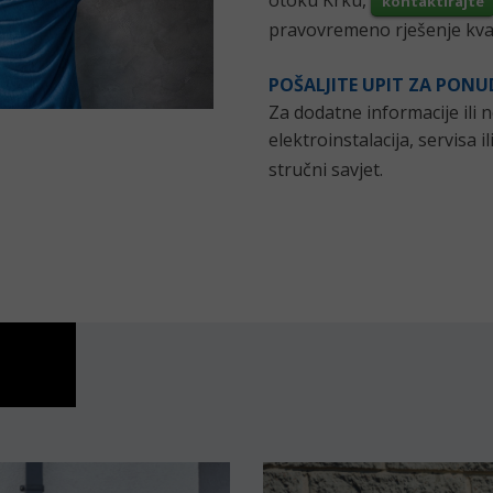
otoku Krku,
kontaktirajte
pravovremeno rješenje kva
POŠALJITE UPIT ZA PON
Za dodatne informacije il
elektroinstalacija, servisa i
stručni savjet.