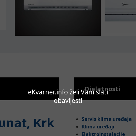
Djelatnosti
eKvarner.info želi Vam slati
obavijesti
unat, Krk
Servis klima uređaja
Klima uređaji
Elektroinstalacije