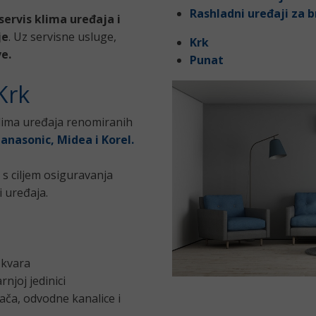
Rashladni uređaji za 
servis klima uređaja i
je
. Uz servisne usluge,
Krk
e.
Punat
 Krk
klima uređaja renomiranih
anasonic, Midea i Korel.
 s ciljem osiguravanja
 uređaja.
u kvara
rnjoj jedinici
ivača, odvodne kanalice i