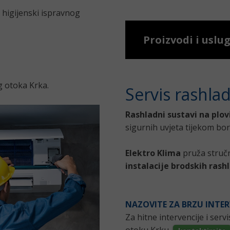
 higijenski ispravnog
Proizvodi i uslu
a
g otoka Krka.
Servis rashla
Rashladni sustavi na plo
sigurnih uvjeta tijekom bo
Elektro Klima
pruža struč
instalacije brodskih rash
NAZOVITE ZA BRZU INTE
Za hitne intervencije i serv