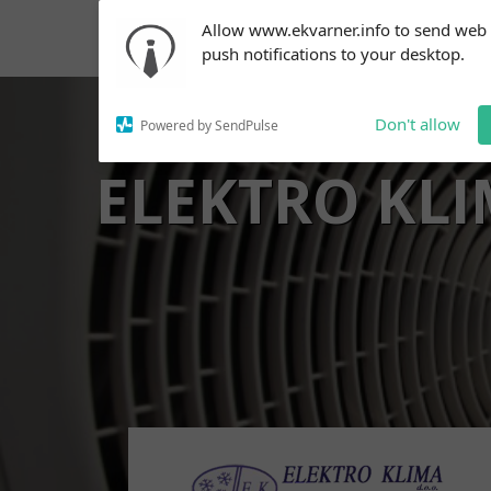
Subscribe to our
Allow www.ekvarner.info to send web
notifications!
push notifications to your desktop.
To enable permission prompts, click
on the notification icon
Don't allow
Powered by SendPulse
ELEKTRO KL