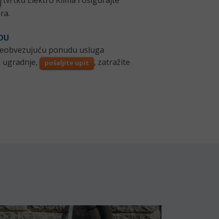
tvrtku Elektro Klima i osigurajte
ra.
UDU
i neobvezujuću ponudu usluga
li ugradnje,
,
zatražite
pošaljite upit