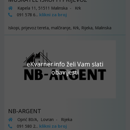
Kapela 11, 51511 Malinska - Krk
klikni za broj
091 578 6...
Iskopi, prijevoz tereta, malčiranje, Krk, Rijeka, Malinska
eKvarner.info želi Vam slati
obavijesti
NB-ARGENT
Oprić 80/A, Lovran - Rijeka
klikni za broj
091 580 2...