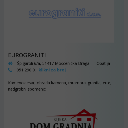
EUROGRANITI
Špigaroli 6/a, 51417 Mošćenička Draga - Opatija
klikni za broj
051 290 0...
Kamenoklesar, obrada kamena, mramora. granita, erte,
nadgrobni spomenici