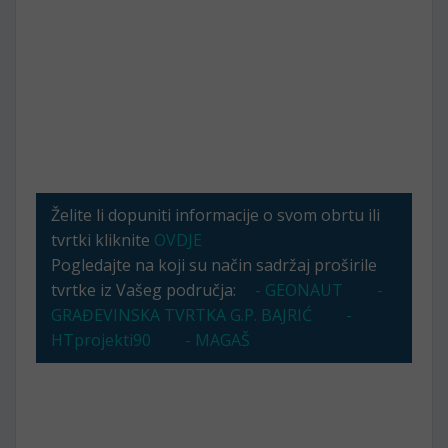
Želite li dopuniti informacije o svom obrtu ili
tvrtki kliknite
OVDJE
Pogledajte na koji su način sadržaj proširile
tvrtke iz Vašeg područja:
- GEONAUT
-
GRAĐEVINSKA TVRTKA G.P. BAJRIĆ
-
HTprojekti90
- MAGAŠ