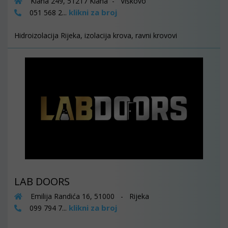
Klana 249, 51217 Klana - Viškovo
klikni za broj
051 568 2...
Hidroizolacija Rijeka, izolacija krova, ravni krovovi
LAB DOORS
Emilija Randića 16, 51000 - Rijeka
klikni za broj
099 794 7...