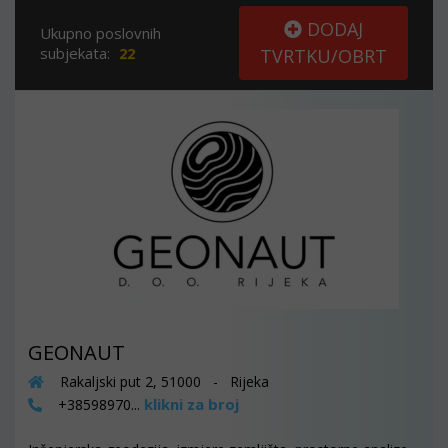
DODAJ
Ukupno poslovnih
subjekata:
22
TVRTKU/OBRT
GEONAUT
Rakaljski put 2, 51000 - Rijeka
klikni za broj
+38598970...