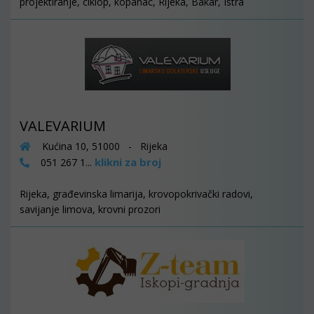
projektiranje, ciklop, kopanac, Rijeka, Bakar, Istra
VALEVARIUM
Kućina 10, 51000 - Rijeka
klikni za broj
051 267 1...
Rijeka, građevinska limarija, krovopokrivački radovi,
savijanje limova, krovni prozori