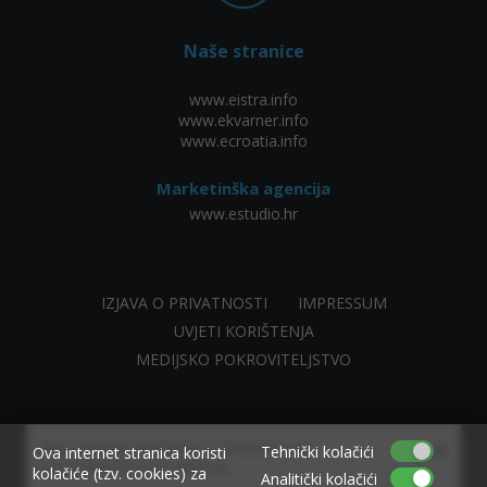
Naše stranice
www.eistra.info
www.ekvarner.info
www.ecroatia.info
Marketinška agencija
www.estudio.hr
IZJAVA O PRIVATNOSTI
IMPRESSUM
UVJETI KORIŠTENJA
MEDIJSKO POKROVITELJSTVO
×
Allow www.ekvarner.info to send web push
Tehnički kolačići
Ova internet stranica koristi
notifications to your desktop.
kolačiće (tzv. cookies) za
Analitički kolačići