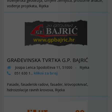
Inženjerska geodezija, izmjere zemljišta, prostorne analize,
vođenje projekata, Rijeka
GRAĐEVINSKA TVRTKA G.P. BAJRIĆ
Josipa Lenca Spodolčeva 11, 51000 - Rijeka
klikni za broj
051 630 1...
Fasade, fasaderski radovi, fasader, krovopokrivač,
hidroizolacije ravnih krovova, Rijeka