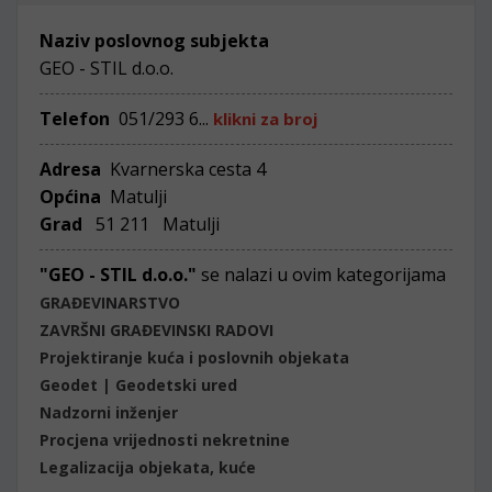
Naziv poslovnog subjekta
GEO - STIL d.o.o.
Telefon
051/293 6...
klikni za broj
Adresa
Kvarnerska cesta 4
Općina
Matulji
Grad
51 211 Matulji
"GEO - STIL d.o.o."
se nalazi u ovim kategorijama
GRAĐEVINARSTVO
ZAVRŠNI GRAĐEVINSKI RADOVI
Projektiranje kuća i poslovnih objekata
Geodet | Geodetski ured
Nadzorni inženjer
Procjena vrijednosti nekretnine
Legalizacija objekata, kuće