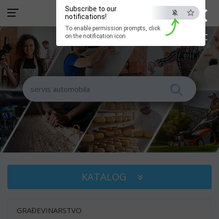
×
Subscribe to our
notifications!
To enable permission prompts, click
ESC
on the notification icon
KATALOG
GRAĐEVINARSTVO