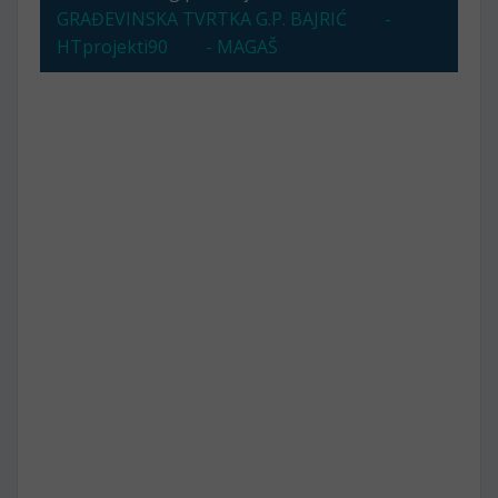
GRAĐEVINSKA TVRTKA G.P. BAJRIĆ
-
HTprojekti90
- MAGAŠ