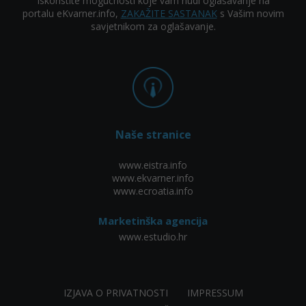
Iskoristite mogućnosti koje vam nudi oglašavanje na
portalu eKvarner.info,
ZAKAŽITE SASTANAK
s Vašim novim
savjetnikom za oglašavanje.
Naše stranice
www.eistra.info
www.ekvarner.info
www.ecroatia.info
Marketinška agencija
www.estudio.hr
IZJAVA O PRIVATNOSTI
IMPRESSUM