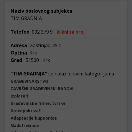
Naziv poslovnog subjekta
TIM GRADNJA
Telefon
092 379 9...
klikni za broj
Adresa
Gostinjac, 35 c
Općina
Krk
Grad
51500 Krk
"TIM GRADNJA"
se nalazi u ovim kategorijama
GRAĐEVINARSTVO
ZAVRŠNI GRAĐEVINSKI RADOVI
Izolateri
Građevinske firme, tvrtke
Krovopokrivač
Adaptacije kupaonice
Nadstrešnice