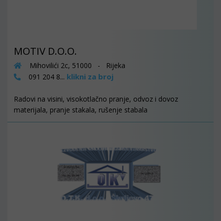
MOTIV D.O.O.
Mihovilići 2c, 51000 - Rijeka
klikni za broj
091 204 8...
Radovi na visini, visokotlačno pranje, odvoz i dovoz
materijala, pranje stakala, rušenje stabala