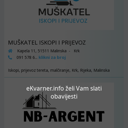
MUŠKATEL ISKOPI I PRIJEVOZ
Kapela 11, 51511 Malinska - Krk
klikni za broj
091 578 6...
Iskopi, prijevoz tereta, malčiranje, Krk, Rijeka, Malinska
eKvarner.info želi Vam slati
obavijesti