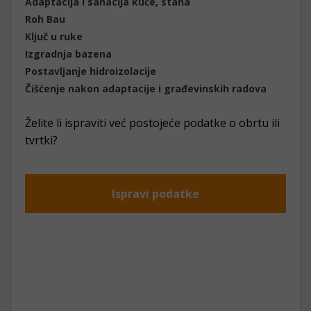
Adaptacija i sanacija kuće, stana
Roh Bau
Ključ u ruke
Izgradnja bazena
Postavljanje hidroizolacije
Čišćenje nakon adaptacije i građevinskih radova
Želite li ispraviti već postojeće podatke o obrtu ili
tvrtki?
Ispravi podatke