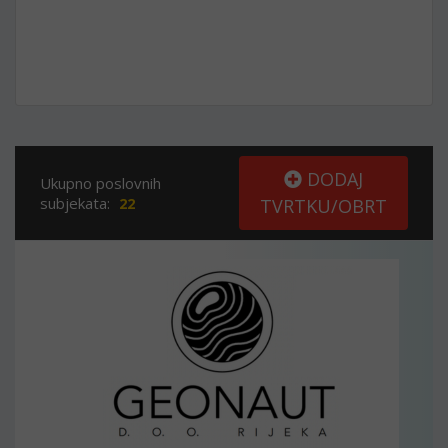
DODAJ
Ukupno poslovnih
subjekata:
22
TVRTKU/OBRT