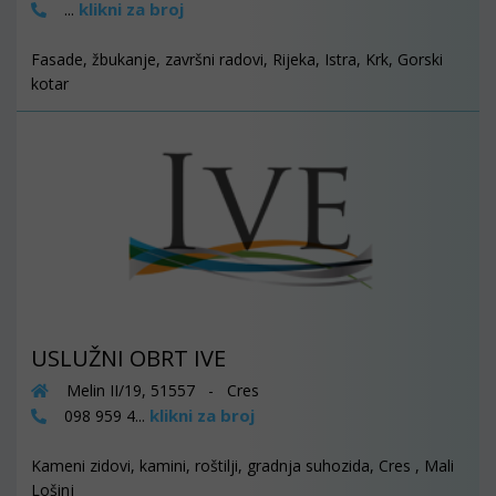
klikni za broj
...
Fasade, žbukanje, završni radovi, Rijeka, Istra, Krk, Gorski
kotar
USLUŽNI OBRT IVE
Melin II/19, 51557 - Cres
klikni za broj
098 959 4...
Kameni zidovi, kamini, roštilji, gradnja suhozida, Cres , Mali
Lošinj