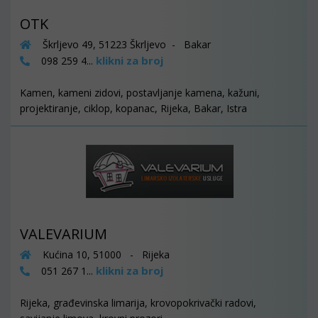
OTK
Škrljevo 49, 51223 Škrljevo - Bakar
klikni za broj
098 259 4...
Kamen, kameni zidovi, postavljanje kamena, kažuni,
projektiranje, ciklop, kopanac, Rijeka, Bakar, Istra
VALEVARIUM
Kućina 10, 51000 - Rijeka
klikni za broj
051 267 1...
Rijeka, građevinska limarija, krovopokrivački radovi,