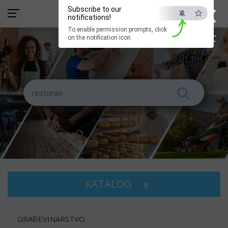
×
Subscribe to our
notifications!
To enable permission prompts, click
ESC
on the notification icon
KATALOG
GRAĐEVINARSTVO