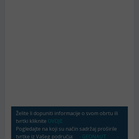
Želite li dopuniti informacije o svom obrtu ili
tvrtki kliknite
OVDJE
Pogledajte na koji su način sadržaj proširile
tvrtke iz Vašeg područja:
- GEONAUT
-