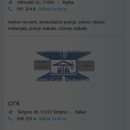
Mihovilići 2c, 51000 - Rijeka
klikni za broj
091 204 8...
Radovi na visini, visokotlačno pranje, odvoz i dovoz
materijala, pranje stakala, rušenje stabala
OTK
Škrljevo 49, 51223 Škrljevo - Bakar
klikni za broj
098 259 4...