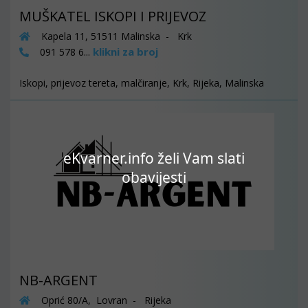
MUŠKATEL ISKOPI I PRIJEVOZ
Kapela 11, 51511 Malinska - Krk
klikni za broj
091 578 6...
Iskopi, prijevoz tereta, malčiranje, Krk, Rijeka, Malinska
eKvarner.info želi Vam slati
obavijesti
NB-ARGENT
Oprić 80/A, Lovran - Rijeka