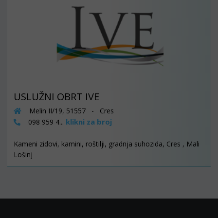
USLUŽNI OBRT IVE
Melin II/19, 51557 - Cres
klikni za broj
098 959 4...
Kameni zidovi, kamini, roštilji, gradnja suhozida, Cres , Mali
Lošinj