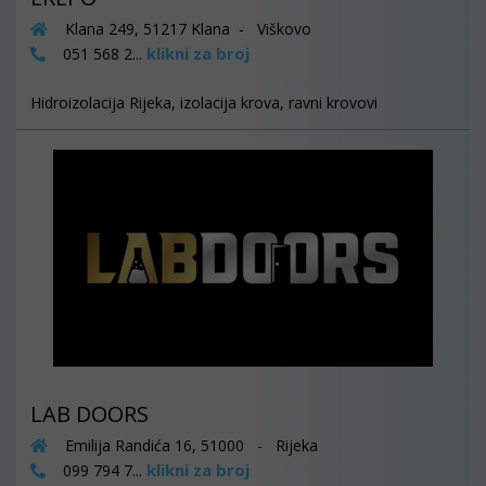
Klana 249, 51217 Klana - Viškovo
klikni za broj
051 568 2...
Hidroizolacija Rijeka, izolacija krova, ravni krovovi
LAB DOORS
Emilija Randića 16, 51000 - Rijeka
klikni za broj
099 794 7...