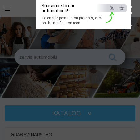
×
Subscribe to our
notifications!
To enable permission prompts, click
ESC
on the notification icon
KATALOG
GRAĐEVINARSTVO