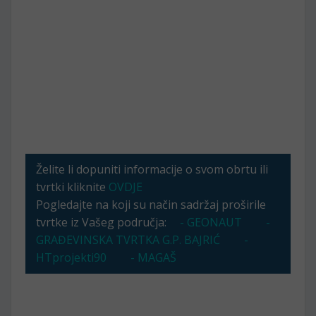
Želite li dopuniti informacije o svom obrtu ili
tvrtki kliknite
OVDJE
Pogledajte na koji su način sadržaj proširile
tvrtke iz Vašeg područja:
- GEONAUT
-
GRAĐEVINSKA TVRTKA G.P. BAJRIĆ
-
HTprojekti90
- MAGAŠ