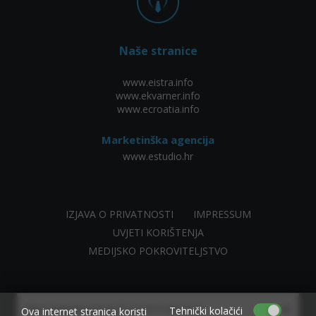
Naše stranice
www.eistra.info
www.ekvarner.info
www.ecroatia.info
Marketinška agencija
www.estudio.hr
IZJAVA O PRIVATNOSTI
IMPRESSUM
UVJETI KORIŠTENJA
MEDIJSKO POKROVITELJSTVO
×
Allow www.ekvarner.info to send web push
Tehnički kolačići
Ova internet stranica koristi