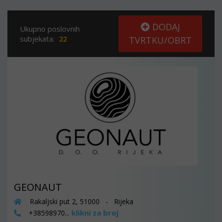
DODAJ
Ukupno poslovnih
subjekata:
22
TVRTKU/OBRT
GEONAUT
Rakaljski put 2, 51000 - Rijeka
klikni za broj
+38598970...