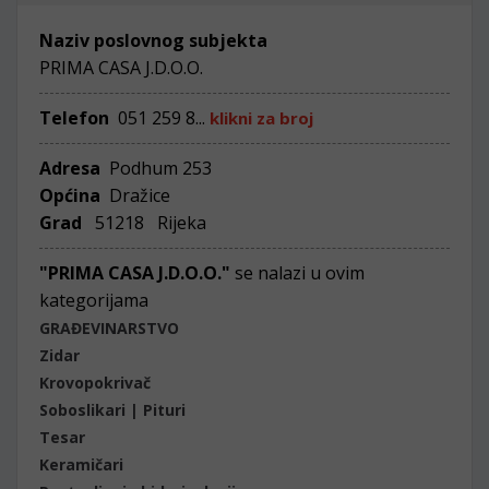
Naziv poslovnog subjekta
PRIMA CASA J.D.O.O.
Telefon
051 259 8...
klikni za broj
Adresa
Podhum 253
Općina
Dražice
Grad
51218 Rijeka
"PRIMA CASA J.D.O.O."
se nalazi u ovim
kategorijama
GRAĐEVINARSTVO
Zidar
Krovopokrivač
Soboslikari | Pituri
Tesar
Keramičari