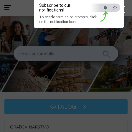
×
Subscribe to our
notifications!
To enable permission prompts, click
ESC
on the notification icon
KATALOG
GRAĐEVINARSTVO