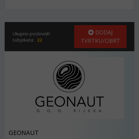
DODAJ
Ukupno poslovnih
subjekata:
22
TVRTKU/OBRT
GEONAUT