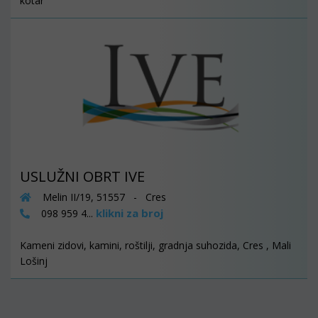
kotar
USLUŽNI OBRT IVE
Melin II/19, 51557 - Cres
klikni za broj
098 959 4...
Kameni zidovi, kamini, roštilji, gradnja suhozida, Cres , Mali
Lošinj