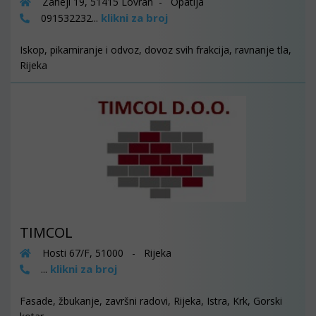
Zaheji 19, 51415 Lovran - Opatija
klikni za broj
091532232...
Iskop, pikamiranje i odvoz, dovoz svih frakcija, ravnanje tla,
Rijeka
TIMCOL
Hosti 67/F, 51000 - Rijeka
klikni za broj
...
Fasade, žbukanje, završni radovi, Rijeka, Istra, Krk, Gorski