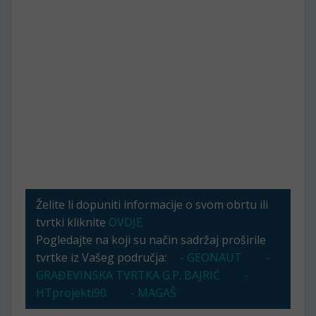
Želite li dopuniti informacije o svom obrtu ili
tvrtki kliknite
OVDJE
Pogledajte na koji su način sadržaj proširile
tvrtke iz Vašeg područja:
- GEONAUT
-
GRAĐEVINSKA TVRTKA G.P. BAJRIĆ
-
HTprojekti90
- MAGAŠ