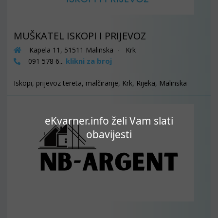
MUŠKATEL ISKOPI I PRIJEVOZ
Kapela 11, 51511 Malinska - Krk
klikni za broj
091 578 6...
Iskopi, prijevoz tereta, malčiranje, Krk, Rijeka, Malinska
eKvarner.info želi Vam slati
obavijesti