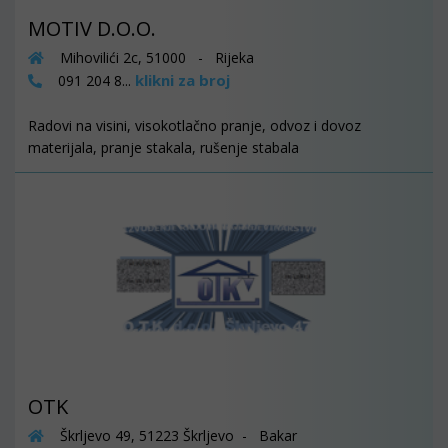
MOTIV D.O.O.
Mihovilići 2c, 51000 - Rijeka
klikni za broj
091 204 8...
Radovi na visini, visokotlačno pranje, odvoz i dovoz
materijala, pranje stakala, rušenje stabala
OTK
Škrljevo 49, 51223 Škrljevo - Bakar