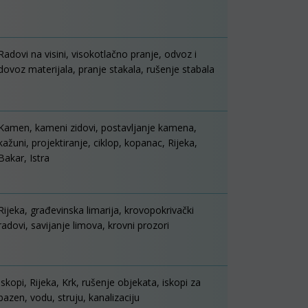
Radovi na visini, visokotlačno pranje, odvoz i
dovoz materijala, pranje stakala, rušenje stabala
Kamen, kameni zidovi, postavljanje kamena,
kažuni, projektiranje, ciklop, kopanac, Rijeka,
Bakar, Istra
Rijeka, građevinska limarija, krovopokrivački
radovi, savijanje limova, krovni prozori
Iskopi, Rijeka, Krk, rušenje objekata, iskopi za
bazen, vodu, struju, kanalizaciju