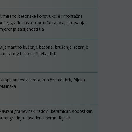
Armirano-betonske konstrukcije i montažne
kuće, građevinsko-obrtnički radovi, ispitivanja i
mjerenja sabijenosti tla
Dijamantno bušenje betona, brušenje, rezanje
armiranog betona, Rijeka, Krk
Iskopi, prijevoz tereta, malčiranje, Krk, Rijeka,
Malinska
Završni građevinski radovi, keramičar, soboslikar,
suha gradnja, fasader, Lovran, Rijeka