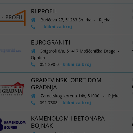
RI PROFIL
Burićeva 27, 51263 Šmirka - Rijeka
klikni za broj
...
EUROGRANITI
Špigaroli 6/a, 51417 Mošćenička Draga -
Opatija
klikni za broj
051 290 0...
GRAĐEVINSKI OBRT DOM
GRADNJA
Zametskog korena 14b, 51000 - Rijeka
klikni za broj
091 7808 ...
KAMENOLOM I BETONARA
BOJNAK