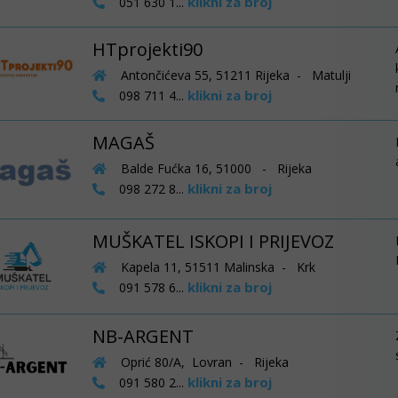
klikni za broj
051 630 1...
HTprojekti90
Antončićeva 55, 51211 Rijeka - Matulji
klikni za broj
098 711 4...
MAGAŠ
Balde Fućka 16, 51000 - Rijeka
klikni za broj
098 272 8...
MUŠKATEL ISKOPI I PRIJEVOZ
Kapela 11, 51511 Malinska - Krk
klikni za broj
091 578 6...
NB-ARGENT
Oprić 80/A, Lovran - Rijeka
klikni za broj
091 580 2...