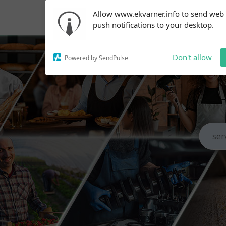
Subscribe to our
Allow www.ekvarner.info to send web
notifications!
push notifications to your desktop.
To enable permission prompts, click
on the notification icon
Don't allow
Powered by SendPulse