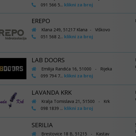
klikni za broj
091 566 5...
EREPO
Klana 249, 51217 Klana - Viškovo
klikni za broj
051 568 2...
LAB DOORS
Emilija Randića 16, 51000 - Rijeka
klikni za broj
099 794 7...
LAVANDA KRK
Kralja Tomislava 21, 51500 - Krk
klikni za broj
098 1839 ...
SERILIA
Brestovice 18 B, 51215 - Kastav