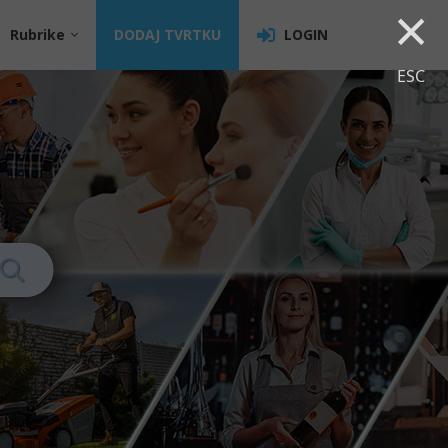
×
Rubrike
DODAJ TVRTKU
LOGIN
ESC