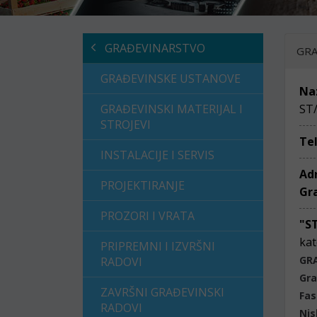
GRAĐEVINARSTVO
GRA
GRAĐEVINSKE USTANOVE
Na
GRAĐEVINSKI MATERIJAL I
ST
STROJEVI
Te
INSTALACIJE I SERVIS
Ad
PROJEKTIRANJE
Gr
PROZORI I VRATA
"S
kat
PRIPREMNI I IZVRŠNI
GR
RADOVI
Gra
ZAVRŠNI GRAĐEVINSKI
Fas
RADOVI
Nis