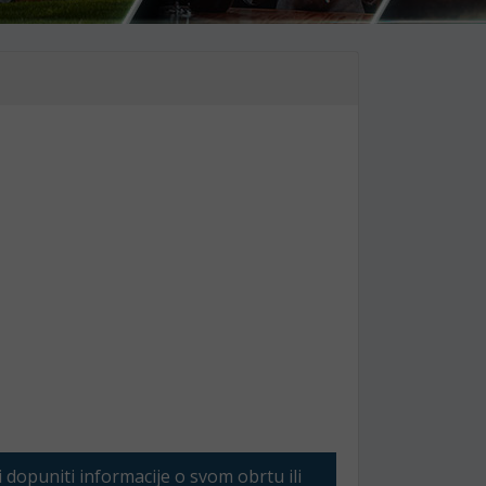
li dopuniti informacije o svom obrtu ili