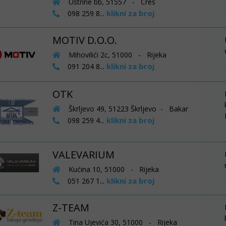
Ustrine bb, 51557 - Cres
klikni za broj
098 259 8...
MOTIV D.O.O.
Mihovilići 2c, 51000 - Rijeka
klikni za broj
091 204 8...
OTK
Škrljevo 49, 51223 Škrljevo - Bakar
klikni za broj
098 259 4...
VALEVARIUM
Kućina 10, 51000 - Rijeka
klikni za broj
051 267 1...
Z-TEAM
Tina Ujevića 30, 51000 - Rijeka