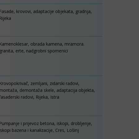
Fasade, krovovi, adaptacije objekata, gradnja,
Rijeka
Kamenoklesar, obrada kamena, mramora.
granita, erte, nadgrobni spomenici
Krovopokrivač, zemljani, zidarski radovi,
montaža, demontaža skele, adaptacija objekta,
fasaderski radovi, Rijeka, Istra
Pumpanje i prijevoz betona, iskopi, drobljenje,
iskopi bazena i kanalizacije, Cres, Lošinj