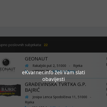
upno poslovnih subjekata:
22
GEONAUT
Rakaljski put 2, 51000 - Rijeka
klikni za broj
+38598970...
eKvarner.info želi Vam slati
obavijesti
GRAĐEVINSKA TVRTKA G.P.
BAJRIĆ
Josipa Lenca Spodolčeva 11, 51000 -
Rijeka