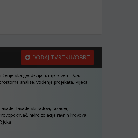
DODAJ TVRTKU/OBRT
Inženjerska geodezija, izmjere zemljišta,
prostorne analize, vođenje projekata, Rijeka
Fasade, fasaderski radovi, fasader,
krovopokrivač, hidroizolacije ravnih krovova,
Rijeka