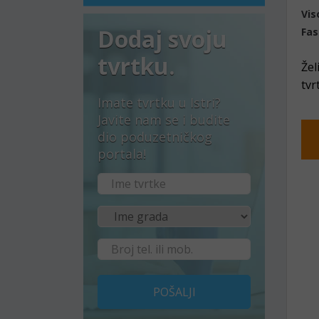
Vis
Dodaj svoju
Fas
tvrtku.
Žel
tvr
Imate tvrtku u Istri?
Javite nam se i budite
dio poduzetničkog
portala!
POŠALJI