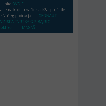
kliknite
OVDJE
jte na koji su način sadržaj proširile
 iz Vašeg područja:
- GEONAUT
-
VINSKA TVRTKA G.P. BAJRIĆ
-
ekti90
- MAGAŠ