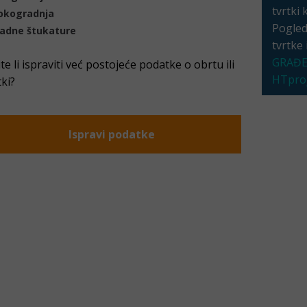
tvrtki 
okogradnja
Pogleda
adne štukature
tvrtke
GRAĐE
ite li ispraviti već postojeće podatke o obrtu ili
HTproj
tki?
Ispravi podatke