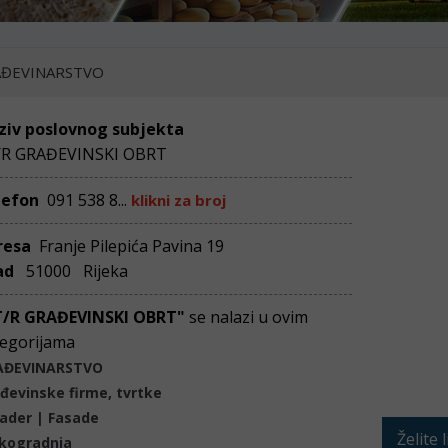
ĐEVINARSTVO
ziv poslovnog subjekta
/R GRAĐEVINSKI OBRT
lefon
091 538 8...
klikni za broj
resa
Franje Pilepića Pavina 19
ad
51000 Rijeka
T/R GRAĐEVINSKI OBRT"
se nalazi u ovim
egorijama
AĐEVINARSTVO
đevinske firme, tvrtke
ader | Fasade
Želite 
kogradnja