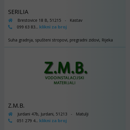
SERILIA
Brestovice 18 B, 51215 - Kastav
klikni za broj
099 63 83...
Suha gradnja, spušteni stropovi, pregradni zidovi, Rijeka
Z.M.B.
Jurdani 47b, Jurdani, 51213 - Matulji
klikni za broj
051 279 4...