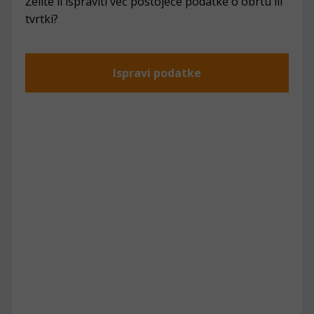
Želite li ispraviti već postojeće podatke o obrtu ili
tvrtki?
Ispravi podatke