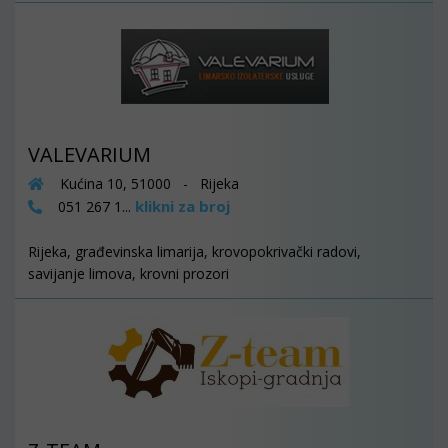
VALEVARIUM
Kućina 10, 51000 - Rijeka
klikni za broj
051 267 1...
Rijeka, građevinska limarija, krovopokrivački radovi,
savijanje limova, krovni prozori