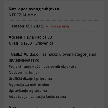
Naziv poslovnog subjekta
NEBEZIAL d.o.o.
Telefon
051 243 5...
klikni za broj
Adresa
Pavla Radića 33
Grad
51260 Crikvenica
"NEBEZIAL d.o.o."
se nalazi u ovim kategorijama
GRAĐEVINARSTVO
Projektiranje kuća i poslovnih objekata
Nadzorni inženjer
Grafički dizajn i priprema
Agencija za nekretnine
Upravljanje zgradama
Adaptacija i sanacija kuće, stana