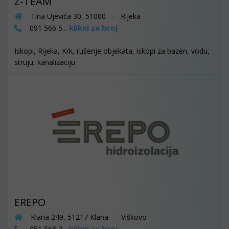
Z-TEAM
Tina Ujevića 30, 51000 - Rijeka
klikni za broj
091 566 5...
Iskopi, Rijeka, Krk, rušenje objekata, iskopi za bazen, vodu,
struju, kanalizaciju
EREPO
Klana 249, 51217 Klana - Viškovo
klikni za broj
051 568 2...