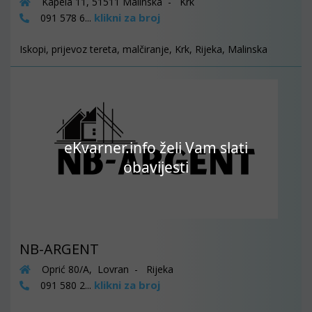
Kapela 11, 51511 Malinska - Krk
klikni za broj
091 578 6...
Iskopi, prijevoz tereta, malčiranje, Krk, Rijeka, Malinska
eKvarner.info želi Vam slati
obavijesti
NB-ARGENT
Oprić 80/A, Lovran - Rijeka
klikni za broj
091 580 2...