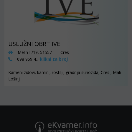
USLUŽNI OBRT IVE
Melin II/19, 51557 - Cres
klikni za broj
098 959 4...
Kameni zidovi, kamini, roštilji, gradnja suhozida, Cres , Mali
Lošinj