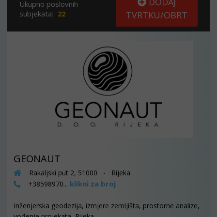
DODAJ
Ukupno poslovnih
subjekata:
22
TVRTKU/OBRT
GEONAUT
Rakaljski put 2, 51000 - Rijeka
klikni za broj
+38598970...
Inženjerska geodezija, izmjere zemljišta, prostorne analize,
vođenje projekata, Rijeka