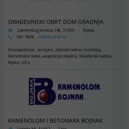
GRAĐEVINSKI OBRT DOM GRADNJA
Zametskog korena 14b, 51000 - Rijeka
klikni za broj
091 7808 ...
Krovopokrivač, zemljani, zidarski radovi, montaža,
demontaža skele, adaptacija objekta, fasaderski radovi,
Rijeka, Istra
KAMENOLOM I BETONARA BOJNAK
Ustrine bb, 51557 - Cres