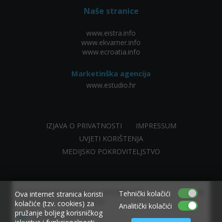
Naše stranice
www.eistra.info
www.ekvarner.info
www.ecroatia.info
Marketinška agencija
www.estudio.hr
IZJAVA O PRIVATNOSTI
IMPRESSUM
UVJETI KORIŠTENJA
MEDIJSKO POKROVITELJSTVO
×
Allow www.ekvarner.info to send web push
Tehnički kolačići
Ova internet stranica koristi
notifications to your desktop.
kolačiće (tzv. cookies) za
Analitički kolačići
pružanje boljeg korisničkog
Powered by SendPulse