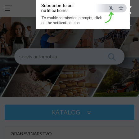
×
Subscribe to our
notifications!
To enable permission prompts, click
ESC
on the notification icon
KATALOG
GRAĐEVINARSTVO