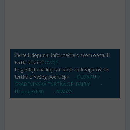
Želite li dopuniti informacije o svom obrtu ili
tvrtki kliknite
OVDJE
Pogledajte na koji su način sadržaj proširile
tvrtke iz Vašeg područja:
- GEONAUT
-
GRAĐEVINSKA TVRTKA G.P. BAJRIĆ
-
HTprojekti90
- MAGAŠ