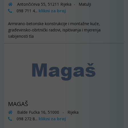
Antončićeva 55, 51211 Rijeka - Matulji
klikni za broj
098 711 4...
Armirano-betonske konstrukcije i montažne kuće,
građevinsko-obrtnički radovi, ispitivanja i mjerenja
sabijenosti tla
MAGAŠ
Balde Fućka 16, 51000 - Rijeka
klikni za broj
098 272 8...