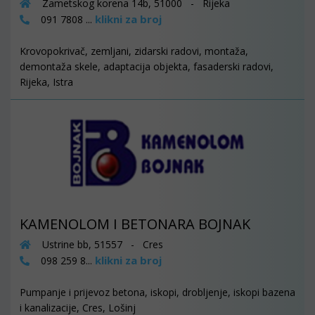
Zametskog korena 14b, 51000 - Rijeka
klikni za broj
091 7808 ...
Krovopokrivač, zemljani, zidarski radovi, montaža,
demontaža skele, adaptacija objekta, fasaderski radovi,
Rijeka, Istra
KAMENOLOM I BETONARA BOJNAK
Ustrine bb, 51557 - Cres
klikni za broj
098 259 8...
Pumpanje i prijevoz betona, iskopi, drobljenje, iskopi bazena
i kanalizacije, Cres, Lošinj