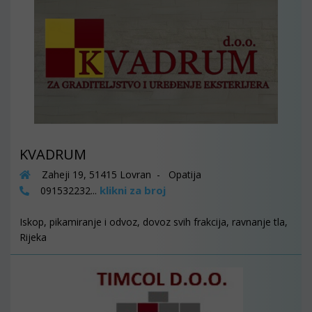
KVADRUM
Zaheji 19, 51415 Lovran - Opatija
klikni za broj
091532232...
Iskop, pikamiranje i odvoz, dovoz svih frakcija, ravnanje tla,
Rijeka