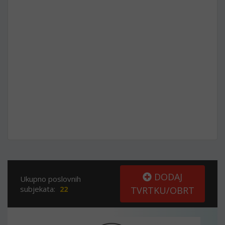
DODAJ
Ukupno poslovnih
subjekata:
22
TVRTKU/OBRT