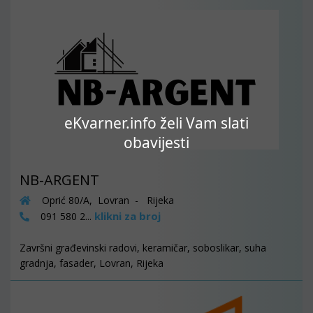
eKvarner.info želi Vam slati
obavijesti
NB-ARGENT
Oprić 80/A, Lovran - Rijeka
klikni za broj
091 580 2...
Završni građevinski radovi, keramičar, soboslikar, suha
gradnja, fasader, Lovran, Rijeka