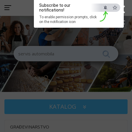
×
Subscribe to our
notifications!
To enable permission prompts, click
ESC
on the notification icon
KATALOG
GRAĐEVINARSTVO