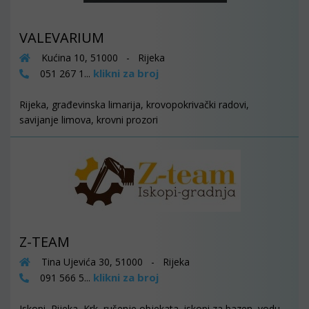
VALEVARIUM
Kućina 10, 51000 - Rijeka
klikni za broj
051 267 1...
Rijeka, građevinska limarija, krovopokrivački radovi,
savijanje limova, krovni prozori
Z-TEAM
Tina Ujevića 30, 51000 - Rijeka
klikni za broj
091 566 5...
Iskopi, Rijeka, Krk, rušenje objekata, iskopi za bazen, vodu,