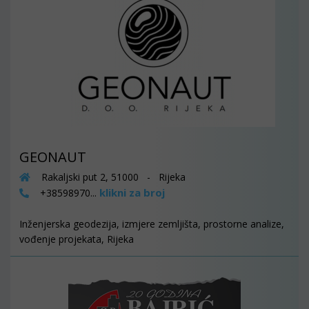
GEONAUT
Rakaljski put 2, 51000 - Rijeka
klikni za broj
+38598970...
Inženjerska geodezija, izmjere zemljišta, prostorne analize,
vođenje projekata, Rijeka