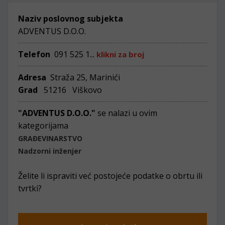
Naziv poslovnog subjekta
ADVENTUS D.O.O.
Telefon
091 525 1...
klikni za broj
Adresa
Straža 25, Marinići
Grad
51216 Viškovo
"ADVENTUS D.O.O."
se nalazi u ovim
kategorijama
GRAĐEVINARSTVO
Nadzorni inženjer
Želite li ispraviti već postojeće podatke o obrtu ili
tvrtki?