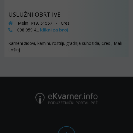
USLUŽNI OBRT IVE
Melin II/19, 51557 - Cres
klikni za broj
098 959 4...
Kameni zidovi, kamini, roštilji, gradnja suhozida, Cres , Mali
Lošinj