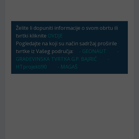
Želite li dopuniti informacije o svom obrtu ili
tvrtki kliknite
OVDJE
Pogledajte na koji su način sadržaj proširile
tvrtke iz Vašeg područja:
- GEONAUT
-
GRAĐEVINSKA TVRTKA G.P. BAJRIĆ
-
HTprojekti90
- MAGAŠ