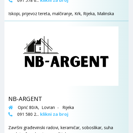
klikni za broj
091 578 6...
Iskopi, prijevoz tereta, malčiranje, Krk, Rijeka, Malinska
NB-ARGENT
Oprić 80/A, Lovran - Rijeka
klikni za broj
091 580 2...
Završni građevinski radovi, keramičar, soboslikar, suha