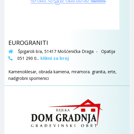
EUROGRANITI
Špigaroli 6/a, 51417 Mošćenička Draga - Opatija
klikni za broj
051 290 0...
Kamenoklesar, obrada kamena, mramora. granita, erte,
nadgrobni spomenici