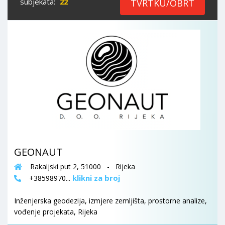
subjekata:
22
TVRTKU/OBRT
GEONAUT
Rakaljski put 2, 51000 - Rijeka
klikni za broj
+38598970...
Inženjerska geodezija, izmjere zemljišta, prostorne analize,
vođenje projekata, Rijeka