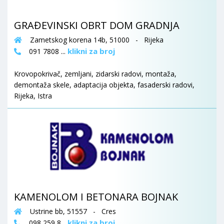
GRAĐEVINSKI OBRT DOM GRADNJA
Zametskog korena 14b, 51000 - Rijeka
klikni za broj
091 7808 ...
Krovopokrivač, zemljani, zidarski radovi, montaža,
demontaža skele, adaptacija objekta, fasaderski radovi,
Rijeka, Istra
KAMENOLOM I BETONARA BOJNAK
Ustrine bb, 51557 - Cres
klikni za broj
098 259 8...