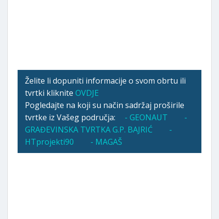
Želite li dopuniti informacije o svom obrtu ili
tvrtki kliknite
OVDJE
Pogledajte na koji su način sadržaj proširile
tvrtke iz Vašeg područja:
- GEONAUT
-
GRAĐEVINSKA TVRTKA G.P. BAJRIĆ
-
HTprojekti90
- MAGAŠ