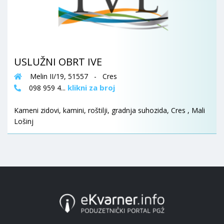
USLUŽNI OBRT IVE
Melin II/19, 51557 - Cres
klikni za broj
098 959 4...
Kameni zidovi, kamini, roštilji, gradnja suhozida, Cres , Mali
Lošinj