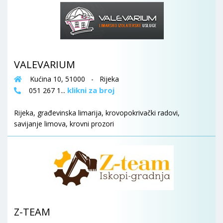
VALEVARIUM
Kućina 10, 51000 - Rijeka
klikni za broj
051 267 1...
Rijeka, građevinska limarija, krovopokrivački radovi,
savijanje limova, krovni prozori
Z-TEAM