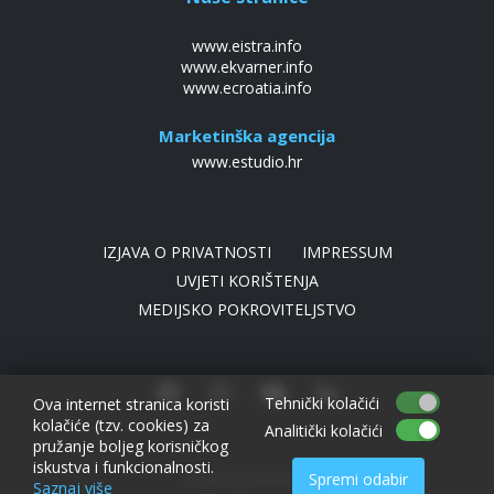
www.eistra.info
www.ekvarner.info
www.ecroatia.info
Marketinška agencija
www.estudio.hr
IZJAVA O PRIVATNOSTI
IMPRESSUM
UVJETI KORIŠTENJA
MEDIJSKO POKROVITELJSTVO
Tehnički kolačići
Ova internet stranica koristi
kolačiće (tzv. cookies) za
Analitički kolačići
pružanje boljeg korisničkog
iskustva i funkcionalnosti.
Spremi odabir
made by NIVAGO
Saznaj više