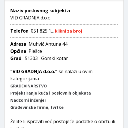
Naziv poslovnog subjekta
VID GRADNJA d.o.o.
Telefon
051 825 1...
klikni za broj
Adresa
Muhvić Antuna 44
Općina
Plešce
Grad
51303 Gorski kotar
"VID GRADNJA d.o.o."
se nalazi u ovim
kategorijama
GRAĐEVINARSTVO
Projektiranje kuća i poslovnih objekata
Nadzorni inženjer
Građevinske firme, tvrtke
Želite li ispraviti već postojeće podatke o obrtu ili