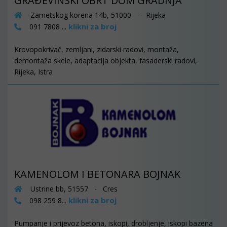
GRAĐEVINSKI OBRT DOM GRADNJA
Zametskog korena 14b, 51000 - Rijeka
klikni za broj
091 7808 ...
Krovopokrivač, zemljani, zidarski radovi, montaža,
demontaža skele, adaptacija objekta, fasaderski radovi,
Rijeka, Istra
KAMENOLOM I BETONARA BOJNAK
Ustrine bb, 51557 - Cres
klikni za broj
098 259 8...
Pumpanje i prijevoz betona, iskopi, drobljenje, iskopi bazena