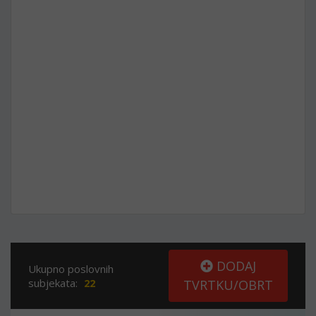
DODAJ
Ukupno poslovnih
subjekata:
22
TVRTKU/OBRT