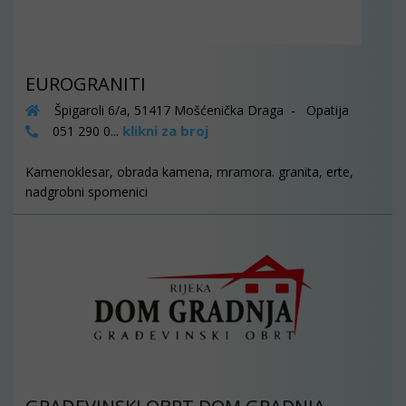
EUROGRANITI
Špigaroli 6/a, 51417 Mošćenička Draga - Opatija
klikni za broj
051 290 0...
Kamenoklesar, obrada kamena, mramora. granita, erte,
nadgrobni spomenici