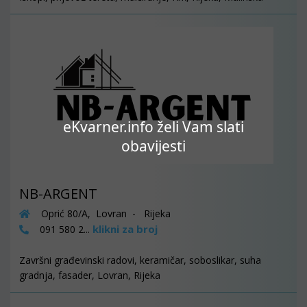
eKvarner.info želi Vam slati
obavijesti
NB-ARGENT
Oprić 80/A, Lovran - Rijeka
klikni za broj
091 580 2...
Završni građevinski radovi, keramičar, soboslikar, suha
gradnja, fasader, Lovran, Rijeka