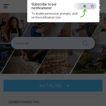
×
Subscribe to our
notifications!
To enable permission prompts, click
ESC
on the notification icon
KATALOG
GRAĐEVINARSTVO