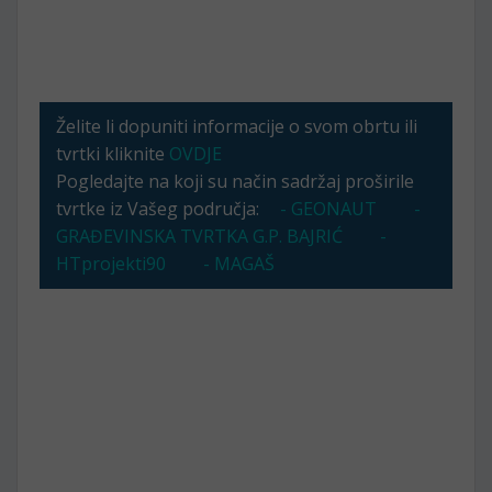
Želite li dopuniti informacije o svom obrtu ili
tvrtki kliknite
OVDJE
Pogledajte na koji su način sadržaj proširile
tvrtke iz Vašeg područja:
- GEONAUT
-
GRAĐEVINSKA TVRTKA G.P. BAJRIĆ
-
HTprojekti90
- MAGAŠ