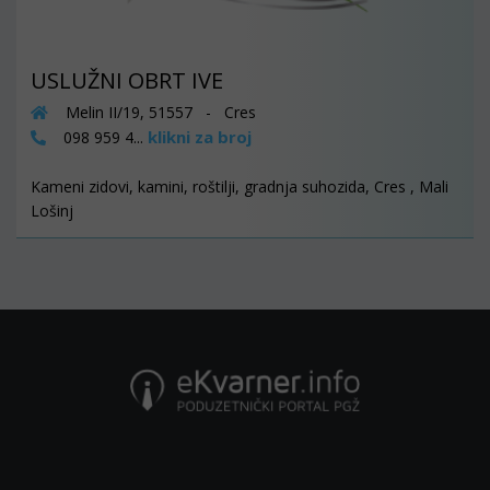
USLUŽNI OBRT IVE
Melin II/19, 51557 - Cres
klikni za broj
098 959 4...
Kameni zidovi, kamini, roštilji, gradnja suhozida, Cres , Mali
Lošinj