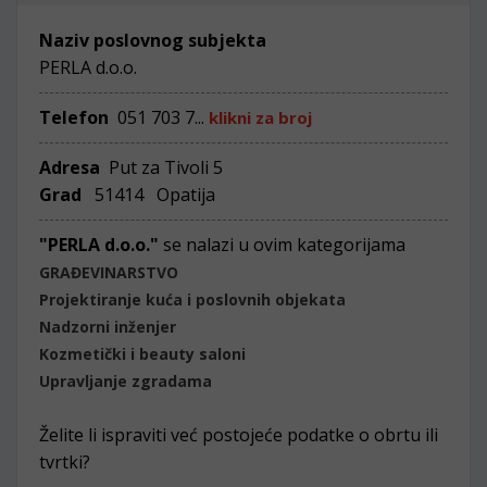
Naziv poslovnog subjekta
PERLA d.o.o.
Telefon
051 703 7...
klikni za broj
Adresa
Put za Tivoli 5
Grad
51414 Opatija
"PERLA d.o.o."
se nalazi u ovim kategorijama
GRAĐEVINARSTVO
Projektiranje kuća i poslovnih objekata
Nadzorni inženjer
Kozmetički i beauty saloni
Upravljanje zgradama
Želite li ispraviti već postojeće podatke o obrtu ili
tvrtki?