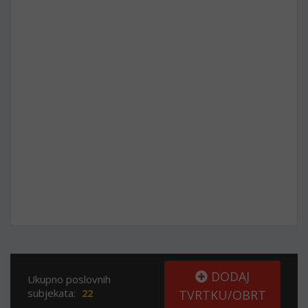
DODAJ
Ukupno poslovnih
subjekata:
22
TVRTKU/OBRT