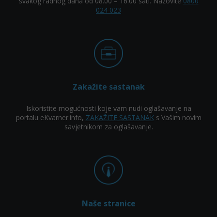
svakog radnog dana od 08.00 – 16.00 sati. Nazovite
0800
024 023
Zakažite sastanak
Iskoristite mogućnosti koje vam nudi oglašavanje na
portalu eKvarner.info,
ZAKAŽITE SASTANAK
s Vašim novim
savjetnikom za oglašavanje.
Naše stranice