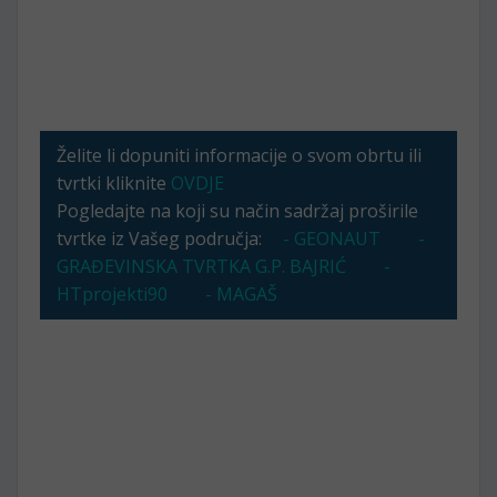
Želite li dopuniti informacije o svom obrtu ili
tvrtki kliknite
OVDJE
Pogledajte na koji su način sadržaj proširile
tvrtke iz Vašeg područja:
- GEONAUT
-
GRAĐEVINSKA TVRTKA G.P. BAJRIĆ
-
HTprojekti90
- MAGAŠ