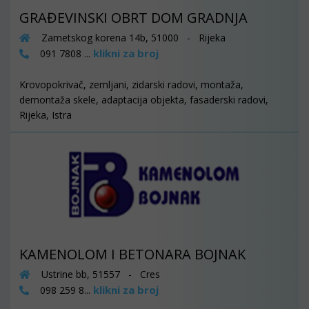
GRAĐEVINSKI OBRT DOM GRADNJA
Zametskog korena 14b, 51000 - Rijeka
klikni za broj
091 7808 ...
Krovopokrivač, zemljani, zidarski radovi, montaža,
demontaža skele, adaptacija objekta, fasaderski radovi,
Rijeka, Istra
KAMENOLOM I BETONARA BOJNAK
Ustrine bb, 51557 - Cres
klikni za broj
098 259 8...