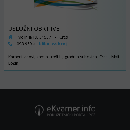
USLUŽNI OBRT IVE
Melin II/19, 51557 - Cres
klikni za broj
098 959 4...
Kameni zidovi, kamini, roštilji, gradnja suhozida, Cres , Mali
Lošinj