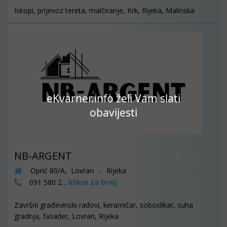
Iskopi, prijevoz tereta, malčiranje, Krk, Rijeka, Malinska
eKvarner.info želi Vam slati
obavijesti
NB-ARGENT
Oprić 80/A, Lovran - Rijeka
klikni za broj
091 580 2...
Završni građevinski radovi, keramičar, soboslikar, suha
gradnja, fasader, Lovran, Rijeka