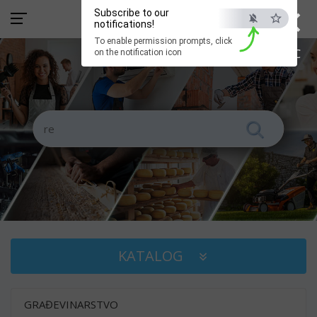
×
Subscribe to our
notifications!
To enable permission prompts, click
ESC
on the notification icon
KATALOG
GRAĐEVINARSTVO