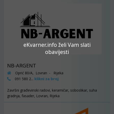
eKvarner.info želi Vam slati
obavijesti
NB-ARGENT
Oprić 80/A, Lovran - Rijeka
klikni za broj
091 580 2...
Završni građevinski radovi, keramičar, soboslikar, suha
gradnja, fasader, Lovran, Rijeka