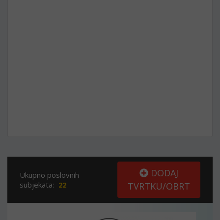
DODAJ
Ukupno poslovnih
subjekata:
22
TVRTKU/OBRT