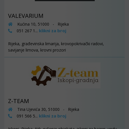
VALEVARIUM
Kućina 10, 51000 - Rijeka
klikni za broj
051 267 1...
Rijeka, građevinska limarija, krovopokrivački radovi,
savijanje limova, krovni prozori
Z-TEAM
Tina Ujevića 30, 51000 - Rijeka
klikni za broj
091 566 5...
Iskopi, Rijeka, Krk, rušenje objekata, iskopi za bazen, vodu,