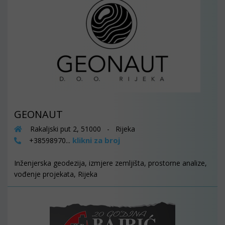
GEONAUT
Rakaljski put 2, 51000 - Rijeka
klikni za broj
+38598970...
Inženjerska geodezija, izmjere zemljišta, prostorne analize,
vođenje projekata, Rijeka