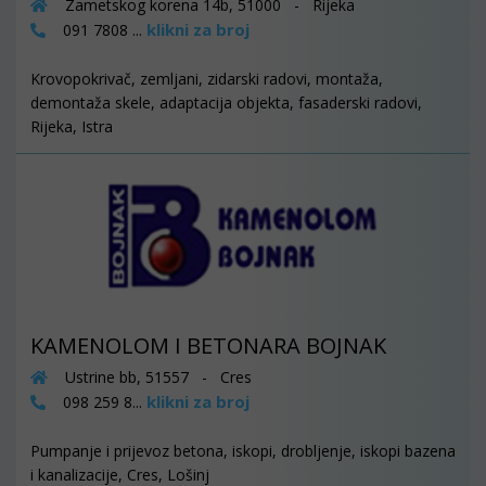
Zametskog korena 14b, 51000 - Rijeka
klikni za broj
091 7808 ...
Krovopokrivač, zemljani, zidarski radovi, montaža,
demontaža skele, adaptacija objekta, fasaderski radovi,
Rijeka, Istra
KAMENOLOM I BETONARA BOJNAK
Ustrine bb, 51557 - Cres
klikni za broj
098 259 8...
Pumpanje i prijevoz betona, iskopi, drobljenje, iskopi bazena
i kanalizacije, Cres, Lošinj