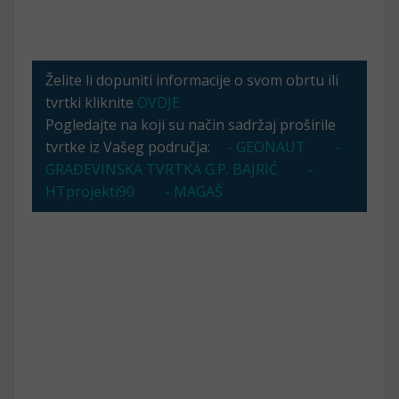
Želite li dopuniti informacije o svom obrtu ili
tvrtki kliknite
OVDJE
Pogledajte na koji su način sadržaj proširile
tvrtke iz Vašeg područja:
- GEONAUT
-
GRAĐEVINSKA TVRTKA G.P. BAJRIĆ
-
HTprojekti90
- MAGAŠ