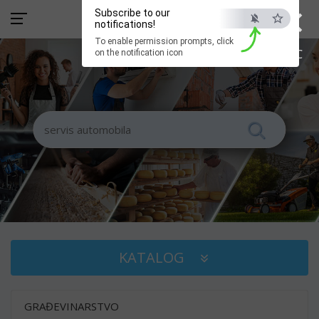
×
Subscribe to our
notifications!
To enable permission prompts, click
ESC
on the notification icon
KATALOG
GRAĐEVINARSTVO