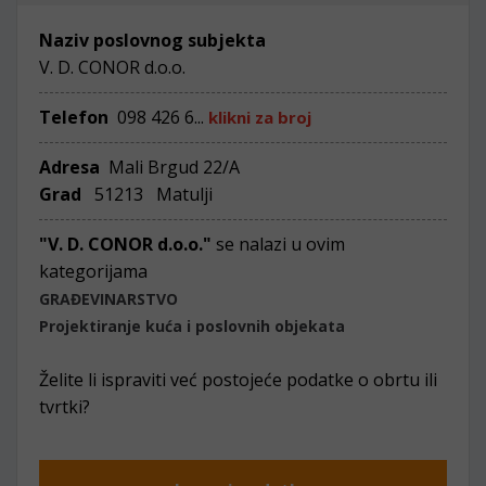
Naziv poslovnog subjekta
V. D. CONOR d.o.o.
Telefon
098 426 6...
klikni za broj
Adresa
Mali Brgud 22/A
Grad
51213 Matulji
"V. D. CONOR d.o.o."
se nalazi u ovim
kategorijama
GRAĐEVINARSTVO
Projektiranje kuća i poslovnih objekata
Želite li ispraviti već postojeće podatke o obrtu ili
tvrtki?