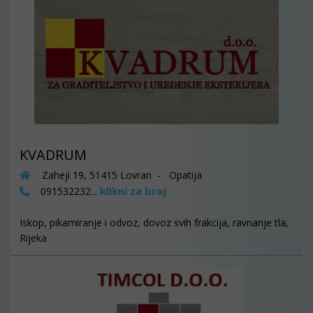
KVADRUM
Zaheji 19, 51415 Lovran - Opatija
klikni za broj
091532232...
Iskop, pikamiranje i odvoz, dovoz svih frakcija, ravnanje tla,
Rijeka