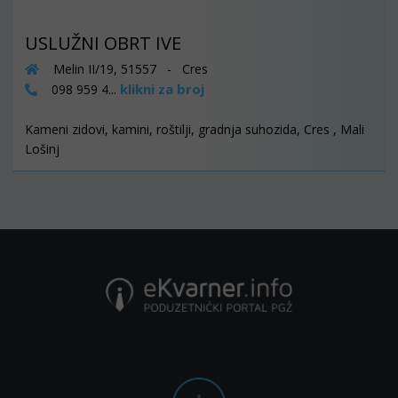
USLUŽNI OBRT IVE
Melin II/19, 51557 - Cres
klikni za broj
098 959 4...
Kameni zidovi, kamini, roštilji, gradnja suhozida, Cres , Mali
Lošinj