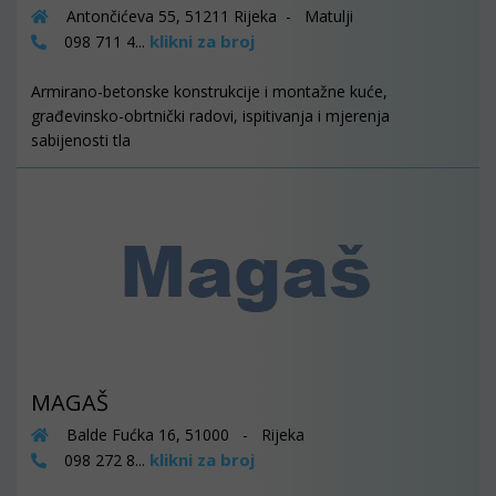
Antončićeva 55, 51211 Rijeka - Matulji
klikni za broj
098 711 4...
Armirano-betonske konstrukcije i montažne kuće,
građevinsko-obrtnički radovi, ispitivanja i mjerenja
sabijenosti tla
MAGAŠ
Balde Fućka 16, 51000 - Rijeka
klikni za broj
098 272 8...