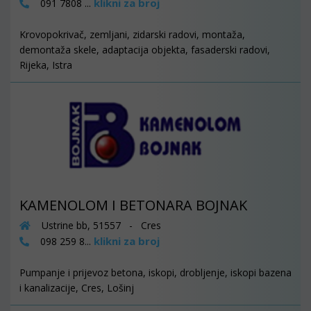
klikni za broj
091 7808 ...
Krovopokrivač, zemljani, zidarski radovi, montaža,
demontaža skele, adaptacija objekta, fasaderski radovi,
Rijeka, Istra
KAMENOLOM I BETONARA BOJNAK
Ustrine bb, 51557 - Cres
klikni za broj
098 259 8...
Pumpanje i prijevoz betona, iskopi, drobljenje, iskopi bazena
i kanalizacije, Cres, Lošinj