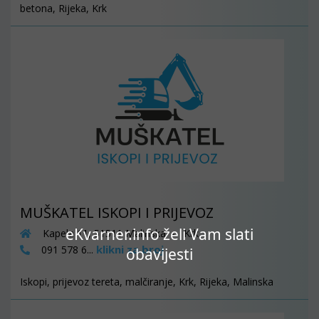
betona, Rijeka, Krk
MUŠKATEL ISKOPI I PRIJEVOZ
eKvarner.info želi Vam slati
Kapela 11, 51511 Malinska - Krk
klikni za broj
091 578 6...
obavijesti
Iskopi, prijevoz tereta, malčiranje, Krk, Rijeka, Malinska