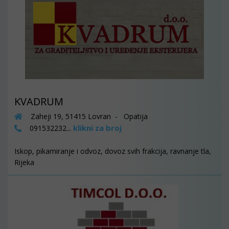
KVADRUM
Zaheji 19, 51415 Lovran - Opatija
klikni za broj
091532232...
Iskop, pikamiranje i odvoz, dovoz svih frakcija, ravnanje tla,
Rijeka