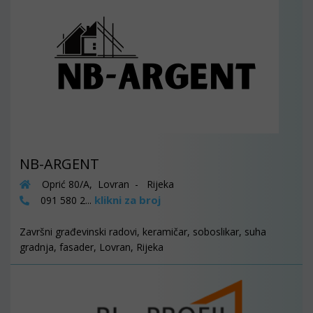
NB-ARGENT
Oprić 80/A, Lovran - Rijeka
klikni za broj
091 580 2...
Završni građevinski radovi, keramičar, soboslikar, suha
gradnja, fasader, Lovran, Rijeka