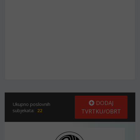
DODAJ
Ukupno poslovnih
subjekata:
22
TVRTKU/OBRT