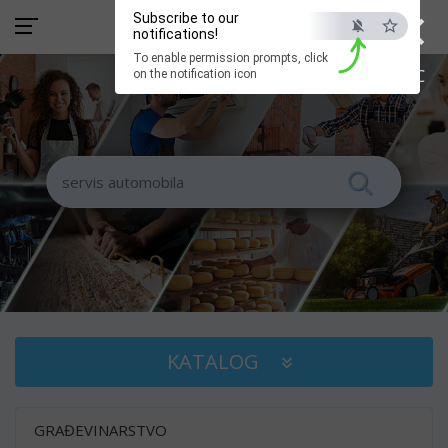
×
Subscribe to our
notifications!
To enable permission prompts, click
ESC
on the notification icon
KATALOG
GRAĐEVINARSTVO