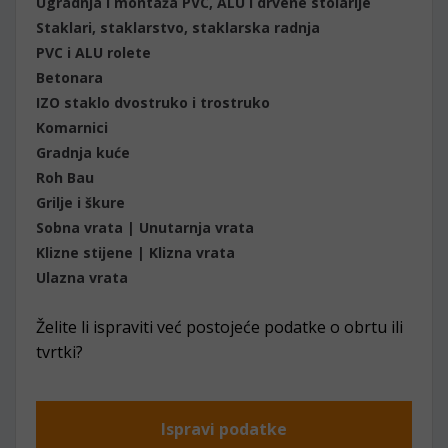
Ugradnja i montaža PVC, ALU i drvene stolarije
Staklari, staklarstvo, staklarska radnja
PVC i ALU rolete
Betonara
IZO staklo dvostruko i trostruko
Komarnici
Gradnja kuće
Roh Bau
Grilje i škure
Sobna vrata | Unutarnja vrata
Klizne stijene | Klizna vrata
Ulazna vrata
Želite li ispraviti već postojeće podatke o obrtu ili
tvrtki?
Ispravi podatke