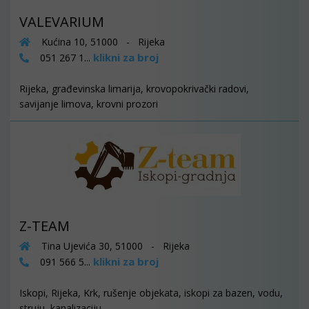
VALEVARIUM
Kućina 10, 51000 - Rijeka
klikni za broj
051 267 1...
Rijeka, građevinska limarija, krovopokrivački radovi,
savijanje limova, krovni prozori
Z-TEAM
Tina Ujevića 30, 51000 - Rijeka
klikni za broj
091 566 5...
Iskopi, Rijeka, Krk, rušenje objekata, iskopi za bazen, vodu,
struju, kanalizaciju