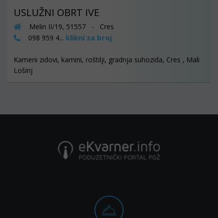
USLUŽNI OBRT IVE
Melin II/19, 51557 - Cres
klikni za broj
098 959 4...
Kameni zidovi, kamini, roštilji, gradnja suhozida, Cres , Mali
Lošinj