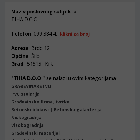
Naziv poslovnog subjekta
TIHA D.O.O.
Telefon
099 384 4...
klikni za broj
Adresa
Brdo 12
Općina
Šilo
Grad
51515 Krk
"TIHA D.O.O."
se nalazi u ovim kategorijama
GRAĐEVINARSTVO
PVC stolarija
Građevinske firme, tvrtke
Betonski blokovi | Betonska galanterija
Niskogradnja
Visokogradnja
Građevinski materijal