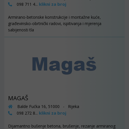
klikni za broj
098 711 4...
Armirano-betonske konstrukcije i montažne kuće,
građevinsko-obrtnički radovi, ispitivanja i mjerenja
sabijenosti tla
MAGAŠ
Balde Fućka 16, 51000 - Rijeka
klikni za broj
098 272 8...
Dijamantno bušenje betona, brušenje, rezanje armiranog