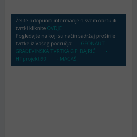
Želite li dopuniti informacije o svom obrtu ili
tvrtki kliknite
OVDJE
Pogledajte na koji su način sadržaj proširile
tvrtke iz Vašeg područja:
- GEONAUT
-
GRAĐEVINSKA TVRTKA G.P. BAJRIĆ
-
HTprojekti90
- MAGAŠ