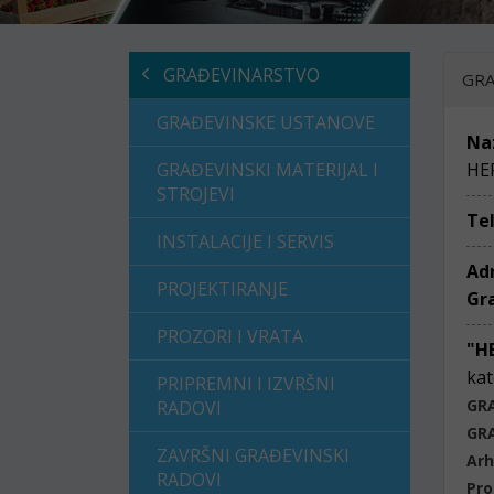
GRAĐEVINARSTVO
GRA
GRAĐEVINSKE USTANOVE
Na
GRAĐEVINSKI MATERIJAL I
HE
STROJEVI
Te
INSTALACIJE I SERVIS
Ad
PROJEKTIRANJE
Gr
PROZORI I VRATA
"H
kat
PRIPREMNI I IZVRŠNI
GR
RADOVI
GR
ZAVRŠNI GRAĐEVINSKI
Arh
RADOVI
Pro