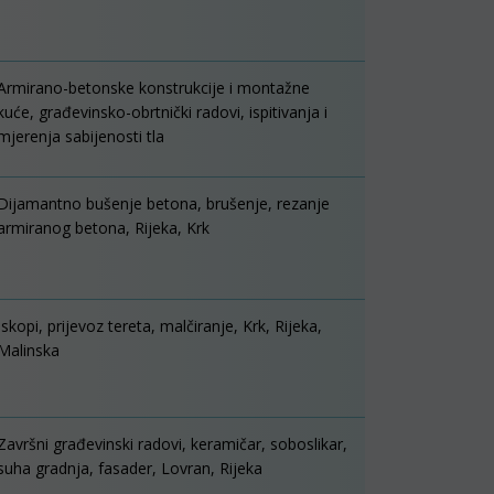
Armirano-betonske konstrukcije i montažne
kuće, građevinsko-obrtnički radovi, ispitivanja i
mjerenja sabijenosti tla
Dijamantno bušenje betona, brušenje, rezanje
armiranog betona, Rijeka, Krk
Iskopi, prijevoz tereta, malčiranje, Krk, Rijeka,
Malinska
Završni građevinski radovi, keramičar, soboslikar,
suha gradnja, fasader, Lovran, Rijeka