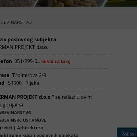
ĐEVINARSTVO
ziv poslovnog subjekta
RMAN PROJEKT d.o.o.
lefon
051/299-0...
klikni za broj
resa
Trpimirova 2/9
ad
51000 Rijeka
ERMAN PROJEKT d.o.o."
se nalazi u ovim
egorijama
AĐEVINARSTVO
AĐEVINSKE USTANOVE
itekti | Arhitektura
Želite 
jektiranje kuća i poslovnih objekata