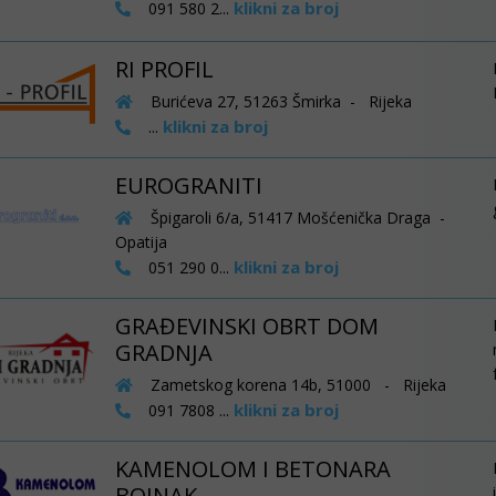
klikni za broj
091 580 2...
RI PROFIL
Burićeva 27, 51263 Šmirka - Rijeka
klikni za broj
...
EUROGRANITI
Špigaroli 6/a, 51417 Mošćenička Draga -
Opatija
klikni za broj
051 290 0...
GRAĐEVINSKI OBRT DOM
GRADNJA
Zametskog korena 14b, 51000 - Rijeka
klikni za broj
091 7808 ...
KAMENOLOM I BETONARA
BOJNAK