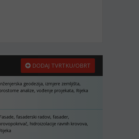
DODAJ TVRTKU/OBRT
Inženjerska geodezija, izmjere zemljišta,
prostorne analize, vođenje projekata, Rijeka
Fasade, fasaderski radovi, fasader,
krovopokrivač, hidroizolacije ravnih krovova,
Rijeka