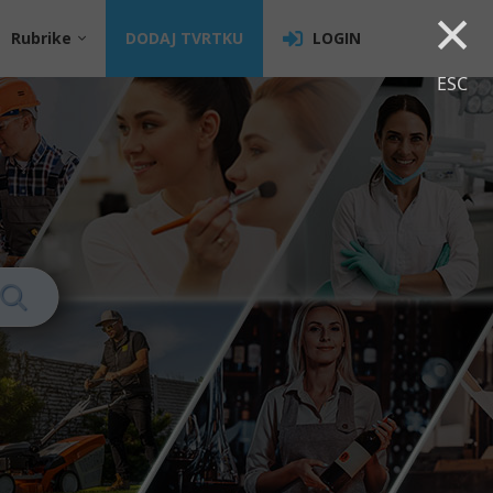
×
Rubrike
DODAJ TVRTKU
LOGIN
ESC