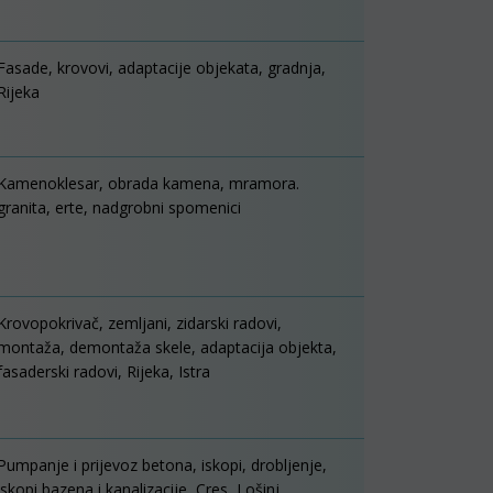
Fasade, krovovi, adaptacije objekata, gradnja,
Rijeka
Kamenoklesar, obrada kamena, mramora.
granita, erte, nadgrobni spomenici
Krovopokrivač, zemljani, zidarski radovi,
montaža, demontaža skele, adaptacija objekta,
fasaderski radovi, Rijeka, Istra
Pumpanje i prijevoz betona, iskopi, drobljenje,
iskopi bazena i kanalizacije, Cres, Lošinj