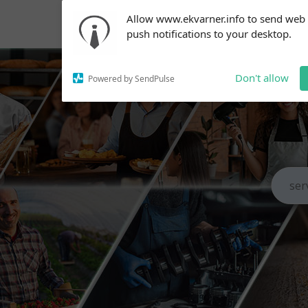
Subscribe to our
Allow www.ekvarner.info to send web
notifications!
push notifications to your desktop.
To enable permission prompts, click
on the notification icon
Don't allow
Powered by SendPulse