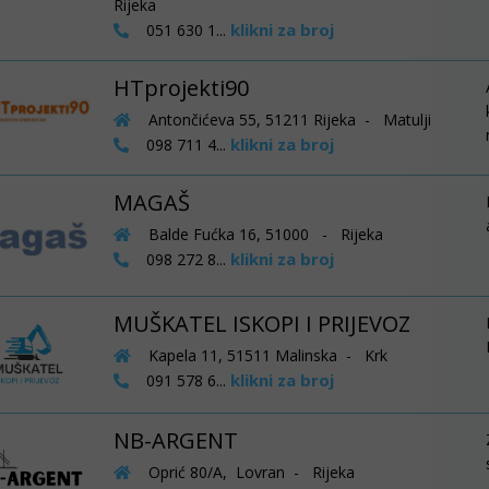
Rijeka
klikni za broj
051 630 1...
HTprojekti90
Antončićeva 55, 51211 Rijeka - Matulji
klikni za broj
098 711 4...
MAGAŠ
Balde Fućka 16, 51000 - Rijeka
klikni za broj
098 272 8...
MUŠKATEL ISKOPI I PRIJEVOZ
Kapela 11, 51511 Malinska - Krk
klikni za broj
091 578 6...
NB-ARGENT
Oprić 80/A, Lovran - Rijeka