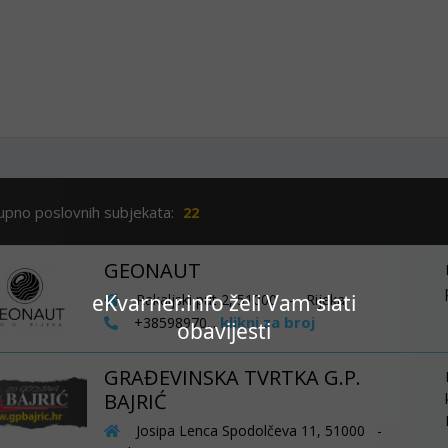
upno poslovnih subjekata:
22
GEONAUT
eKvarner.info želi Vam slati
Rakaljski put 2, 51000 - Rijeka
klikni za broj
+38598970...
obavijesti
GRAĐEVINSKA TVRTKA G.P.
BAJRIĆ
Josipa Lenca Spodolčeva 11, 51000 -