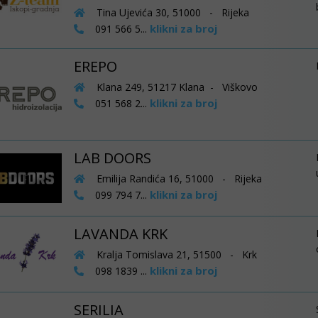
Tina Ujevića 30, 51000 - Rijeka
klikni za broj
091 566 5...
EREPO
Klana 249, 51217 Klana - Viškovo
klikni za broj
051 568 2...
LAB DOORS
Emilija Randića 16, 51000 - Rijeka
klikni za broj
099 794 7...
LAVANDA KRK
Kralja Tomislava 21, 51500 - Krk
klikni za broj
098 1839 ...
SERILIA