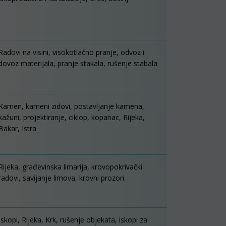
Radovi na visini, visokotlačno pranje, odvoz i
dovoz materijala, pranje stakala, rušenje stabala
Kamen, kameni zidovi, postavljanje kamena,
kažuni, projektiranje, ciklop, kopanac, Rijeka,
Bakar, Istra
Rijeka, građevinska limarija, krovopokrivački
radovi, savijanje limova, krovni prozori
Iskopi, Rijeka, Krk, rušenje objekata, iskopi za