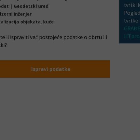
tvrtki 
det | Geodetski ured
Pogleda
zorni inženjer
tvrtke
alizacija objekata, kuće
GRAĐE
HTproj
ite li ispraviti već postojeće podatke o obrtu ili
tki?
Ispravi podatke