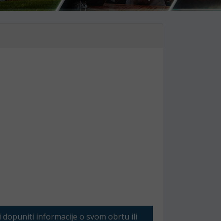
li dopuniti informacije o svom obrtu ili