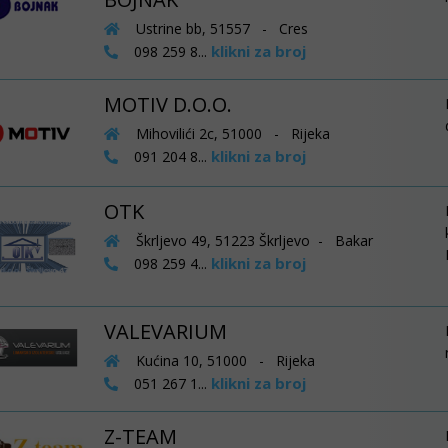
Ustrine bb, 51557 - Cres
klikni za broj
098 259 8...
MOTIV D.O.O.
Mihovilići 2c, 51000 - Rijeka
klikni za broj
091 204 8...
OTK
Škrljevo 49, 51223 Škrljevo - Bakar
klikni za broj
098 259 4...
VALEVARIUM
Kućina 10, 51000 - Rijeka
klikni za broj
051 267 1...
Z-TEAM