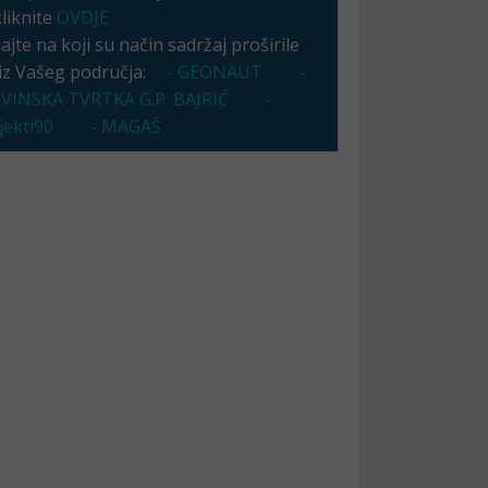
kliknite
OVDJE
jte na koji su način sadržaj proširile
 iz Vašeg područja:
- GEONAUT
-
VINSKA TVRTKA G.P. BAJRIĆ
-
ekti90
- MAGAŠ