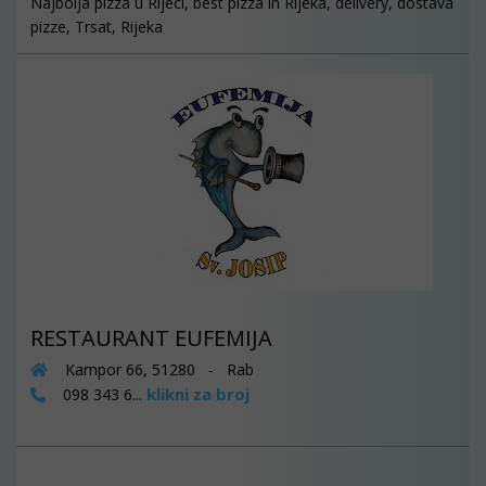
Najbolja pizza u Rijeci, best pizza in Rijeka, delivery, dostava
pizze, Trsat, Rijeka
RESTAURANT EUFEMIJA
Kampor 66, 51280 - Rab
klikni za broj
098 343 6...