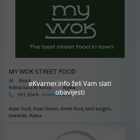
MY WOK STREET FOOD
Riva 6
eKvarner.info želi Vam slati
Robna kuća RI Korzo, - Rijeka
obavijesti
klikni za broj
051 324 6...
Asian food, Asian fusion, street food, best burgers,
marende, Rijeka