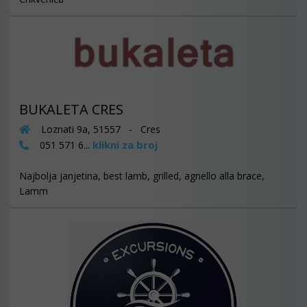
BUKALETA CRES
Loznati 9a, 51557 - Cres
klikni za broj
051 571 6...
Najbolja janjetina, best lamb, grilled, agnello alla brace,
Lamm