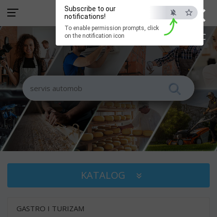
×
Subscribe to our
notifications!
To enable permission prompts, click
ESC
on the notification icon
KATALOG
GASTRO I TURIZAM