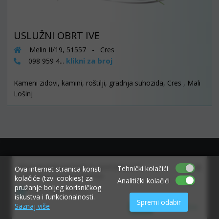
USLUŽNI OBRT IVE
Melin II/19, 51557 - Cres
klikni za broj
098 959 4...
Kameni zidovi, kamini, roštilji, gradnja suhozida, Cres , Mali
Lošinj
×
Allow www.ekvarner.info to send web push
Tehnički kolačići
Ova internet stranica koristi
notifications to your desktop.
kolačiće (tzv. cookies) za
Analitički kolačići
pružanje boljeg korisničkog
Powered by SendPulse
iskustva i funkcionalnosti.
Spremi odabir
Saznaj više
Allow
Don't allow