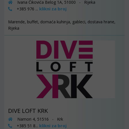
Ivana Ćikovića Belog 1A, 51000 - Rijeka
klikni za broj
+385 976 ...
Marende, buffet, domaća kuhinja, gableci, dostava hrane,
Rijeka
DIVE LOFT KRK
Namori 4, 51516 - Krk
klikni za broj
+385 51 8...