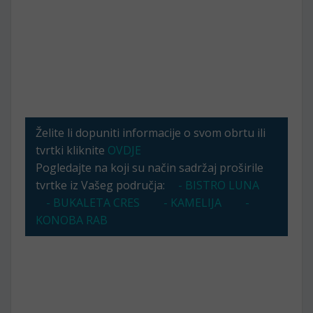
Želite li dopuniti informacije o svom obrtu ili
tvrtki kliknite
OVDJE
Pogledajte na koji su način sadržaj proširile
tvrtke iz Vašeg područja:
- BISTRO LUNA
- BUKALETA CRES
- KAMELIJA
-
KONOBA RAB