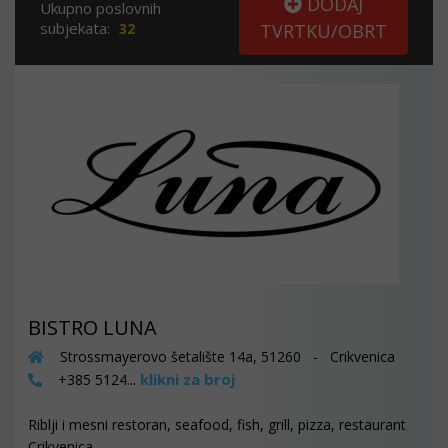
DODAJ
Ukupno poslovnih
subjekata:
32
TVRTKU/OBRT
BISTRO LUNA
Strossmayerovo šetalište 14a, 51260 - Crikvenica
klikni za broj
+385 5124...
Riblji i mesni restoran, seafood, fish, grill, pizza, restaurant
Crikvenica