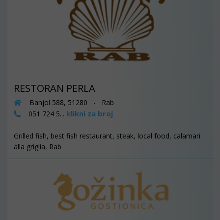
RESTORAN PERLA
Banjol 588, 51280 - Rab
klikni za broj
051 724 5...
Grilled fish, best fish restaurant, steak, local food, calamari
alla griglia, Rab