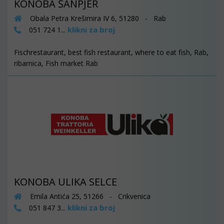
KONOBA ŠANPJER
Obala Petra Krešimira IV 6, 51280 - Rab
klikni za broj
051 724 1...
Fischrestaurant, best fish restaurant, where to eat fish, Rab,
ribarnica, Fish market Rab
KONOBA ULIKA SELCE
Emila Antića 25, 51266 - Crikvenica
klikni za broj
051 847 3...