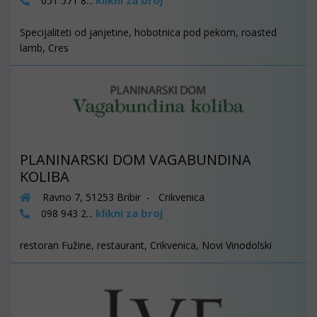
klikni za broj
051 571 8...
Specijaliteti od janjetine, hobotnica pod pekom, roasted
lamb, Cres
PLANINARSKI DOM VAGABUNDINA
KOLIBA
Ravno 7, 51253 Bribir - Crikvenica
klikni za broj
098 943 2...
restoran Fužine, restaurant, Crikvenica, Novi Vinodolski