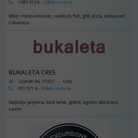
klikni za broj
+385 5124...
Riblji i mesni restoran, seafood, fish, grill, pizza, restaurant
Crikvenica
BUKALETA CRES
Loznati 9a, 51557 - Cres
klikni za broj
051 571 6...
Najbolja janjetina, best lamb, grilled, agnello alla brace,
Lamm