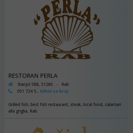
RESTORAN PERLA
Banjol 588, 51280 - Rab
klikni za broj
051 724 5...
Grilled fish, best fish restaurant, steak, local food, calamari
alla griglia, Rab