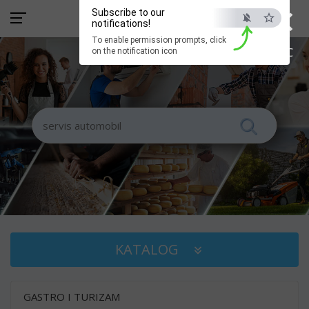
×
Subscribe to our
notifications!
To enable permission prompts, click
ESC
on the notification icon
KATALOG
GASTRO I TURIZAM