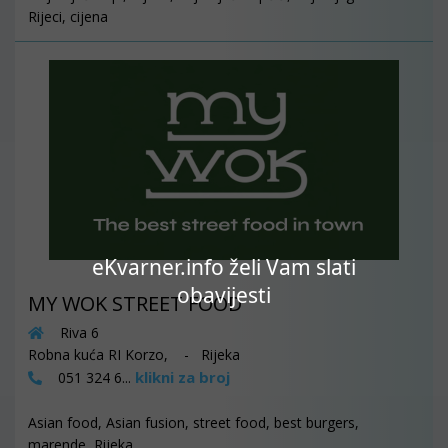
Rijeci, cijena
eKvarner.info želi Vam slati
obavijesti
MY WOK STREET FOOD
Riva 6
Robna kuća RI Korzo, - Rijeka
klikni za broj
051 324 6...
Asian food, Asian fusion, street food, best burgers,
marende, Rijeka