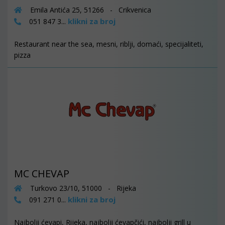
Emila Antića 25, 51266 - Crikvenica
klikni za broj
051 847 3...
Restaurant near the sea, mesni, riblji, domaći, specijaliteti,
pizza
MC CHEVAP
Turkovo 23/10, 51000 - Rijeka
klikni za broj
091 271 0...
Najbolji ćevapi, Rijeka, najbolji ćevapčići, najbolji grill u