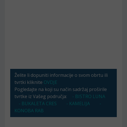
Želite li dopuniti informacije o svom obrtu ili
tvrtki kliknite
OVDJE
Pogledajte na koji su način sadržaj proširile
tvrtke iz Vašeg područja:
- BISTRO LUNA
- BUKALETA CRES
- KAMELIJA
-
KONOBA RAB