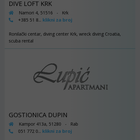
DIVE LOFT KRK
Namori 4, 51516 - Krk
klikni za broj
+385 51 8...
Ronilački centar, diving center Krk, wreck diving Croatia,
scuba rental
GOSTIONICA DUPIN
Kampor 413a, 51280 - Rab
klikni za broj
051 772 0...