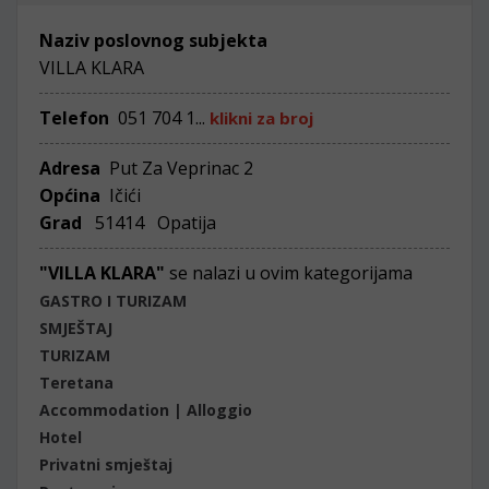
Naziv poslovnog subjekta
VILLA KLARA
Telefon
051 704 1...
klikni za broj
Adresa
Put Za Veprinac 2
Općina
Ičići
Grad
51414 Opatija
"VILLA KLARA"
se nalazi u ovim kategorijama
GASTRO I TURIZAM
SMJEŠTAJ
TURIZAM
Teretana
Accommodation | Alloggio
Hotel
Privatni smještaj