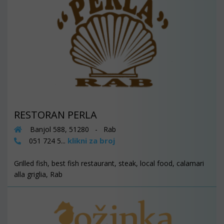
RESTORAN PERLA
Banjol 588, 51280 - Rab
klikni za broj
051 724 5...
Grilled fish, best fish restaurant, steak, local food, calamari
alla griglia, Rab