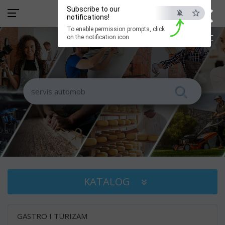
×
Subscribe to our
notifications!
To enable permission prompts, click
ESC
on the notification icon
KATALOG
GASTRO I TURIZAM