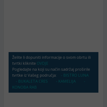
Želite li dopuniti informacije o svom obrtu ili
tvrtki kliknite
OVDJE
Pogledajte na koji su način sadržaj proširile
tvrtke iz Vašeg područja:
- BISTRO LUNA
- BUKALETA CRES
- KAMELIJA
-
KONOBA RAB