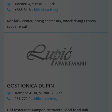
Namori 4, 51516 - Krk
klikni za broj
+385 51 8...
Ronilački centar, diving center Krk, wreck diving Croatia,
scuba rental
GOSTIONICA DUPIN
Kampor 413a, 51280 - Rab
klikni za broj
051 772 0...
Grill restaurant Kampor, ristorante, local food Rab