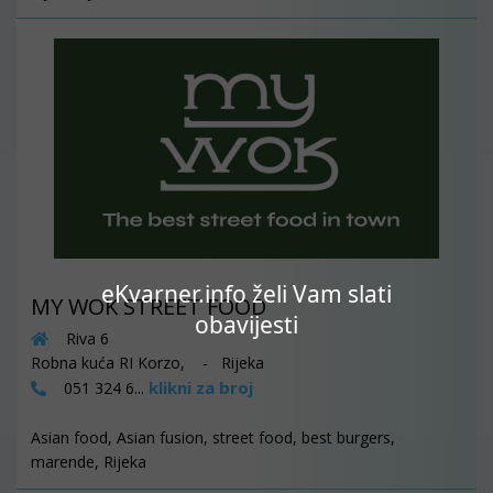
eKvarner.info želi Vam slati
MY WOK STREET FOOD
obavijesti
Riva 6
Robna kuća RI Korzo, - Rijeka
klikni za broj
051 324 6...
Asian food, Asian fusion, street food, best burgers,
marende, Rijeka