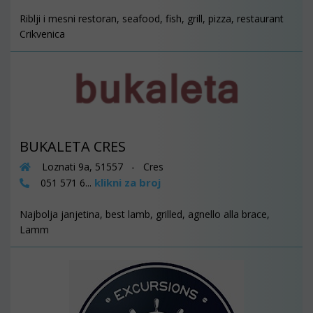
Riblji i mesni restoran, seafood, fish, grill, pizza, restaurant
Crikvenica
BUKALETA CRES
Loznati 9a, 51557 - Cres
klikni za broj
051 571 6...
Najbolja janjetina, best lamb, grilled, agnello alla brace,
Lamm