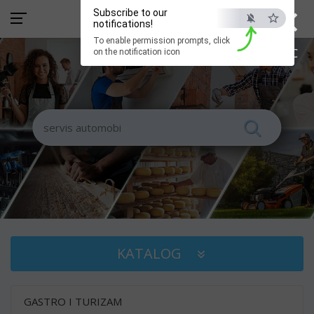
×
Subscribe to our
notifications!
To enable permission prompts, click
ESC
on the notification icon
KATALOG
GASTRO I TURIZAM