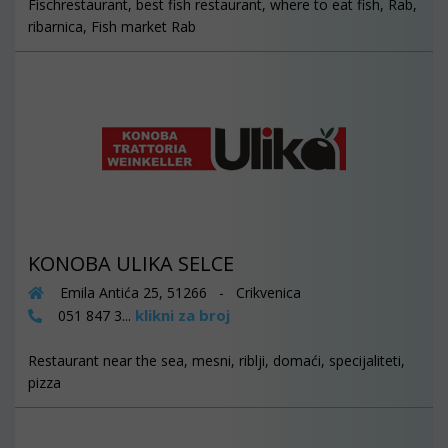
Fischrestaurant, best fish restaurant, where to eat fish, Rab,
ribarnica, Fish market Rab
KONOBA ULIKA SELCE
Emila Antića 25, 51266 - Crikvenica
klikni za broj
051 847 3...
Restaurant near the sea, mesni, riblji, domaći, specijaliteti,
pizza