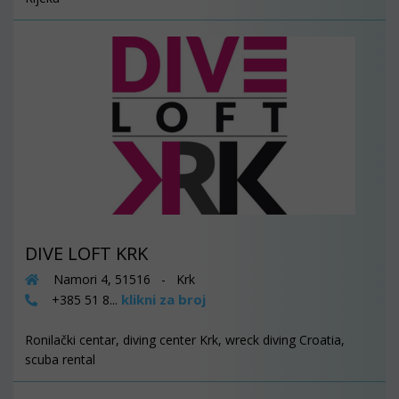
DIVE LOFT KRK
Namori 4, 51516 - Krk
klikni za broj
+385 51 8...
Ronilački centar, diving center Krk, wreck diving Croatia,
scuba rental