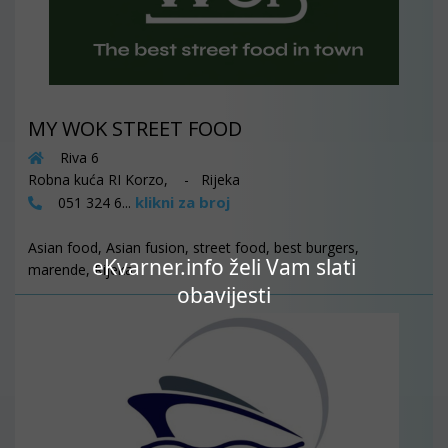
MY WOK STREET FOOD
Riva 6
Robna kuća RI Korzo, - Rijeka
klikni za broj
051 324 6...
Asian food, Asian fusion, street food, best burgers,
eKvarner.info želi Vam slati
marende, Rijeka
obavijesti