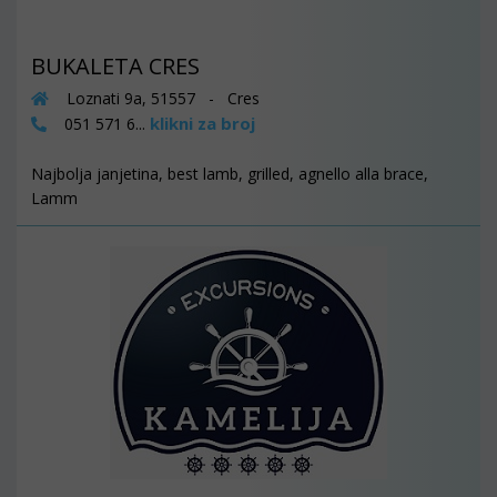
BUKALETA CRES
Loznati 9a, 51557 - Cres
klikni za broj
051 571 6...
Najbolja janjetina, best lamb, grilled, agnello alla brace,
Lamm