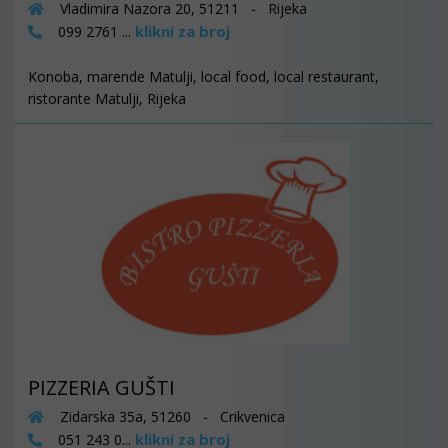
Vladimira Nazora 20, 51211 - Rijeka
klikni za broj
099 2761 ...
Konoba, marende Matulji, local food, local restaurant,
ristorante Matulji, Rijeka
PIZZERIA GUŠTI
Zidarska 35a, 51260 - Crikvenica
klikni za broj
051 243 0...