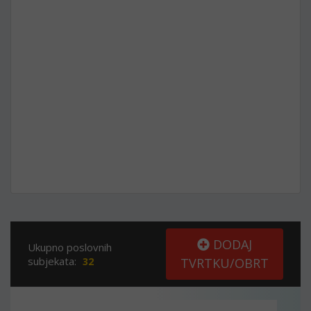
DODAJ
Ukupno poslovnih
subjekata:
32
TVRTKU/OBRT