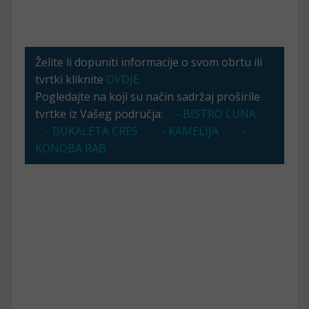
Želite li dopuniti informacije o svom obrtu ili
tvrtki kliknite
OVDJE
Pogledajte na koji su način sadržaj proširile
tvrtke iz Vašeg područja:
- BISTRO LUNA
- BUKALETA CRES
- KAMELIJA
-
KONOBA RAB