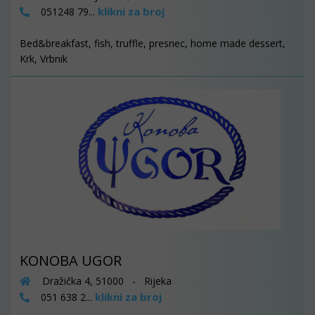
klikni za broj
051248 79...
Bed&breakfast, fish, truffle, presnec, home made dessert,
Krk, Vrbnik
KONOBA UGOR
Dražička 4, 51000 - Rijeka
klikni za broj
051 638 2...