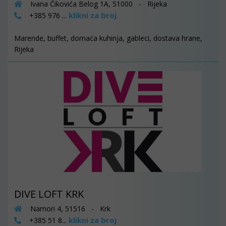
Ivana Ćikovića Belog 1A, 51000 - Rijeka
klikni za broj
+385 976 ...
Marende, buffet, domaća kuhinja, gableci, dostava hrane,
Rijeka
DIVE LOFT KRK
Namori 4, 51516 - Krk
klikni za broj
+385 51 8...