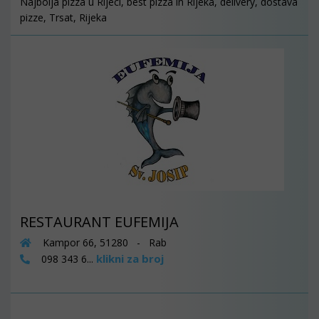
Najbolja pizza u Rijeci, best pizza in Rijeka, delivery, dostava
pizze, Trsat, Rijeka
RESTAURANT EUFEMIJA
Kampor 66, 51280 - Rab
klikni za broj
098 343 6...