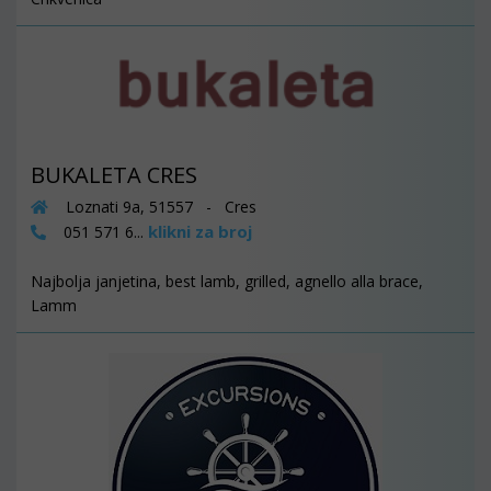
BUKALETA CRES
Loznati 9a, 51557 - Cres
klikni za broj
051 571 6...
Najbolja janjetina, best lamb, grilled, agnello alla brace,
Lamm