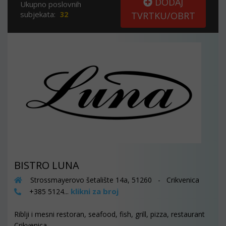
DODAJ
Ukupno poslovnih
subjekata:
32
TVRTKU/OBRT
BISTRO LUNA
Strossmayerovo šetalište 14a, 51260 - Crikvenica
klikni za broj
+385 5124...
Riblji i mesni restoran, seafood, fish, grill, pizza, restaurant
Crikvenica