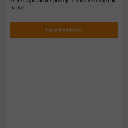
Želite li ispraviti već postojeće podatke o obrtu ili
tvrtki?
Ispravi podatke