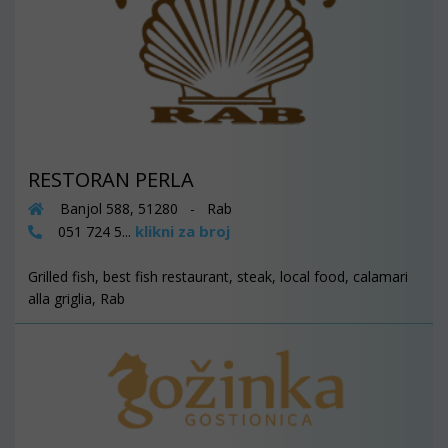
RESTORAN PERLA
Banjol 588, 51280 - Rab
klikni za broj
051 724 5...
Grilled fish, best fish restaurant, steak, local food, calamari
alla griglia, Rab