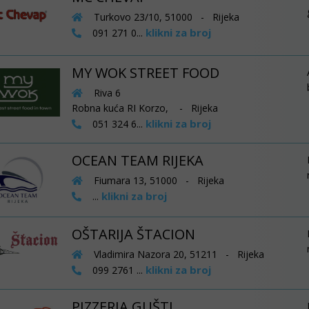
Turkovo 23/10, 51000 - Rijeka
klikni za broj
091 271 0...
MY WOK STREET FOOD
Riva 6
Robna kuća RI Korzo, - Rijeka
klikni za broj
051 324 6...
OCEAN TEAM RIJEKA
Fiumara 13, 51000 - Rijeka
klikni za broj
...
OŠTARIJA ŠTACION
Vladimira Nazora 20, 51211 - Rijeka
klikni za broj
099 2761 ...
PIZZERIA GUŠTI