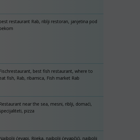
best restaurant Rab, riblji restoran, janjetina pod
pekom
Fischrestaurant, best fish restaurant, where to
eat fish, Rab, ribarnica, Fish market Rab
Restaurant near the sea, mesni, riblji, domaći,
specijaliteti, pizza
Najbolji ćevapi, Rijeka, najbolji ćevapčići, najbolji