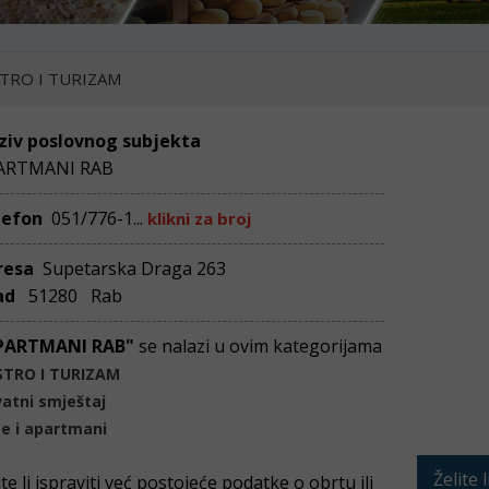
TRO I TURIZAM
ziv poslovnog subjekta
ARTMANI RAB
lefon
051/776-1...
klikni za broj
resa
Supetarska Draga 263
ad
51280 Rab
PARTMANI RAB"
se nalazi u ovim kategorijama
STRO I TURIZAM
vatni smještaj
e i apartmani
Želite 
ite li ispraviti već postojeće podatke o obrtu ili