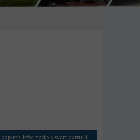
li dopuniti informacije o svom obrtu ili