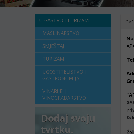
GASTRO I TURIZAM
GAS
MASLINARSTVO
Na
SMJEŠTAJ
AP
TURIZAM
Te
UGOSTITELJSTVO I
Ad
GASTRONOMIJA
Gr
VINARIJE |
"A
VINOGRADARSTVO
GA
Pri
Dodaj svoju
Sob
tvrtku.
Žel