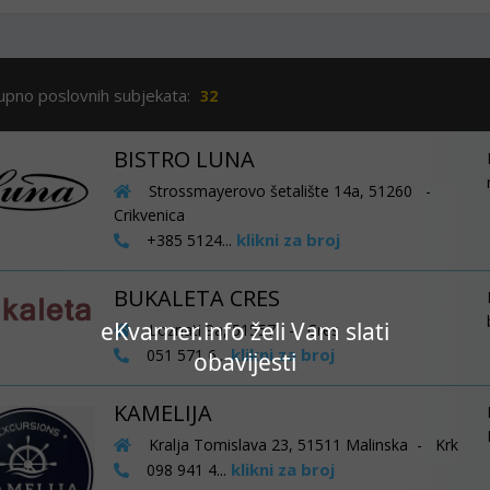
upno poslovnih subjekata:
32
BISTRO LUNA
Strossmayerovo šetalište 14a, 51260 -
Crikvenica
klikni za broj
+385 5124...
BUKALETA CRES
eKvarner.info želi Vam slati
Loznati 9a, 51557 - Cres
klikni za broj
051 571 6...
obavijesti
KAMELIJA
Kralja Tomislava 23, 51511 Malinska - Krk
klikni za broj
098 941 4...