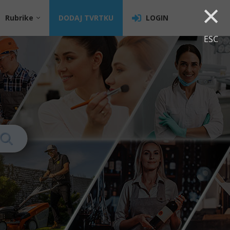
×
Rubrike
DODAJ TVRTKU
LOGIN
ESC