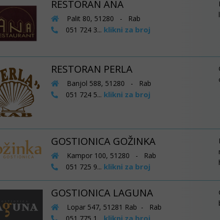
RESTORAN ANA
Palit 80, 51280 - Rab
klikni za broj
051 724 3...
RESTORAN PERLA
Banjol 588, 51280 - Rab
klikni za broj
051 724 5...
GOSTIONICA GOŽINKA
Kampor 100, 51280 - Rab
klikni za broj
051 725 9...
GOSTIONICA LAGUNA
Lopar 547, 51281 Rab - Rab
klikni za broj
051 775 1...