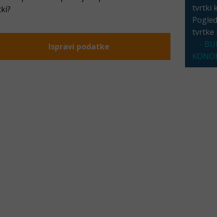
tvrtki 
tki?
Pogleda
tvrtke
- BU
Ispravi podatke
KONOB