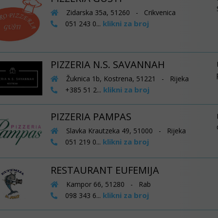
Zidarska 35a, 51260 - Crikvenica
klikni za broj
051 243 0...
PIZZERIA N.S. SAVANNAH
Žuknica 1b, Kostrena, 51221 - Rijeka
klikni za broj
+385 51 2...
PIZZERIA PAMPAS
Slavka Krautzeka 49, 51000 - Rijeka
klikni za broj
051 219 0...
RESTAURANT EUFEMIJA
Kampor 66, 51280 - Rab
klikni za broj
098 343 6...