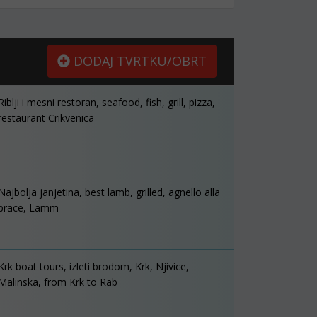
DODAJ TVRTKU/OBRT
Riblji i mesni restoran, seafood, fish, grill, pizza,
restaurant Crikvenica
Najbolja janjetina, best lamb, grilled, agnello alla
brace, Lamm
Krk boat tours, izleti brodom, Krk, Njivice,
Malinska, from Krk to Rab