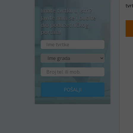
tvr
Imate tvrtku u Istri?
Javite nam se i budite
dio poduzetničkog
portala!
POŠALJI