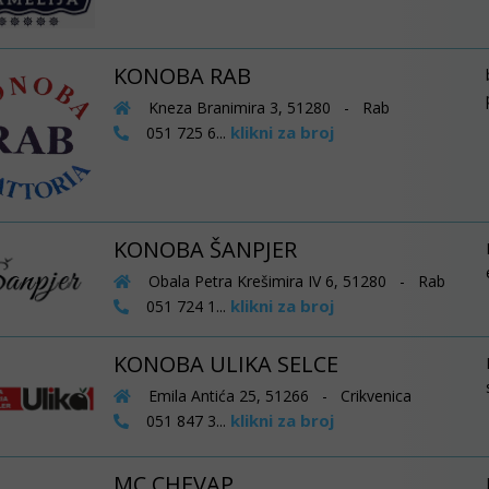
KONOBA RAB
Kneza Branimira 3, 51280 - Rab
klikni za broj
051 725 6...
KONOBA ŠANPJER
Obala Petra Krešimira IV 6, 51280 - Rab
klikni za broj
051 724 1...
KONOBA ULIKA SELCE
Emila Antića 25, 51266 - Crikvenica
klikni za broj
051 847 3...
MC CHEVAP