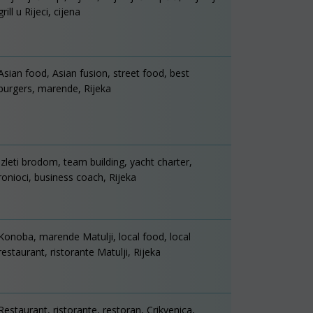
grill u Rijeci, cijena
Asian food, Asian fusion, street food, best
burgers, marende, Rijeka
Izleti brodom, team building, yacht charter,
ronioci, business coach, Rijeka
Konoba, marende Matulji, local food, local
restaurant, ristorante Matulji, Rijeka
Restaurant, ristorante, restoran, Crikvenica,