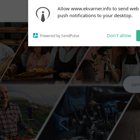
Subscribe to our
Allow www.ekvarner.info to send web
notifications!
push notifications to your desktop.
To enable permission prompts, click
on the notification icon
Don't allow
Powered by SendPulse