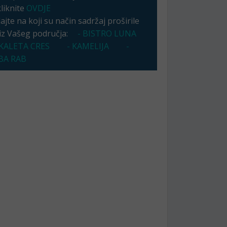
kliknite
OVDJE
jte na koji su način sadržaj proširile
 iz Vašeg područja:
- BISTRO LUNA
KALETA CRES
- KAMELIJA
-
A RAB