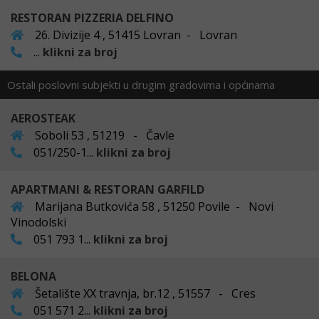
RESTORAN PIZZERIA DELFINO
26. Divizije 4 , 51415 Lovran - Lovran
...
klikni za broj
Ostali poslovni subjekti u drugim gradovima i općinama
AEROSTEAK
Soboli 53 , 51219 - Čavle
051/250-1...
klikni za broj
APARTMANI & RESTORAN GARFILD
Marijana Butkovića 58 , 51250 Povile - Novi
Vinodolski
051 793 1...
klikni za broj
BELONA
Šetalište XX travnja, br.12 , 51557 - Cres
051 571 2...
klikni za broj