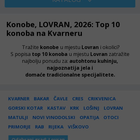
Konobe, LOVRAN, 2026: Top 10
konoba na Kvarneru
Tražite
konobe
u mjestu
Lovran
i okolici?
S popisa
top 10 konoba
u mjestu
Lovran
zatražite
najbolju ponudu za:
autohtonu kuhinju,
najpoznatija jela i
domaće
tradicionalne
specijalitete.
KVARNER
BAKAR
ČAVLE
CRES
CRIKVENICA
GORSKI KOTAR
KASTAV
KRK
LOŠINJ
LOVRAN
MATULJI
NOVI VINODOLSKI
OPATIJA
OTOCI
PRIMORJE
RAB
RIJEKA
VIŠKOVO
Odabrani grad:
Lovran