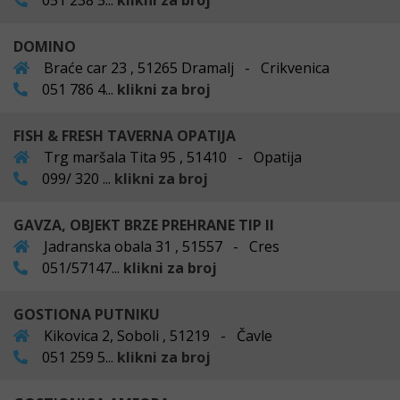
051 238 5...
klikni za broj
DOMINO
Braće car 23 , 51265 Dramalj - Crikvenica
051 786 4...
klikni za broj
FISH & FRESH TAVERNA OPATIJA
Trg maršala Tita 95 , 51410 - Opatija
099/ 320 ...
klikni za broj
GAVZA, OBJEKT BRZE PREHRANE TIP II
Jadranska obala 31 , 51557 - Cres
051/57147...
klikni za broj
GOSTIONA PUTNIKU
Kikovica 2, Soboli , 51219 - Čavle
051 259 5...
klikni za broj