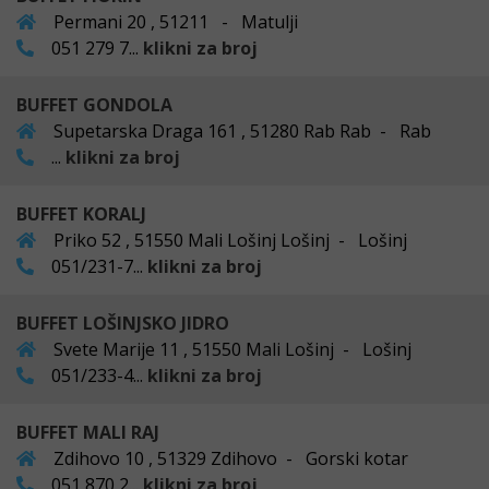
Permani 20 , 51211 - Matulji
051 279 7...
klikni za broj
BUFFET GONDOLA
Supetarska Draga 161 , 51280 Rab Rab - Rab
...
klikni za broj
BUFFET KORALJ
Priko 52 , 51550 Mali Lošinj Lošinj - Lošinj
051/231-7...
klikni za broj
BUFFET LOŠINJSKO JIDRO
Svete Marije 11 , 51550 Mali Lošinj - Lošinj
051/233-4...
klikni za broj
BUFFET MALI RAJ
Zdihovo 10 , 51329 Zdihovo - Gorski kotar
051 870 2...
klikni za broj