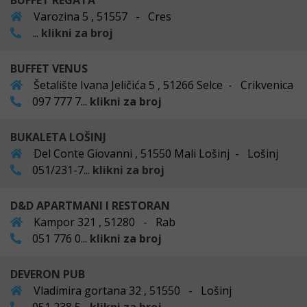
BUFFET REGATA
Varozina 5 , 51557 - Cres
...
klikni za broj
BUFFET VENUS
Šetalište Ivana Jeličića 5 , 51266 Selce - Crikvenica
097 777 7...
klikni za broj
BUKALETA LOŠINJ
Del Conte Giovanni , 51550 Mali Lošinj - Lošinj
051/231-7...
klikni za broj
D&D APARTMANI I RESTORAN
Kampor 321 , 51280 - Rab
051 776 0...
klikni za broj
DEVERON PUB
Vladimira gortana 32 , 51550 - Lošinj