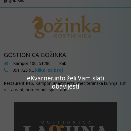
griglia, Rab
GOSTIONICA GOŽINKA
Kampor 100, 51280 - Rab
klikni za broj
051 725 9...
eKvarner.info želi Vam slati
Restaurant Rab, Kampor, apartments, mediteranska kuhinja, fish
obavijesti
restaurant, homemade specialities