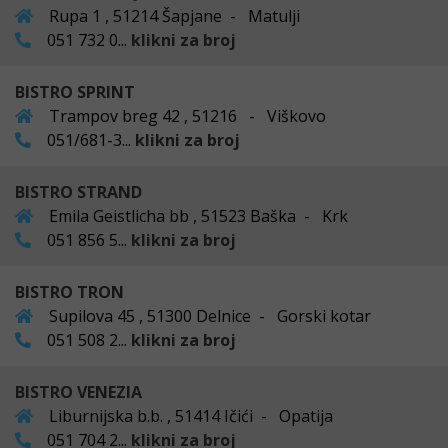
Rupa 1 , 51214 Šapjane - Matulji
051 732 0...
klikni za broj
BISTRO SPRINT
Trampov breg 42 , 51216 - Viškovo
051/681-3...
klikni za broj
BISTRO STRAND
Emila Geistlicha bb , 51523 Baška - Krk
051 856 5...
klikni za broj
BISTRO TRON
Supilova 45 , 51300 Delnice - Gorski kotar
051 508 2...
klikni za broj
BISTRO VENEZIA
Liburnijska b.b. , 51414 Ičići - Opatija
051 704 2...
klikni za broj