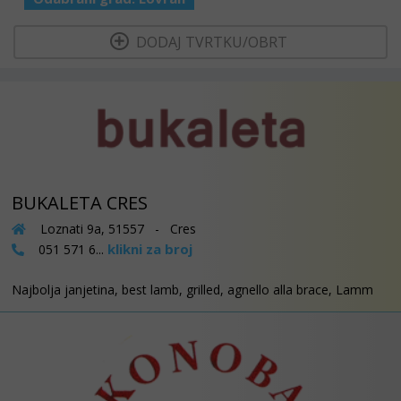
  DODAJ TVRTKU/OBRT 
BUKALETA CRES
Loznati 9a, 51557 - Cres
klikni za broj
051 571 6...
Najbolja janjetina, best lamb, grilled, agnello alla brace, Lamm