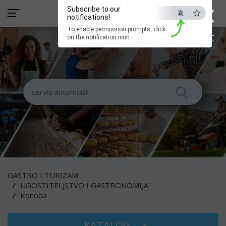
×
Subscribe to our
notifications!
To enable permission prompts, click
ESC
on the notification icon
GASTRO I TURIZAM
UGOSTITELJSTVO I GASTRONOMIJA
Konoba
KATALOG