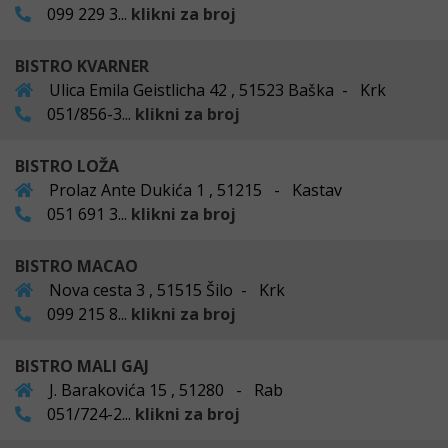
099 229 3...
klikni za broj
BISTRO KVARNER
Ulica Emila Geistlicha 42 , 51523 Baška - Krk
051/856-3...
klikni za broj
BISTRO LOŽA
Prolaz Ante Dukića 1 , 51215 - Kastav
051 691 3...
klikni za broj
BISTRO MACAO
Nova cesta 3 , 51515 Šilo - Krk
099 215 8...
klikni za broj
BISTRO MALI GAJ
J. Barakovića 15 , 51280 - Rab
051/724-2...
klikni za broj